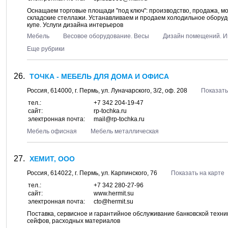
Оснащаем торговые площади "под ключ": производство, продажа, м
складские стеллажи. Устанавливаем и продаем холодильное оборудо
купе. Услуги дизайна интерьеров
Мебель
Весовое оборудование. Весы
Дизайн помещений. И
Еще рубрики
ТОЧКА - МЕБЕЛЬ ДЛЯ ДОМА И ОФИСА
Россия,
614000
, г.
Пермь
, ул.
Луначарского, 3/2
, оф. 208
Показать
тел.:
+7 342 204-19-47
сайт:
rp-tochka.ru
электронная почта:
mail@rp-tochka.ru
Мебель офисная
Мебель металлическая
ХЕМИТ, ООО
Россия,
614022
, г.
Пермь
, ул.
Карпинского, 76
Показать на карте
тел.:
+7 342 280-27-96
сайт:
www.hermit.su
электронная почта:
cto@hermit.su
Поставка, сервисное и гарантийное обслуживание банковской техник
сейфов, расходных материалов