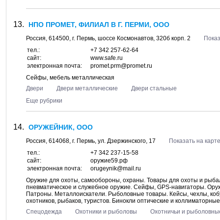
НПО ПРОМЕТ, ФИЛИАЛ В Г. ПЕРМИ, ООО
Россия,
614500
, г.
Пермь
, шоссе
Космонавтов, 320б корп. 2
Показ
тел.:
+7 342 257-62-64
сайт:
www.safe.ru
электронная почта:
promet.prm@promet.ru
Сейфы, мебель металлическая
Двери
Двери металлические
Двери стальные
Еще рубрики
ОРУЖЕЙНИК, ООО
Россия,
614068
, г.
Пермь
, ул.
Дзержинского, 17
Показать на карт
тел.:
+7 342 237-15-58
сайт:
оружие59.рф
электронная почта:
orugeynik@mail.ru
Оружие для охоты, самообороны, охраны. Товары для охоты и рыбал
пневматическое и служебное оружие. Сейфы, GPS-навигаторы. Ору
Патроны. Металлоискатели. Рыболовные товары. Кейсы, чехлы, коб
охотников, рыбаков, туристов. Бинокли оптические и коллиматорные 
Спецодежда
Охотники и рыболовы
Охотничьи и рыболовны