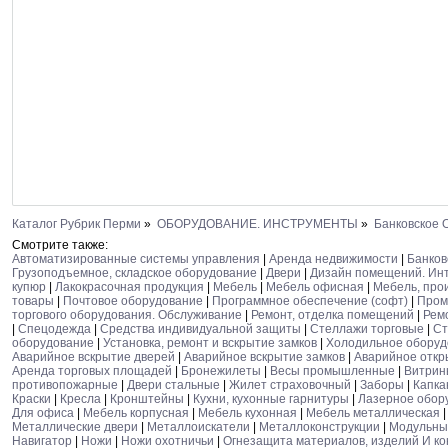
Каталог Рубрик Перми
»
ОБОРУДОВАНИЕ. ИНСТРУМЕНТЫ
»
Банковское 
Смотрите также:
Автоматизированные системы управления
|
Аренда недвижимости
|
Банков
Грузоподъемное, складское оборудование
|
Двери
|
Дизайн помещений. Ин
купюр
|
Лакокрасочная продукция
|
Мебель
|
Мебель офисная
|
Мебель, про
товары
|
Почтовое оборудование
|
Программное обеспечение (софт)
|
Пром
торгового оборудования. Обслуживание
|
Ремонт, отделка помещений
|
Рем
|
Спецодежда
|
Средства индивидуальной защиты
|
Стеллажи торговые
|
Ст
оборудование
|
Установка, ремонт и вскрытие замков
|
Холодильное оборуд
Аварийное вскрытие дверей
|
Аварийное вскрытие замков
|
Аварийное откр
Аренда торговых площадей
|
Бронежилеты
|
Весы промышленные
|
Витрин
противопожарные
|
Двери стальные
|
Жилет страховочный
|
Заборы
|
Капка
Краски
|
Кресла
|
Кронштейны
|
Кухни, кухонные гарнитуры
|
Лазерное обор
Для офиса
|
Мебель корпусная
|
Мебель кухонная
|
Мебель металлическая
Металлические двери
|
Металлоискатели
|
Металлоконструкции
|
Модульны
Навигатор
|
Ножи
|
Ножи охотничьи
|
Огнезащита материалов, изделий И ко