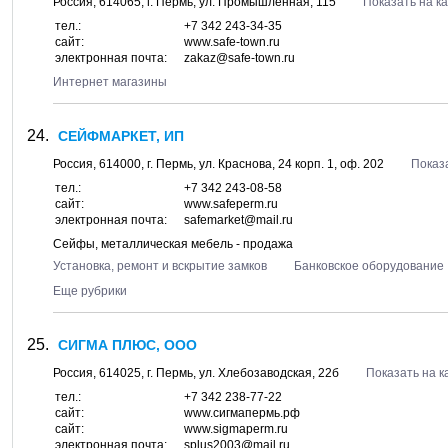
Россия,
614065
, г.
Пермь
, ул.
Промышленная, 115
Показать на к
тел.:
+7 342 243-34-35
сайт:
www.safe-town.ru
электронная почта:
zakaz@safe-town.ru
Интернет магазины
СЕЙФМАРКЕТ, ИП
Россия,
614000
, г.
Пермь
, ул.
Краснова, 24 корп. 1
, оф. 202
Показ
тел.:
+7 342 243-08-58
сайт:
www.safeperm.ru
электронная почта:
safemarket@mail.ru
Сейфы, металлическая мебель - продажа
Установка, ремонт и вскрытие замков
Банковское оборудование
Еще рубрики
СИГМА ПЛЮС, ООО
Россия,
614025
, г.
Пермь
, ул.
Хлебозаводская, 22б
Показать на к
тел.:
+7 342 238-77-22
сайт:
www.сигмапермь.рф
сайт:
www.sigmaperm.ru
электронная почта:
splus2003@mail.ru