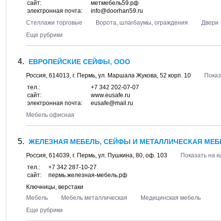
сайт:
метмебель59.рф
электронная почта:
info@doorhan59.ru
Стеллажи торговые
Ворота, шлагбаумы, ограждения
Двери
Еще рубрики
ЕВРОПЕЙСКИЕ СЕЙФЫ, ООО
Россия,
614013
, г.
Пермь
, ул.
Маршала Жукова, 52 корп. 10
Показ
тел.:
+7 342 202-07-07
сайт:
www.eusafe.ru
электронная почта:
eusafe@mail.ru
Мебель офисная
ЖЕЛЕЗНАЯ МЕБЕЛЬ, СЕЙФЫ И МЕТАЛЛИЧЕСКАЯ МЕБ
Россия,
614039
, г.
Пермь
, ул.
Пушкина, 80
, оф. 103
Показать на к
тел.:
+7 342 287-10-27
сайт:
пермь.железная-мебель.рф
Ключницы, верстаки
Мебель
Мебель металлическая
Медицинская мебель
Еще рубрики