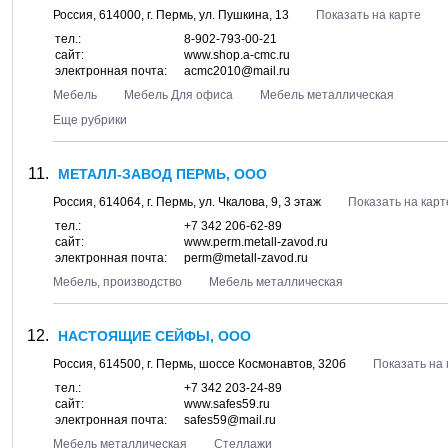
Россия,
614000
, г.
Пермь
, ул.
Пушкина, 13
Показать на карте
тел.:
8-902-793-00-21
сайт:
www.shop.a-cmc.ru
электронная почта:
acmc2010@mail.ru
Мебель
Мебель Для офиса
Мебель металлическая
Еще рубрики
МЕТАЛЛ-ЗАВОД ПЕРМЬ, ООО
Россия,
614064
, г.
Пермь
, ул.
Чкалова, 9
, 3 этаж
Показать на карт
тел.:
+7 342 206-62-89
сайт:
www.perm.metall-zavod.ru
электронная почта:
perm@metall-zavod.ru
Мебель, производство
Мебель металлическая
НАСТОЯЩИЕ СЕЙФЫ, ООО
Россия,
614500
, г.
Пермь
, шоссе
Космонавтов, 320б
Показать на 
тел.:
+7 342 203-24-89
сайт:
www.safes59.ru
электронная почта:
safes59@mail.ru
Мебель металлическая
Стеллажи