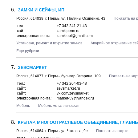
ЗАМКИ И СЕЙФЫ, ИП
Россия,
614039
, г.
Пермь
, ул.
Полины Осипенко, 43
Показать на 
тел.:
+7 342 241-21-43
сайт:
zamkiperm.ru
электронная почта:
zamkiopt@gmail.com
Установка, ремонт и вскрытие замков
Аварийное открывание се
Еще рубрики
ЗЕВСМАРКЕТ
Россия,
614077
, г.
Пермь
, бульвар
Гагарина, 109
Показать на кар
тел.:
+7 342 204-03-48
сайт:
zevsmarket.ru
сайт:
vk.com/zevsmarket
электронная почта:
market-59@yandex.ru
Мебель
Мебель металлическая
КРЕПАР, МНОГООТРАСЛЕВОЕ ОБЪЕДИНЕНИЕ, ГЛАВН
Россия,
614064
, г.
Пермь
, ул.
Чкалова, 9е
Показать на карте