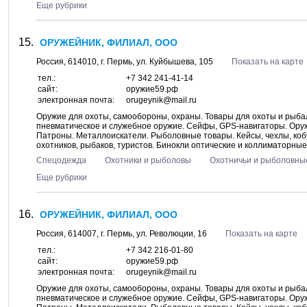
Еще рубрики
ОРУЖЕЙНИК, ФИЛИАЛ, ООО
Россия,
614010
, г.
Пермь
, ул.
Куйбышева, 105
Показать на карте
тел.:
+7 342 241-41-14
сайт:
оружие59.рф
электронная почта:
orugeynik@mail.ru
Оружие для охоты, самообороны, охраны. Товары для охоты и рыбал
пневматическое и служебное оружие. Сейфы, GPS-навигаторы. Ору
Патроны. Металлоискатели. Рыболовные товары. Кейсы, чехлы, коб
охотников, рыбаков, туристов. Бинокли оптические и коллиматорные 
Спецодежда
Охотники и рыболовы
Охотничьи и рыболовны
Еще рубрики
ОРУЖЕЙНИК, ФИЛИАЛ, ООО
Россия,
614007
, г.
Пермь
, ул.
Революции, 16
Показать на карте
тел.:
+7 342 216-01-80
сайт:
оружие59.рф
электронная почта:
orugeynik@mail.ru
Оружие для охоты, самообороны, охраны. Товары для охоты и рыбал
пневматическое и служебное оружие. Сейфы, GPS-навигаторы. Ору