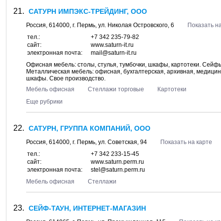
САТУРН ИМПЭКС-ТРЕЙДИНГ, ООО
Россия,
614000
, г.
Пермь
, ул.
Николая Островского, 6
Показать на
тел.:
+7 342 235-79-82
сайт:
www.saturn-it.ru
электронная почта:
mail@saturn-it.ru
Офисная мебель: столы, стулья, тумбочки, шкафы, картотеки. Сей
Металлическая мебель: офисная, бухгалтерская, архивная, медици
шкафы. Свое производство.
Мебель офисная
Стеллажи торговые
Картотеки
Еще рубрики
САТУРН, ГРУППА КОМПАНИЙ, ООО
Россия,
614000
, г.
Пермь
, ул.
Советская, 94
Показать на карте
тел.:
+7 342 233-15-45
сайт:
www.saturn.perm.ru
электронная почта:
stel@saturn.perm.ru
Мебель офисная
Стеллажи
СЕЙФ-ТАУН, ИНТЕРНЕТ-МАГАЗИН