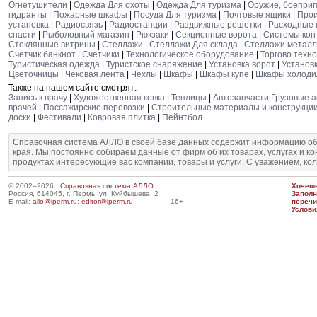
Огнетушители
|
Одежда Для охоты
|
Одежда Для туризма
|
Оружие, боепри
гидранты
|
Пожарные шкафы
|
Посуда Для туризма
|
Почтовые ящики
|
Прои
установка
|
Радиосвязь
|
Радиостанции
|
Раздвижные решетки
|
Расходные
снасти
|
Рыболовный магазин
|
Рюкзаки
|
Секционные ворота
|
Системы кон
Стеклянные витрины
|
Стеллажи
|
Стеллажи Для склада
|
Стеллажи металл
Счетчик банкнот
|
Счетчики
|
Технологическое оборудование
|
Торгово техн
Туристическая одежда
|
Туристское снаряжение
|
Установка ворот
|
Установ
Цветочницы
|
Чековая лента
|
Чехлы
|
Шкафы
|
Шкафы купе
|
Шкафы холоди
Также на нашем сайте смотрят:
Запись к врачу
|
Художественная ковка
|
Теплицы
|
Автозапчасти Грузовые 
врачей
|
Пассажирские перевозки
|
Строительные материалы и конструкции
доски
|
Фестивали
|
Ковровая плитка
|
Пейнтбол
Справочная система АЛЛО в своей базе данных содержит информацию об
края. Мы постоянно собираем данные от фирм об их товарах, услугах и к
продуктах интересующие вас компании, товары и услуги. С уважением, ко
© 2002–2026
Справочная система АЛЛО
Хочешь
Россия, 614045, г. Пермь, ул. Куйбышева, 2
Запол
E-mail:
allo@iperm.ru
;
editor@iperm.ru
16+
перечи
Услови