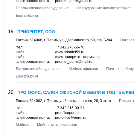
электронная почта:
prioritet_perm@mail.ru
Промышленное оборудование
Оборудование для автосервиса
Еще рубрики
ПРИОРИТЕТ, ООО
Россия,
614068
, г.
Пермь
, ул.
Дзержинского, 59
, оф. Б204
Показат
тел.:
+7 342 276-55-70
сайт:
www.prioritet59.ru
сайт:
www.приоритет-пермь.рф
электронная почта:
prioritet_perm@mail.ru
Банковское оборудование
Мебель офисная
Почтовое обор
Еще рубрики
ПРО-ОФИС, САЛОН ОФИСНОЙ МЕБЕЛИ В ТОЦ "БЕЛЧЕ
Россия,
614002
, г.
Пермь
, ул.
Чернышевского, 28
, 3 этаж
Показать
тел.:
+7 342 215-00-21
сайт:
proofficeperm.ru
электронная почта:
pro-office@perm.ru
Мебель
Мебель металлическая