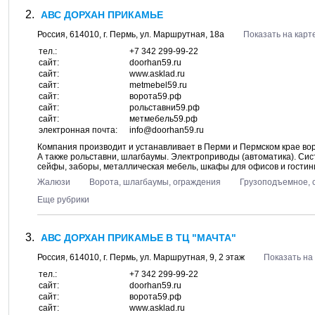
АВС ДОРХАН ПРИКАМЬЕ
Россия,
614010
, г.
Пермь
, ул.
Маршрутная, 18а
Показать на карт
тел.:
+7 342 299-99-22
сайт:
doorhan59.ru
сайт:
www.asklad.ru
сайт:
metmebel59.ru
сайт:
ворота59.рф
сайт:
рольставни59.рф
сайт:
метмебель59.рф
электронная почта:
info@doorhan59.ru
Компания производит и устанавливает в Перми и Пермском крае вор
А также рольставни, шлагбаумы. Электроприводы (автоматика). Сис
сейфы, заборы, металлическая мебель, шкафы для офисов и гостин
Жалюзи
Ворота, шлагбаумы, ограждения
Грузоподъемное, 
Еще рубрики
АВС ДОРХАН ПРИКАМЬЕ В ТЦ "МАЧТА"
Россия,
614010
, г.
Пермь
, ул.
Маршрутная, 9
, 2 этаж
Показать на
тел.:
+7 342 299-99-22
сайт:
doorhan59.ru
сайт:
ворота59.рф
сайт:
www.asklad.ru