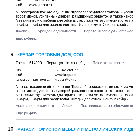
тел.:
+7 342 249-86-11
сайт:
www.krepar.ru
Многоотраслевое объединение "Крепар" предлагает товары и услуг
ворот, люков, усиленных дверей, раздвижных решеток; а также - вх
Металлическую мебель для офиса: стеллажи металлические, стелла
шкафы, шкафы для раздевалок, шкафы для сумок. Сейфы: сейфы ...
Жалюзи
Аренда недвижимости
Ворота, шлагбаумы, огражд
Еще рубрики
КРЕПАР, ТОРГОВЫЙ ДОМ, ООО
Россия,
614000
, г.
Пермь
, ул.
Чкалова, 9д
Показать на карте
тел.:
+7 342 249-72-99
сайт:
www.krepar.ru
электронная почта:
krepar@bk.ru
Многоотраслевое объединение "Крепар" предлагает товары и услуг
ворот, люков, усиленных дверей, раздвижных решеток; а также - вх
Металлическую мебель для офиса: стеллажи металлические, стелла
шкафы, шкафы для раздевалок, шкафы для сумок. Сейфы: сейфы ...
Аренда недвижимости
Двери
Противопожарное оборудова
Еще рубрики
МАГАЗИН ОФИСНОЙ МЕБЕЛИ И МЕТАЛЛИЧЕСКИХ ИЗД