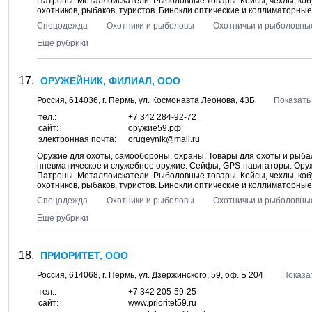
Патроны. Металлоискатели. Рыболовные товары. Кейсы, чехлы, коб
охотников, рыбаков, туристов. Бинокли оптические и коллиматорные 
Спецодежда
Охотники и рыболовы
Охотничьи и рыболовны
Еще рубрики
ОРУЖЕЙНИК, ФИЛИАЛ, ООО
Россия,
614036
, г.
Пермь
, ул.
Космонавта Леонова, 43Б
Показать
тел.:
+7 342 284-92-72
сайт:
оружие59.рф
электронная почта:
orugeynik@mail.ru
Оружие для охоты, самообороны, охраны. Товары для охоты и рыбал
пневматическое и служебное оружие. Сейфы, GPS-навигаторы. Ору
Патроны. Металлоискатели. Рыболовные товары. Кейсы, чехлы, коб
охотников, рыбаков, туристов. Бинокли оптические и коллиматорные 
Спецодежда
Охотники и рыболовы
Охотничьи и рыболовны
Еще рубрики
ПРИОРИТЕТ, ООО
Россия,
614068
, г.
Пермь
, ул.
Дзержинского, 59
, оф. Б 204
Показа
тел.:
+7 342 205-59-25
сайт:
www.prioritet59.ru