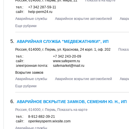
Россия,
614066
, г.
Пермь
, ул.
Мира, 22
Показать на карте
тел.:
+7 342 287-59-11
сайт:
help-perm24.ru
Аварийные службы
Аварийное вскрытие автомобилей
Авар
Еще рубрики
АВАРИЙНАЯ СЛУЖБА "МЕДВЕЖАТНИКИ", ИП
Россия,
614000
, г.
Пермь
, ул.
Краснова, 24 корп. 1
, оф. 202
Показ
тел.:
+7 342 243-20-09
сайт:
www.safeperm.ru
электронная почта:
safemarket@mail.ru
Вскрытие замков
Аварийные службы
Аварийное вскрытие автомобилей
Авар
Еще рубрики
АВАРИЙНОЕ ВСКРЫТИЕ ЗАМКОВ, СЕМЕНИН Ю. Н., ИП
Россия,
614000
, г.
Пермь
,
Показать на карте
тел.:
8-912-882-39-21
сайт:
openkeysperm.wixsite.com
Аварийные службы