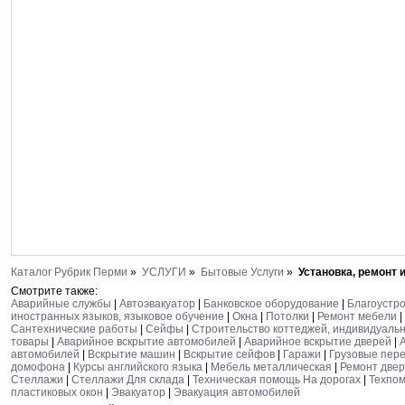
Каталог Рубрик Перми
»
УСЛУГИ
»
Бытовые Услуги
»
Установка, ремонт 
Смотрите также:
Аварийные службы
|
Автоэвакуатор
|
Банковское оборудование
|
Благоустро
иностранных языков, языковое обучение
|
Окна
|
Потолки
|
Ремонт мебели
|
Сантехнические работы
|
Сейфы
|
Строительство коттеджей, индивидуаль
товары
|
Аварийное вскрытие автомобилей
|
Аварийное вскрытие дверей
|
автомобилей
|
Вскрытие машин
|
Вскрытие сейфов
|
Гаражи
|
Грузовые пере
домофона
|
Курсы английского языка
|
Мебель металлическая
|
Ремонт две
Стеллажи
|
Стеллажи Для склада
|
Техническая помощь На дорогах
|
Техпо
пластиковых окон
|
Эвакуатор
|
Эвакуация автомобилей