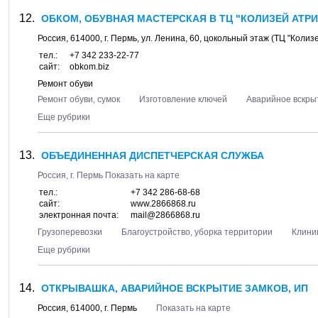
ОБКОМ, ОБУВНАЯ МАСТЕРСКАЯ В ТЦ "КОЛИЗЕЙ АТР
Россия,
614000
, г.
Пермь
, ул.
Ленина, 60
, цокольный этаж (ТЦ "Колиз
тел.:
+7 342 233-22-77
сайт:
obkom.biz
Ремонт обуви
Ремонт обуви, сумок
Изготовление ключей
Аварийное вскры
Еще рубрики
ОБЪЕДИНЕННАЯ ДИСПЕТЧЕРСКАЯ СЛУЖБА
Россия, г.
Пермь
Показать на карте
тел.:
+7 342 286-68-68
сайт:
www.2866868.ru
электронная почта:
mail@2866868.ru
Грузоперевозки
Благоустройство, уборка территории
Клини
Еще рубрики
ОТКРЫВАШКА, АВАРИЙНОЕ ВСКРЫТИЕ ЗАМКОВ, ИП
Россия,
614000
, г.
Пермь
Показать на карте