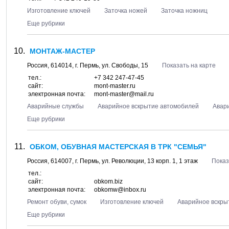
Изготовление ключей
Заточка ножей
Заточка ножниц
Еще рубрики
МОНТАЖ-МАСТЕР
Россия,
614014
, г.
Пермь
, ул.
Свободы, 15
Показать на карте
тел.:
+7 342 247-47-45
сайт:
mont-master.ru
электронная почта:
mont-master@mail.ru
Аварийные службы
Аварийное вскрытие автомобилей
Авар
Еще рубрики
ОБКОМ, ОБУВНАЯ МАСТЕРСКАЯ В ТРК "СЕМЬЯ"
Россия,
614007
, г.
Пермь
, ул.
Революции, 13 корп. 1
, 1 этаж
Показ
тел.:
сайт:
obkom.biz
электронная почта:
obkomw@inbox.ru
Ремонт обуви, сумок
Изготовление ключей
Аварийное вскры
Еще рубрики