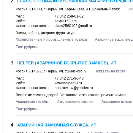
CLASS, СПЕЦИАЛИЗИРОВАННЫЙ МАГАЗИН В ОРДЖО
Россия,
614030
, г.
Пермь
, ул.
Карбышева, 41
, цокольный этаж
По
тел.:
+7 342 258-01-02
сайт:
замки159.рф
электронная почта:
class2580102@mail.ru
Замки, сейфы, дверная фурнтитура
Хозяйственные и промышленные товары
Аварийное вскрытие 
Еще рубрики
HELPER (АВАРИЙНОЕ ВСКРЫТИЕ ЗАМКОВ), ИП
Россия,
614077
, г.
Пермь
, ул.
Ушинского, 9
Показать на карте
тел.:
+7 342 271-96-48
сайт:
www.helper59.ru
электронная почта:
nosckov.ew@yandex.ru
Вскрытие замков, дверей. Установка, открывание, ремонт замков
Аварийные службы
Изготовление ключей
Аварийное вскрыт
Еще рубрики
АВАРИЙНАЯ ЗАМОЧНАЯ СЛУЖБА, ИП