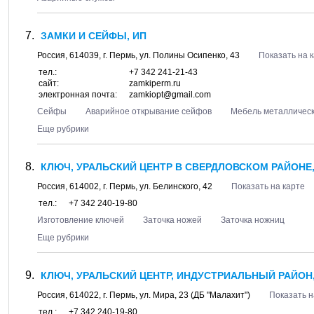
ЗАМКИ И СЕЙФЫ, ИП
Россия,
614039
, г.
Пермь
, ул.
Полины Осипенко, 43
Показать на 
тел.:
+7 342 241-21-43
сайт:
zamkiperm.ru
электронная почта:
zamkiopt@gmail.com
Сейфы
Аварийное открывание сейфов
Мебель металличес
Еще рубрики
КЛЮЧ, УРАЛЬСКИЙ ЦЕНТР В СВЕРДЛОВСКОМ РАЙОНЕ,
Россия,
614002
, г.
Пермь
, ул.
Белинского, 42
Показать на карте
тел.:
+7 342 240-19-80
Изготовление ключей
Заточка ножей
Заточка ножниц
Еще рубрики
КЛЮЧ, УРАЛЬСКИЙ ЦЕНТР, ИНДУСТРИАЛЬНЫЙ РАЙОН,
Россия,
614022
, г.
Пермь
, ул.
Мира, 23
(ДБ "Малахит")
Показать н
тел.:
+7 342 240-19-80