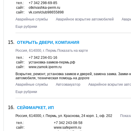
тел.:
+7 342 298-69-85
сайт:
otkrivashka-perm.ru
сайт:
vk.com/club98655898
Аварийные службы
Аварийное вскрытие автомобилей
Авар
Еще рубрики
ОТКРЫТЬ ДВЕРИ, КОМПАНИЯ
Россия,
614000
, г.
Пермь
Показать на карте
тел.:
+7 342 234-01-16
сайт:
установка-замков-пермь.рф
сайт:
www.zamok.iperm.ru
Вскрытие, ремонт, установка замков и дверей, замена замка. Замки
автомобиля, техническая помощь на дороге
Аварийные службы
Автоэвакуатор
Аварийное вскрытие авт
Еще рубрики
СЕЙФМАРКЕТ, ИП
Россия,
614000
, г.
Пермь
, ул.
Краснова, 24 корп. 1
, оф. 202
Показ
тел.:
+7 342 243-08-58
сайт:
www.safeperm.ru