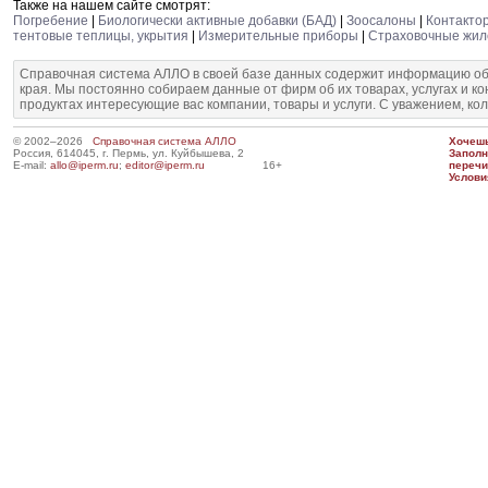
Также на нашем сайте смотрят:
Погребение
|
Биологически активные добавки (БАД)
|
Зоосалоны
|
Контакто
тентовые теплицы, укрытия
|
Измерительные приборы
|
Страховочные жи
Справочная система АЛЛО в своей базе данных содержит информацию об
края. Мы постоянно собираем данные от фирм об их товарах, услугах и к
продуктах интересующие вас компании, товары и услуги. С уважением, ко
© 2002–2026
Справочная система АЛЛО
Хочешь
Россия, 614045, г. Пермь, ул. Куйбышева, 2
Запол
E-mail:
allo@iperm.ru
;
editor@iperm.ru
16+
перечи
Услови