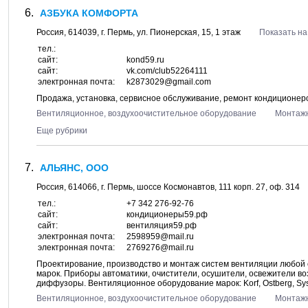
АЗБУКА КОМФОРТА
Россия,
614039
, г.
Пермь
, ул.
Пионерская, 15
, 1 этаж
Показать на
тел.:
сайт:
kond59.ru
сайт:
vk.com/club52264111
электронная почта:
k2873029@gmail.com
Продажа, установка, сервисное обслуживание, ремонт кондиционе
Вентиляционное, воздухоочистительное оборудование
Монтажн
Еще рубрики
АЛЬЯНС, ООО
Россия,
614066
, г.
Пермь
, шоссе
Космонавтов, 111 корп. 27
, оф. 314
тел.:
+7 342 276-92-76
сайт:
кондиционеры59.рф
сайт:
вентиляция59.рф
электронная почта:
2598959@mail.ru
электронная почта:
2769276@mail.ru
Проектирование, производство и монтаж систем вентиляции любой 
марок. Приборы автоматики, очистители, осушители, освежители 
диффузоры. Вентиляционное оборудование марок: Korf, Ostberg, Systema
Вентиляционное, воздухоочистительное оборудование
Монтажн