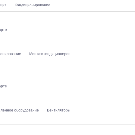
яция
Кондиционирование
арте
ионирование
Монтаж кондиционеров
арте
ленное оборудование
Вентиляторы