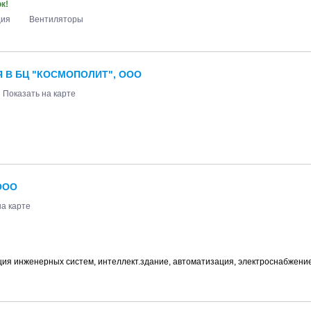
к!
ция
Вентиляторы
 В БЦ "КОСМОПОЛИТ", ООО
Показать на карте
ООО
на карте
ция инженерных систем, интеллект.здание, автоматизация, электроснабжен