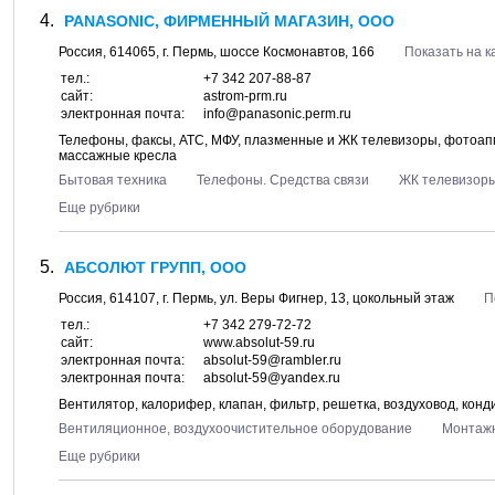
PANASONIC, ФИРМЕННЫЙ МАГАЗИН, ООО
Россия,
614065
, г.
Пермь
, шоссе
Космонавтов, 166
Показать на к
тел.:
+7 342 207-88-87
сайт:
astrom-prm.ru
электронная почта:
info@panasoniс.perm.ru
Телефоны, факсы, АТС, МФУ, плазменные и ЖК телевизоры, фотоапп
массажные кресла
Бытовая техника
Телефоны. Средства связи
ЖК телевизор
Еще рубрики
АБСОЛЮТ ГРУПП, ООО
Россия,
614107
, г.
Пермь
, ул.
Веры Фигнер, 13
, цокольный этаж
П
тел.:
+7 342 279-72-72
сайт:
www.absolut-59.ru
электронная почта:
absolut-59@rambler.ru
электронная почта:
absolut-59@yandex.ru
Вентилятор, калорифер, клапан, фильтр, решетка, воздуховод, конди
Вентиляционное, воздухоочистительное оборудование
Монтажн
Еще рубрики