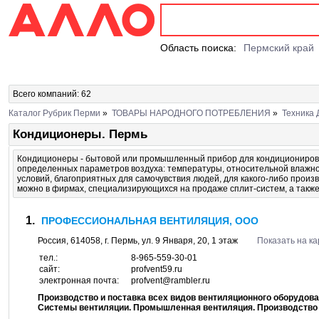
Область поиска:
Пермский край
Всего компаний: 62
Каталог Рубрик Перми
»
ТОВАРЫ НАРОДНОГО ПОТРЕБЛЕНИЯ
»
Техника
Кондиционеры. Пермь
Кондиционеры - бытовой или промышленный прибор для кондициониров
определенных параметров воздуха: температуры, относительной влажно
условий, благоприятных для самочувствия людей, для какого-либо прои
можно в фирмах, специализирующихся на продаже сплит-систем, а также
ПРОФЕССИОНАЛЬНАЯ ВЕНТИЛЯЦИЯ, ООО
Россия,
614058
, г.
Пермь
, ул.
9 Января, 20
, 1 этаж
Показать на ка
тел.:
8-965-559-30-01
сайт:
profvent59.ru
электронная почта:
profvent@rambler.ru
Производство и поставка всех видов вентиляционного оборудов
Системы вентиляции. Промышленная вентиляция. Производство 