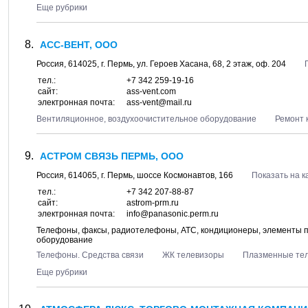
Еще рубрики
АСС-ВЕНТ, ООО
Россия,
614025
, г.
Пермь
, ул.
Героев Хасана, 68
, 2 этаж, оф. 204
тел.:
+7 342 259-19-16
сайт:
ass-vent.com
электронная почта:
ass-vent@mail.ru
Вентиляционное, воздухоочистительное оборудование
Ремонт 
АСТРОМ СВЯЗЬ ПЕРМЬ, ООО
Россия,
614065
, г.
Пермь
, шоссе
Космонавтов, 166
Показать на к
тел.:
+7 342 207-88-87
сайт:
astrom-prm.ru
электронная почта:
info@panasoniс.perm.ru
Телефоны, факсы, радиотелефоны, АТС, кондиционеры, элементы п
оборудование
Телефоны. Средства связи
ЖК телевизоры
Плазменные те
Еще рубрики