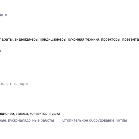
арте
араты, видеокамеры, кондиционеры, кухонная техника, проекторы, презент
ы
оказать на карте
ционер, завеса, конвектор, пушка
ые, пусконаладочные работы
Отопительное оборудование, котлы