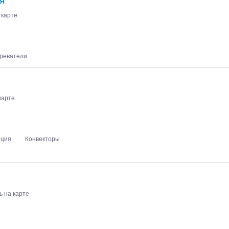
Я
 карте
реватели
карте
яция
Конвекторы
ь на карте