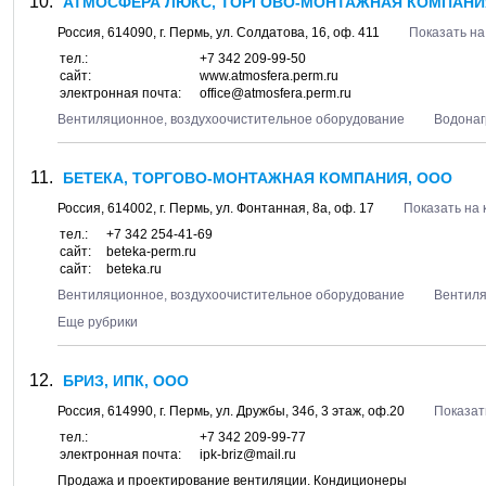
АТМОСФЕРА ЛЮКС, ТОРГОВО-МОНТАЖНАЯ КОМПАНИ
Россия,
614090
, г.
Пермь
, ул.
Солдатова, 16
, оф. 411
Показать на
тел.:
+7 342 209-99-50
сайт:
www.atmosfera.perm.ru
электронная почта:
office@atmosfera.perm.ru
Вентиляционное, воздухоочистительное оборудование
Водонаг
БЕТЕКА, ТОРГОВО-МОНТАЖНАЯ КОМПАНИЯ, ООО
Россия,
614002
, г.
Пермь
, ул.
Фонтанная, 8а
, оф. 17
Показать на 
тел.:
+7 342 254-41-69
сайт:
beteka-perm.ru
сайт:
beteka.ru
Вентиляционное, воздухоочистительное оборудование
Вентил
Еще рубрики
БРИЗ, ИПК, ООО
Россия,
614990
, г.
Пермь
, ул.
Дружбы, 34б
, 3 этаж, оф.20
Показат
тел.:
+7 342 209-99-77
электронная почта:
ipk-briz@mail.ru
Продажа и проектирование вентиляции. Кондиционеры