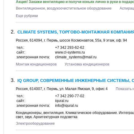
Акция! Закажи вентиляцию и получи коньяк лично в руки в подаро
Вентиляционное, воздухоочистительное оборудование
Аспира
Еще рубрики
CLIMATE SYSTEMS, ТОРГОВО-МОНТАЖНАЯ КОМПАНИЯ
Россия,
614094
, г.
Пермь
, шоссе
Космонавтов, 55а
, 9 этаж, оф. 94
тел.:
+7 342 293-62-62
сайт:
www.cl-systems.ru
электронная почта:
climate_systems@mail.ru
Монтаж кондиционеров
Установка кондиционеров
IQ GROUP, СОВРЕМЕННЫЕ ИНЖЕНЕРНЫЕ СИСТЕМЫ, 
Россия,
614007
, г.
Пермь
, ул.
Малая Ямская, 9
, офис 4
Показать 
тел.:
+7 342 290-77-02
сайт:
iqural.ru
электронная почта:
info@iqural.ru
Кондиционеры, вентиляция. Климатическое оборудование. Интегра
свет, звук. Архитектурная подсветка
Электрооборудование