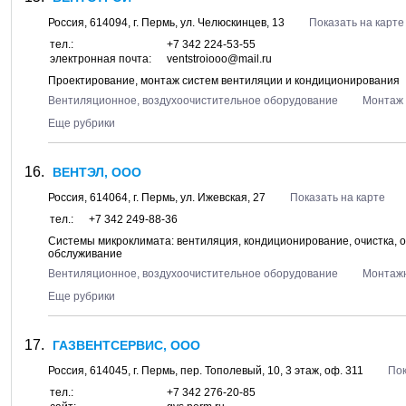
Россия,
614094
, г.
Пермь
, ул.
Челюскинцев, 13
Показать на карте
тел.:
+7 342 224-53-55
электронная почта:
ventstroiooo@mail.ru
Проектирование, монтаж систем вентиляции и кондиционирования
Вентиляционное, воздухоочистительное оборудование
Монтаж 
Еще рубрики
ВЕНТЭЛ, ООО
Россия,
614064
, г.
Пермь
, ул.
Ижевская, 27
Показать на карте
тел.:
+7 342 249-88-36
Системы микроклимата: вентиляция, кондиционирование, очистка, о
обслуживание
Вентиляционное, воздухоочистительное оборудование
Монтажн
Еще рубрики
ГАЗВЕНТСЕРВИС, ООО
Россия,
614045
, г.
Пермь
, пер.
Тополевый, 10
, 3 этаж, оф. 311
Пок
тел.:
+7 342 276-20-85