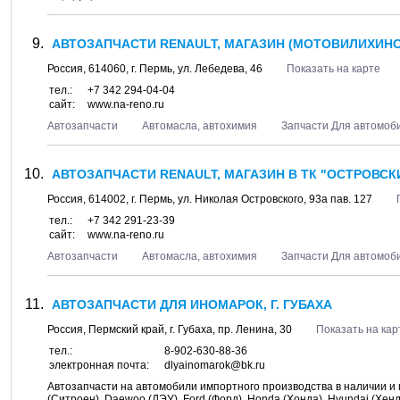
АВТОЗАПЧАСТИ RENAULT, МАГАЗИН (МОТОВИЛИХИНС
Россия,
614060
, г.
Пермь
, ул.
Лебедева, 46
Показать на карте
тел.:
+7 342 294-04-04
сайт:
www.na-reno.ru
Автозапчасти
Автомасла, автохимия
Запчасти Для автомоб
АВТОЗАПЧАСТИ RENAULT, МАГАЗИН В ТК "ОСТРОВСКИ
Россия,
614002
, г.
Пермь
, ул.
Николая Островского, 93а пав. 127
тел.:
+7 342 291-23-39
сайт:
www.na-reno.ru
Автозапчасти
Автомасла, автохимия
Запчасти Для автомоб
АВТОЗАПЧАСТИ ДЛЯ ИНОМАРОК, Г. ГУБАХА
Россия,
Пермский край
, г.
Губаха
, пр.
Ленина, 30
Показать на кар
тел.:
8-902-630-88-36
электронная почта:
dlyainomarok@bk.ru
Автозапчасти на автомобили импортного производства в наличии и под
(Ситроен), Daewoo (ДЭУ), Ford (Форд), Honda (Хонда), Hyundai (Хенда