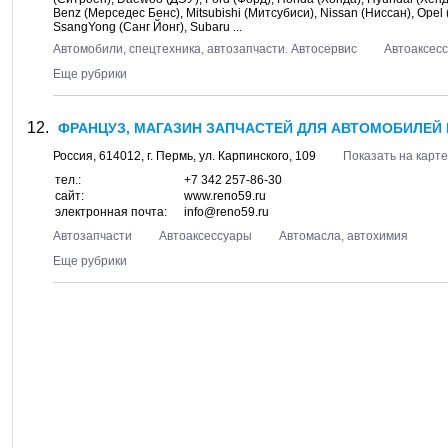
Benz (Мерседес Бенс), Mitsubishi (Митсубиси), Nissan (Ниссан), Opel 
SsangYong (Санг Йонг), Subaru ...
Автомобили, спецтехника, автозапчасти. Автосервис
Автоаксес
Еще рубрики
ФРАНЦУЗ, МАГАЗИН ЗАПЧАСТЕЙ ДЛЯ АВТОМОБИЛЕЙ R
Россия,
614012
, г.
Пермь
, ул.
Карпинского, 109
Показать на карте
тел.:
+7 342 257-86-30
сайт:
www.reno59.ru
электронная почта:
info@reno59.ru
Автозапчасти
Автоаксессуары
Автомасла, автохимия
Еще рубрики