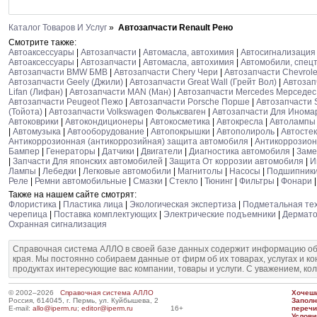
Каталог Товаров И Услуг
»
Автозапчасти Renault Рено
Смотрите также:
Автоаксессуары
|
Автозапчасти
|
Автомасла, автохимия
|
Автосигнализация
Автоаксессуары
|
Автозапчасти
|
Автомасла, автохимия
|
Автомобили, спецт
Автозапчасти BMW БМВ
|
Автозапчасти Chery Чери
|
Автозапчасти Chevrol
Автозапчасти Geely (Джили)
|
Автозапчасти Great Wall (Грейт Вол)
|
Автозап
Lifan (Лифан)
|
Автозапчасти MAN (Ман)
|
Автозапчасти Mercedes Мерседес
Автозапчасти Peugeot Пежо
|
Автозапчасти Porsche Порше
|
Автозапчасти 
(Тойота)
|
Автозапчасти Volkswagen Фольксваген
|
Автозапчасти Для Инома
Автоковрики
|
Автокондиционеры
|
Автокосметика
|
Автокресла
|
Автолампы
|
Автомузыка
|
Автооборудование
|
Автопокрышки
|
Автополироль
|
Автосте
Антикоррозионная (антикоррозийная) защита автомобиля
|
Антикоррозион
Бампер
|
Генераторы
|
Датчики
|
Двигатели
|
Диагностика автомобиля
|
Заме
|
Запчасти Для японских автомобилей
|
Защита От коррозии автомобиля
|
И
Лампы
|
Лебедки
|
Легковые автомобили
|
Магнитолы
|
Насосы
|
Подшипник
Реле
|
Ремни автомобильные
|
Смазки
|
Стекло
|
Тюнинг
|
Фильтры
|
Фонари
Также на нашем сайте смотрят:
Флористика
|
Пластика лица
|
Экологическая экспертиза
|
Подметальная те
черепица
|
Поставка комплектующих
|
Электрические подъемники
|
Дермато
Охранная сигнализация
Справочная система АЛЛО в своей базе данных содержит информацию об
края. Мы постоянно собираем данные от фирм об их товарах, услугах и к
продуктах интересующие вас компании, товары и услуги. С уважением, ко
© 2002–2026
Справочная система АЛЛО
Хочешь
Россия, 614045, г. Пермь, ул. Куйбышева, 2
Запол
E-mail:
allo@iperm.ru
;
editor@iperm.ru
16+
перечи
Услови