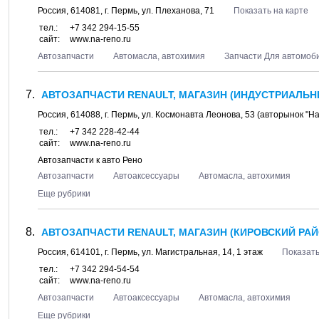
Россия,
614081
, г.
Пермь
, ул.
Плеханова, 71
Показать на карте
тел.:
+7 342 294-15-55
сайт:
www.na-reno.ru
Автозапчасти
Автомасла, автохимия
Запчасти Для автомоб
АВТОЗАПЧАСТИ RENAULT, МАГАЗИН (ИНДУСТРИАЛЬН
Россия,
614088
, г.
Пермь
, ул.
Космонавта Леонова, 53
(авторынок "Н
тел.:
+7 342 228-42-44
сайт:
www.na-reno.ru
Автозапчасти к авто Рено
Автозапчасти
Автоаксессуары
Автомасла, автохимия
Еще рубрики
АВТОЗАПЧАСТИ RENAULT, МАГАЗИН (КИРОВСКИЙ РАЙ
Россия,
614101
, г.
Пермь
, ул.
Магистральная, 14
, 1 этаж
Показать
тел.:
+7 342 294-54-54
сайт:
www.na-reno.ru
Автозапчасти
Автоаксессуары
Автомасла, автохимия
Еще рубрики