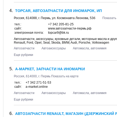
TOPCAR, АВТОЗАПЧАСТИ ДЛЯ ИНОМАРОК, ИП
Россия,
614088
, г.
Пермь
, ул.
Космонавта Леонова, 53б
Показать 
тел.:
+7 342 205-81-25
сайт:
www.автозапчасти-пермь.рф
электронная почта:
topcar9@bk.ru
Автозапчасти, аксессуары, кузовные детали, моторные масла и други
Renault, Ford, Opel, Seat, Skoda, BMW, Audi, Porsche, Volkswagen
Автозапчасти
Автоаксессуары
Автомасла, автохимия
Еще рубрики
А-МАРКЕТ, ЗАПЧАСТИ НА ИНОМАРКИ
Россия,
614000
, г.
Пермь
Показать на карте
тел.:
+7 342 271-51-53
сайт:
a-market.online
Автозапчасти
Автоаксессуары
Автомасла, автохимия
Еще рубрики
АВТОЗАПЧАСТИ RENAULT, МАГАЗИН (ДЗЕРЖИНСКИЙ Р