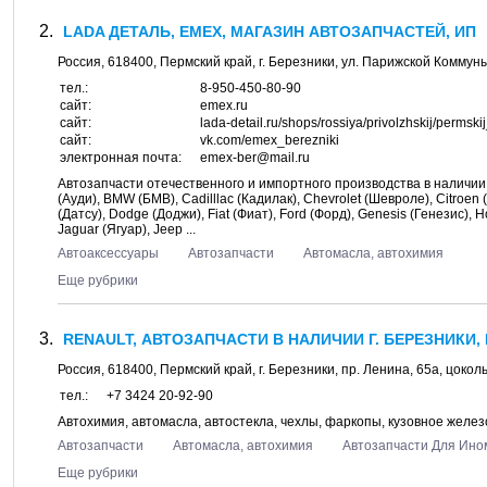
LADA ДЕТАЛЬ, EMEX, МАГАЗИН АВТОЗАПЧАСТЕЙ, ИП
Россия,
618400
,
Пермский край
, г.
Березники
, ул.
Парижской Коммуны
тел.:
8-950-450-80-90
сайт:
emex.ru
сайт:
lada-detail.ru/shops/rossiya/privolzhskij/perms
сайт:
vk.com/emex_berezniki
электронная почта:
emex-ber@mail.ru
Автозапчасти отечественного и импортного производства в наличии 
(Ауди), BMW (БМВ), Cadilllac (Кадилак), Chevrolet (Шевроле), Citroen 
(Датсу), Dodge (Доджи), Fiat (Фиат), Ford (Форд), Genesis (Генезис), 
Jaguar (Ягуар), Jeep ...
Автоаксессуары
Автозапчасти
Автомасла, автохимия
Еще рубрики
RENAULT, АВТОЗАПЧАСТИ В НАЛИЧИИ Г. БЕРЕЗНИКИ,
Россия,
618400
,
Пермский край
, г.
Березники
, пр.
Ленина, 65а
, цоко
тел.:
+7 3424 20-92-90
Автохимия, автомасла, автостекла, чехлы, фаркопы, кузовное желез
Автозапчасти
Автомасла, автохимия
Автозапчасти Для Ино
Еще рубрики