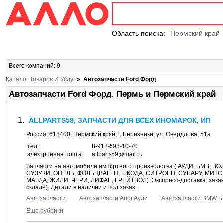
Область поиска:
Пермский край
Всего компаний: 9
Каталог Товаров И Услуг
»
Автозапчасти Ford Форд
Автозапчасти Ford Форд. Пермь и Пермский край
ALLPARTS59, ЗАПЧАСТИ ДЛЯ ВСЕХ ИНОМАРОК, ИП
Россия,
618400
,
Пермский край
, г.
Березники
, ул.
Свердлова, 51а
тел.:
8-912-598-10-70
электронная почта:
allparts59@mail.ru
Запчасти на автомобили импортного производства ( АУДИ, БМВ, 
СУЗУКИ, ОПЕЛЬ, ФОЛЬЦВАГЕН, ШКОДА, СИТРОЕН, СУБАРУ, МИТС
МАЗДА, ЖИЛИ, ЧЕРИ, ЛИФАН, ГРЕЙТВОЛ). Экспресс-доставка: заказал
складе). Детали в наличии и под заказ.
Автозапчасти
Автозапчасти Audi Ауди
Автозапчасти BMW 
Еще рубрики