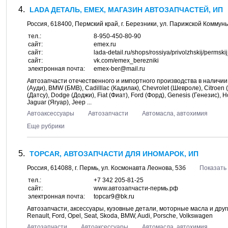
LADA ДЕТАЛЬ, EMEX, МАГАЗИН АВТОЗАПЧАСТЕЙ, ИП
Россия,
618400
,
Пермский край
, г.
Березники
, ул.
Парижской Коммуны
тел.:
8-950-450-80-90
сайт:
emex.ru
сайт:
lada-detail.ru/shops/rossiya/privolzhskij/perms
сайт:
vk.com/emex_berezniki
электронная почта:
emex-ber@mail.ru
Автозапчасти отечественного и импортного производства в наличии 
(Ауди), BMW (БМВ), Cadilllac (Кадилак), Chevrolet (Шевроле), Citroen 
(Датсу), Dodge (Доджи), Fiat (Фиат), Ford (Форд), Genesis (Генезис), 
Jaguar (Ягуар), Jeep ...
Автоаксессуары
Автозапчасти
Автомасла, автохимия
Еще рубрики
TOPCAR, АВТОЗАПЧАСТИ ДЛЯ ИНОМАРОК, ИП
Россия,
614088
, г.
Пермь
, ул.
Космонавта Леонова, 53б
Показать 
тел.:
+7 342 205-81-25
сайт:
www.автозапчасти-пермь.рф
электронная почта:
topcar9@bk.ru
Автозапчасти, аксессуары, кузовные детали, моторные масла и други
Renault, Ford, Opel, Seat, Skoda, BMW, Audi, Porsche, Volkswagen
Автозапчасти
Автоаксессуары
Автомасла, автохимия