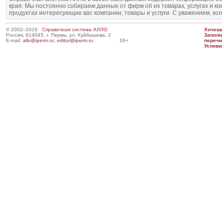
края. Мы постоянно собираем данные от фирм об их товарах, услугах и к
продуктах интересующие вас компании, товары и услуги. С уважением, ко
© 2002–2026
Справочная система АЛЛО
Хочешь
Россия, 614045, г. Пермь, ул. Куйбышева, 2
Запол
E-mail:
allo@iperm.ru
;
editor@iperm.ru
16+
перечи
Услови