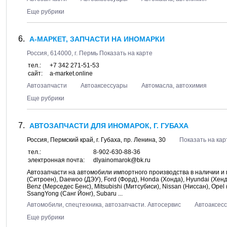
Еще рубрики
А-МАРКЕТ, ЗАПЧАСТИ НА ИНОМАРКИ
Россия,
614000
, г.
Пермь
Показать на карте
тел.:
+7 342 271-51-53
сайт:
a-market.online
Автозапчасти
Автоаксессуары
Автомасла, автохимия
Еще рубрики
АВТОЗАПЧАСТИ ДЛЯ ИНОМАРОК, Г. ГУБАХА
Россия,
Пермский край
, г.
Губаха
, пр.
Ленина, 30
Показать на кар
тел.:
8-902-630-88-36
электронная почта:
dlyainomarok@bk.ru
Автозапчасти на автомобили импортного производства в наличии и под
(Ситроен), Daewoo (ДЭУ), Ford (Форд), Honda (Хонда), Hyundai (Хенда
Benz (Мерседес Бенс), Mitsubishi (Митсубиси), Nissan (Ниссан), Opel 
SsangYong (Санг Йонг), Subaru ...
Автомобили, спецтехника, автозапчасти. Автосервис
Автоаксес
Еще рубрики