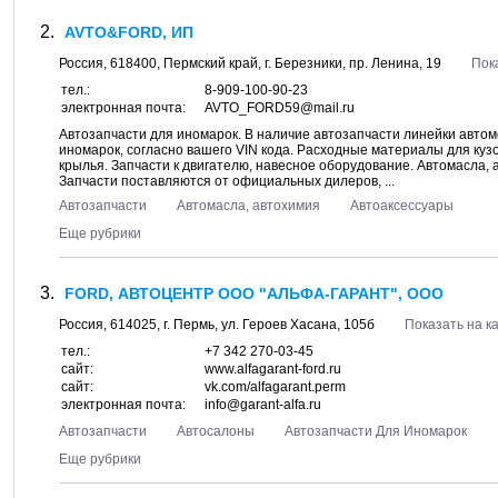
AVTO&FORD, ИП
Россия,
618400
,
Пермский край
, г.
Березники
, пр.
Ленина, 19
Пок
тел.:
8-909-100-90-23
электронная почта:
AVTO_FORD59@mail.ru
Автозапчасти для иномарок. В наличие автозапчасти линейки автом
иномарок, согласно вашего VIN кода. Расходные материалы для кузов
крылья. Запчасти к двигателю, навесное оборудование. Автомасла, 
Запчасти поставляются от официальных дилеров, ...
Автозапчасти
Автомасла, автохимия
Автоаксессуары
Еще рубрики
FORD, АВТОЦЕНТР ООО "АЛЬФА-ГАРАНТ", ООО
Россия,
614025
, г.
Пермь
, ул.
Героев Хасана, 105б
Показать на к
тел.:
+7 342 270-03-45
сайт:
www.alfagarant-ford.ru
сайт:
vk.com/alfagarant.perm
электронная почта:
info@garant-alfa.ru
Автозапчасти
Автосалоны
Автозапчасти Для Иномарок
Еще рубрики