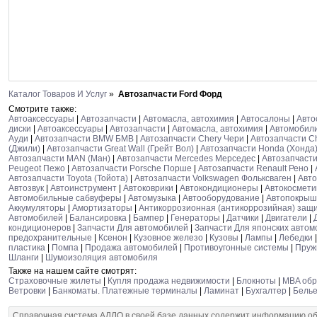
Каталог Товаров И Услуг
»
Автозапчасти Ford Форд
Смотрите также:
Автоаксессуары
|
Автозапчасти
|
Автомасла, автохимия
|
Автосалоны
|
Авто
диски
|
Автоаксессуары
|
Автозапчасти
|
Автомасла, автохимия
|
Автомобили
Ауди
|
Автозапчасти BMW БМВ
|
Автозапчасти Chery Чери
|
Автозапчасти C
(Джили)
|
Автозапчасти Great Wall (Грейт Вол)
|
Автозапчасти Honda (Хонда
Автозапчасти MAN (Ман)
|
Автозапчасти Mercedes Мерседес
|
Автозапчасти
Peugeot Пежо
|
Автозапчасти Porsche Порше
|
Автозапчасти Renault Рено
|
Автозапчасти Toyota (Тойота)
|
Автозапчасти Volkswagen Фольксваген
|
Авто
Автозвук
|
Автоинструмент
|
Автоковрики
|
Автокондиционеры
|
Автокосмети
Автомобильные сабвуферы
|
Автомузыка
|
Автооборудование
|
Автопокрыш
Аккумуляторы
|
Амортизаторы
|
Антикоррозионная (антикоррозийная) защ
Автомобилей
|
Балансировка
|
Бампер
|
Генераторы
|
Датчики
|
Двигатели
|
кондиционеров
|
Запчасти Для автомобилей
|
Запчасти Для японских авто
предохранительные
|
Ксенон
|
Кузовное железо
|
Кузовы
|
Лампы
|
Лебедки
пластика
|
Помпа
|
Продажа автомобилей
|
Противоугонные системы
|
Пру
Шланги
|
Шумоизоляция автомобиля
Также на нашем сайте смотрят:
Страховочные жилеты
|
Купля продажа недвижимости
|
Блокноты
|
MBA обр
Ветровки
|
Банкоматы. Платежные терминалы
|
Ламинат
|
Бухгалтер
|
Белье
Справочная система АЛЛО в своей базе данных содержит информацию об