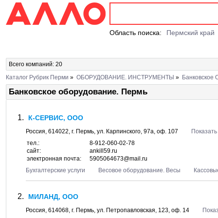
Область поиска:
Пермский край
Всего компаний: 20
Каталог Рубрик Перми
»
ОБОРУДОВАНИЕ. ИНСТРУМЕНТЫ
»
Банковское 
Банковское оборудование. Пермь
К-СЕРВИС, ООО
Россия,
614022
, г.
Пермь
, ул.
Карпинского, 97а
, оф. 107
Показать
тел.:
8-912-060-02-78
сайт:
ankill59.ru
электронная почта:
5905064673@mail.ru
Бухгалтерские услуги
Весовое оборудование. Весы
Кассовы
МИЛАНД, ООО
Россия,
614068
, г.
Пермь
, ул.
Петропавловская, 123
, оф. 14
Показ