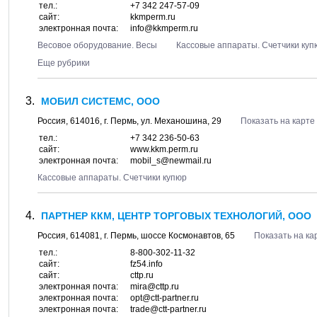
тел.:
+7 342 247-57-09
сайт:
kkmperm.ru
электронная почта:
info@kkmperm.ru
Весовое оборудование. Весы
Кассовые аппараты. Счетчики куп
Еще рубрики
МОБИЛ СИСТЕМС, ООО
Россия,
614016
, г.
Пермь
, ул.
Механошина, 29
Показать на карте
тел.:
+7 342 236-50-63
сайт:
www.kkm.perm.ru
электронная почта:
mobil_s@newmail.ru
Кассовые аппараты. Счетчики купюр
ПАРТНЕР ККМ, ЦЕНТР ТОРГОВЫХ ТЕХНОЛОГИЙ, ООО
Россия,
614081
, г.
Пермь
, шоссе
Космонавтов, 65
Показать на ка
тел.:
8-800-302-11-32
сайт:
fz54.info
сайт:
cttp.ru
электронная почта:
mira@cttp.ru
электронная почта:
opt@ctt-partner.ru
электронная почта:
trade@ctt-partner.ru