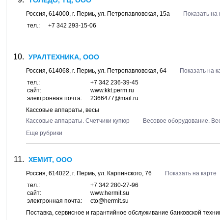
ТОЛЕДО, ТЦ, ООО
Россия,
614000
, г.
Пермь
, ул.
Петропавловская, 15а
Показать на 
тел.:
+7 342 293-15-06
УРАЛТЕХНИКА, ООО
Россия,
614068
, г.
Пермь
, ул.
Петропавловская, 64
Показать на к
тел.:
+7 342 236-39-45
сайт:
www.kkt.perm.ru
электронная почта:
2366477@mail.ru
Кассовые аппараты, весы
Кассовые аппараты. Счетчики купюр
Весовое оборудование. Ве
Еще рубрики
ХЕМИТ, ООО
Россия,
614022
, г.
Пермь
, ул.
Карпинского, 76
Показать на карте
тел.:
+7 342 280-27-96
сайт:
www.hermit.su
электронная почта:
cto@hermit.su
Поставка, сервисное и гарантийное обслуживание банковской техни