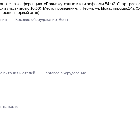
т вас на конференцию: «Промежуточные итоги реформы 54 ФЗ. Старт рефо
и участников с 10.00). Место проведения: г. Пермь, ул. Монастырская,14а (Отел
ошёл первый этап); ...
ения
Весовое оборудование. Весы
о питания и отелей
Торговое оборудование
ь на карте