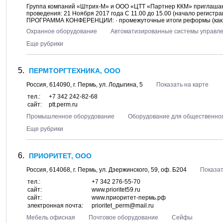
Группа компаний «Штрих-М» и ООО «ЦТТ «Партнер ККМ» приглашаю
проведения: 21 Ноября 2017 года С 11.00 до 15.00 (начало регистраци
ПРОГРАММА КОНФЕРЕНЦИИ: · промежуточные итоги реформы (как пр
Охранное оборудование
Автоматизированные системы управл
Еще рубрики
ПЕРМТОРГТЕХНИКА, ООО
Россия,
614090
, г.
Пермь
, ул.
Лодыгина, 5
Показать на карте
тел.:
+7 342 242-82-68
сайт:
ptt.perm.ru
Промышленное оборудование
Оборудование для общественног
Еще рубрики
ПРИОРИТЕТ, ООО
Россия,
614068
, г.
Пермь
, ул.
Дзержинского, 59
, оф. Б204
Показат
тел.:
+7 342 276-55-70
сайт:
www.prioritet59.ru
сайт:
www.приоритет-пермь.рф
электронная почта:
prioritet_perm@mail.ru
Мебель офисная
Почтовое оборудование
Сейфы