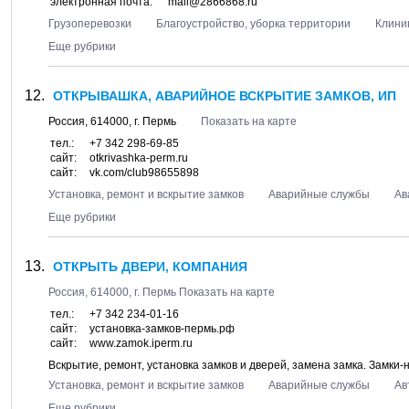
электронная почта:
mail@2866868.ru
Грузоперевозки
Благоустройство, уборка территории
Клини
Еще рубрики
ОТКРЫВАШКА, АВАРИЙНОЕ ВСКРЫТИЕ ЗАМКОВ, ИП
Россия,
614000
, г.
Пермь
Показать на карте
тел.:
+7 342 298-69-85
сайт:
otkrivashka-perm.ru
сайт:
vk.com/club98655898
Установка, ремонт и вскрытие замков
Аварийные службы
Ав
Еще рубрики
ОТКРЫТЬ ДВЕРИ, КОМПАНИЯ
Россия,
614000
, г.
Пермь
Показать на карте
тел.:
+7 342 234-01-16
сайт:
установка-замков-пермь.рф
сайт:
www.zamok.iperm.ru
Вскрытие, ремонт, установка замков и дверей, замена замка. Замки
Установка, ремонт и вскрытие замков
Аварийные службы
Ав
Еще рубрики