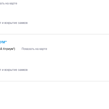
ать на карте
т и вскрытие замков
ИУМ"
ей Атриум")
Показать на карте
т и вскрытие замков