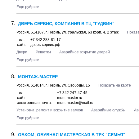
Еще рубрики
ДВЕРЬ СЕРВИС, КОМПАНИЯ В ТЦ "ГУДВИН"
Россия,
614107
, г.
Пермь
, ул.
Уральская, 63 корп. 4
, 2 этаж
Показа
тел.:
+7 342 288-81-17
сайт:
дверь-сервис.рф
Двери
Решетки
Аварийное вскрытие дверей
Еще рубрики
МОНТАЖ-МАСТЕР
Россия,
614014
, г.
Пермь
, ул.
Свободы, 15
Показать на карте
тел.:
+7 342 247-47-45
сайт:
mont-master.ru
электронная почта:
mont-master@mail.ru
Установка, ремонт и вскрытие замков
Аварийные службы
Ав
Еще рубрики
ОБКОМ, ОБУВНАЯ МАСТЕРСКАЯ В ТРК "СЕМЬЯ"