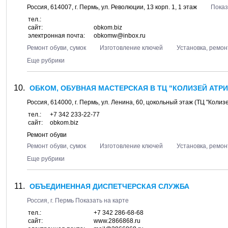
Россия,
614007
, г.
Пермь
, ул.
Революции, 13 корп. 1
, 1 этаж
Показ
тел.:
сайт:
obkom.biz
электронная почта:
obkomw@inbox.ru
Ремонт обуви, сумок
Изготовление ключей
Установка, ремон
Еще рубрики
ОБКОМ, ОБУВНАЯ МАСТЕРСКАЯ В ТЦ "КОЛИЗЕЙ АТР
Россия,
614000
, г.
Пермь
, ул.
Ленина, 60
, цокольный этаж (ТЦ "Колиз
тел.:
+7 342 233-22-77
сайт:
obkom.biz
Ремонт обуви
Ремонт обуви, сумок
Изготовление ключей
Установка, ремон
Еще рубрики
ОБЪЕДИНЕННАЯ ДИСПЕТЧЕРСКАЯ СЛУЖБА
Россия, г.
Пермь
Показать на карте
тел.:
+7 342 286-68-68
сайт:
www.2866868.ru