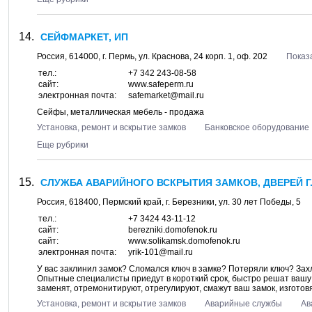
СЕЙФМАРКЕТ, ИП
Россия,
614000
, г.
Пермь
, ул.
Краснова, 24 корп. 1
, оф. 202
Показ
тел.:
+7 342 243-08-58
сайт:
www.safeperm.ru
электронная почта:
safemarket@mail.ru
Сейфы, металлическая мебель - продажа
Установка, ремонт и вскрытие замков
Банковское оборудование
Еще рубрики
СЛУЖБА АВАРИЙНОГО ВСКРЫТИЯ ЗАМКОВ, ДВЕРЕЙ Г.
Россия,
618400
,
Пермский край
, г.
Березники
, ул.
30 лет Победы, 5
тел.:
+7 3424 43-11-12
сайт:
berezniki.domofenok.ru
сайт:
www.solikamsk.domofenok.ru
электронная почта:
yrik-101@mail.ru
У вас заклинил замок? Сломался ключ в замке? Потеряли ключ? Зах
Опытные специалисты приедут в короткий срок, быстро решат вашу
заменят, отремонитируют, отрегулируют, смажут ваш замок, изготовя
Установка, ремонт и вскрытие замков
Аварийные службы
Ав