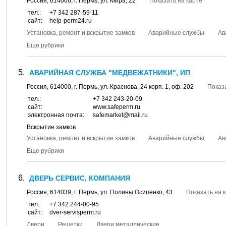
Россия,
614066
, г.
Пермь
, ул.
Мира, 22
Показать на карте
тел.:
+7 342 287-59-11
сайт:
help-perm24.ru
Установка, ремонт и вскрытие замков
Аварийные службы
Ав
Еще рубрики
АВАРИЙНАЯ СЛУЖБА "МЕДВЕЖАТНИКИ", ИП
Россия,
614000
, г.
Пермь
, ул.
Краснова, 24 корп. 1
, оф. 202
Показ
тел.:
+7 342 243-20-09
сайт:
www.safeperm.ru
электронная почта:
safemarket@mail.ru
Вскрытие замков
Установка, ремонт и вскрытие замков
Аварийные службы
Ав
Еще рубрики
ДВЕРЬ СЕРВИС, КОМПАНИЯ
Россия,
614039
, г.
Пермь
, ул.
Полины Осипенко, 43
Показать на 
тел.:
+7 342 244-00-95
сайт:
dver-servisperm.ru
Двери
Решетки
Двери металлические