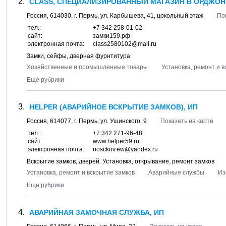
CLASS, СПЕЦИАЛИЗИРОВАННЫЙ МАГАЗИН В ОРДЖО
Россия,
614030
, г.
Пермь
, ул.
Карбышева, 41
, цокольный этаж
По
тел.:
+7 342 258-01-02
сайт:
замки159.рф
электронная почта:
class2580102@mail.ru
Замки, сейфы, дверная фурнтитура
Хозяйственные и промышленные товары
Установка, ремонт и 
Еще рубрики
HELPER (АВАРИЙНОЕ ВСКРЫТИЕ ЗАМКОВ), ИП
Россия,
614077
, г.
Пермь
, ул.
Ушинского, 9
Показать на карте
тел.:
+7 342 271-96-48
сайт:
www.helper59.ru
электронная почта:
nosckov.ew@yandex.ru
Вскрытие замков, дверей. Установка, открывание, ремонт замков
Установка, ремонт и вскрытие замков
Аварийные службы
Из
Еще рубрики
АВАРИЙНАЯ ЗАМОЧНАЯ СЛУЖБА, ИП