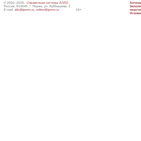
© 2002–2026
Справочная система АЛЛО
Хочешь
Россия, 614045, г. Пермь, ул. Куйбышева, 2
Запол
E-mail:
allo@iperm.ru
;
editor@iperm.ru
16+
перечи
Услови