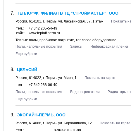
ТЕПЛОФФ, ФИЛИАЛ В ТЦ "СТРОЙМАСТЕР", ООО
Россия,
614101
, г.
Пермь
, ул.
Ласьвинская, 37
, 1 этаж
Показать на
тел.:
+7 342 205-54-49
сайт:
www.teploff.perm.ru
Теплые полы, пробковое покрытие, тепловое оборудование
Полы, напольные покрытия
Завесы
Инфракрасная пленка
Еще рубрики
ЦЕЛЬСИЙ
Россия,
614022
, г.
Пермь
, ул.
Мира, 1
Показать на карте
тел.:
+7 342 288-06-40
Полы, напольные покрытия
Водонагреватели
Радиаторы о
Еще рубрики
ЭКОЛАЙН-ПЕРМЬ, ООО
Россия,
614068
, г.
Пермь
, ул.
Борчанинова, 12
Показать на карте
тел.:
8-963-870-01-88