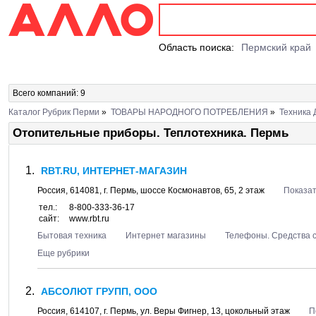
Область поиска:
Пермский край
Всего компаний: 9
Каталог Рубрик Перми
»
ТОВАРЫ НАРОДНОГО ПОТРЕБЛЕНИЯ
»
Техника
Отопительные приборы. Теплотехника. Пермь
RBT.RU, ИНТЕРНЕТ-МАГАЗИН
Россия,
614081
, г.
Пермь
, шоссе
Космонавтов, 65
, 2 этаж
Показат
тел.:
8-800-333-36-17
сайт:
www.rbt.ru
Бытовая техника
Интернет магазины
Телефоны. Средства 
Еще рубрики
АБСОЛЮТ ГРУПП, ООО
Россия,
614107
, г.
Пермь
, ул.
Веры Фигнер, 13
, цокольный этаж
П