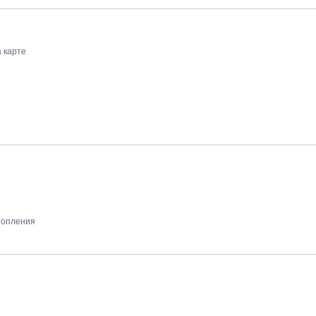
 карте
топления