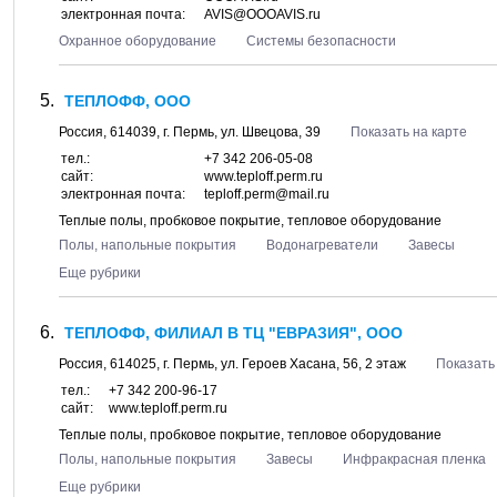
электронная почта:
AVIS@OOOAVIS.ru
Охранное оборудование
Системы безопасности
ТЕПЛОФФ, ООО
Россия,
614039
, г.
Пермь
, ул.
Швецова, 39
Показать на карте
тел.:
+7 342 206-05-08
сайт:
www.teploff.perm.ru
электронная почта:
teploff.perm@mail.ru
Теплые полы, пробковое покрытие, тепловое оборудование
Полы, напольные покрытия
Водонагреватели
Завесы
Еще рубрики
ТЕПЛОФФ, ФИЛИАЛ В ТЦ "ЕВРАЗИЯ", ООО
Россия,
614025
, г.
Пермь
, ул.
Героев Хасана, 56
, 2 этаж
Показать
тел.:
+7 342 200-96-17
сайт:
www.teploff.perm.ru
Теплые полы, пробковое покрытие, тепловое оборудование
Полы, напольные покрытия
Завесы
Инфракрасная пленка
Еще рубрики