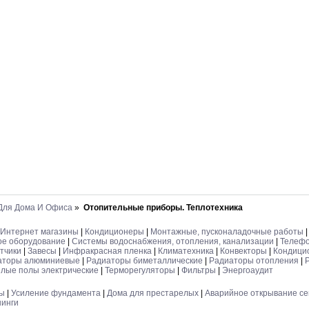
 Для Дома И Офиса
»
Отопительные приборы. Теплотехника
Интернет магазины
|
Кондиционеры
|
Монтажные, пусконаладочные работы
е оборудование
|
Системы водоснабжения, отопления, канализации
|
Телефо
тчики
|
Завесы
|
Инфракрасная пленка
|
Климатехника
|
Конвекторы
|
Кондици
аторы алюминиевые
|
Радиаторы биметаллические
|
Радиаторы отопления
|
плые полы электрические
|
Терморегуляторы
|
Фильтры
|
Энергоаудит
лы
|
Усиление фундамента
|
Дома для престарелых
|
Аварийное открывание с
нинги