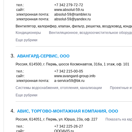
тел.:
+7 342 279-72-72
сайт:
www.absolut-59.ru
электронная почта:
absolut-59@rambler.ru
электронная почта:
absolut-59@yandex.ru
Вентилятор, калорифер, клапан, фильтр, решетка, воздуховод, конди
Кондиционеры
Вентиляционное, воздухоочистительное оборуд
Еще рубрики
АВАНГАРД-СЕРВИС, ООО
Россия,
614500
, г.
Пермь
, шоссе
Космонавтов, 316а
, 1 этаж, оф. 101
тел.:
+7 342 215-00-05
сайт:
www.avangard-group.info
электронная почта:
a-service59@bk.ru
Системы водоснабжения, отопления, канализации
Проектные и
Еще рубрики
АВИС, ТОРГОВО-МОНТАЖНАЯ КОМПАНИЯ, ООО
Россия,
614051
, г.
Пермь
, ул.
Юрша, 23а
, оф. 227
Показать на ка
тел.:
+7 342 225-26-27
сайт:
OOOAVIS.ru