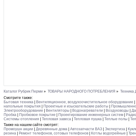
Каталог Рубрик Перми
»
ТОВАРЫ НАРОДНОГО ПОТРЕБЛЕНИЯ
»
Техника
Смотрите также:
Бытовая техника
|
Вентиляционное, воздухоочистительное оборудование
|
напольные покрытия
|
Проектные и изыскательские работы
|
Промышленно
Электрооборудование
|
Вентиляторы
|
Водонагреватели
|
Воздуховоды
|
Да
Пробка
|
Пробковое покрытие
|
Проектирование инженерных систем
|
Ради
Системы отопления
|
Тепловая завеса
|
Тепловая пушка
|
Теплые полы
|
Те
Также на нашем сайте смотрят:
Промоушн акции
|
Деревянные дома
|
Автозапчасти ВАЗ
|
Экспертиза
|
Кук
резина
|
Ремонт телефонов, сотовых телефонов
|
Котлы водогрейные
|
Тре