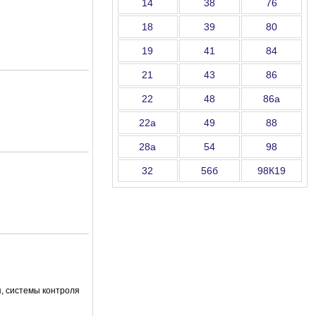
14
38
76
18
39
80
19
41
84
21
43
86
22
48
86а
22а
49
88
28а
54
98
32
56б
98К19
, системы контроля