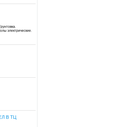
рунтовка.
полы электрические.
Л В ТЦ