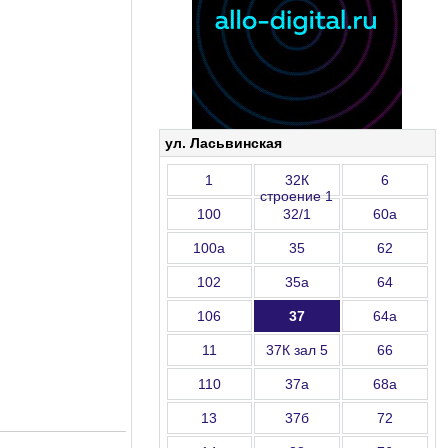
ул. Ласьвинская
1
32К
6
строение 1
100
32/1
60а
100а
35
62
102
35а
64
106
37
64а
11
37К зал 5
66
110
37а
68а
13
37б
72