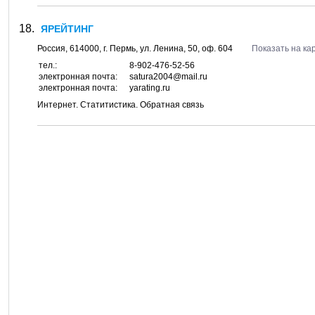
ЯРЕЙТИНГ
Россия,
614000
, г.
Пермь
, ул.
Ленина, 50
, оф. 604
Показать на ка
тел.:
8-902-476-52-56
электронная почта:
satura2004@mail.ru
электронная почта:
yarating.ru
Интернет. Статитистика. Обратная связь