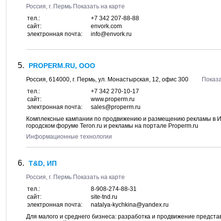
Россия, г.
Пермь
Показать на карте
тел.:
+7 342 207-88-88
сайт:
envork.com
электронная почта:
info@envork.ru
PROPERM.RU, ООО
Россия,
614000
, г.
Пермь
, ул.
Монастырская, 12
, офис 300
Показа
тел.:
+7 342 270-10-17
сайт:
www.properm.ru
электронная почта:
sales@properm.ru
Комплексные кампании по продвижению и размещению рекламы в И
городском форуме Teron.ru и рекламы на портале Properm.ru
Информационные технологии
T&D, ИП
Россия, г.
Пермь
Показать на карте
тел.:
8-908-274-88-31
сайт:
site-tnd.ru
электронная почта:
natalya-kychkina@yandex.ru
Для малого и среднего бизнеса: разработка и продвижение представ