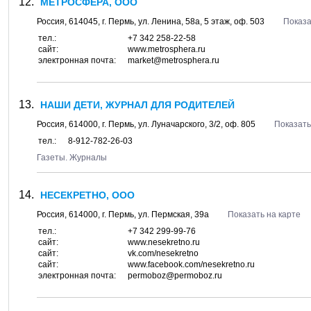
МЕТРОСФЕРА, ООО
Россия,
614045
, г.
Пермь
, ул.
Ленина, 58а
, 5 этаж, оф. 503
Показа
тел.:
+7 342 258-22-58
сайт:
www.metrosphera.ru
электронная почта:
market@metrosphera.ru
НАШИ ДЕТИ, ЖУРНАЛ ДЛЯ РОДИТЕЛЕЙ
Россия,
614000
, г.
Пермь
, ул.
Луначарского, 3/2
, оф. 805
Показать
тел.:
8-912-782-26-03
Газеты. Журналы
НЕСЕКРЕТНО, ООО
Россия,
614000
, г.
Пермь
, ул.
Пермская, 39а
Показать на карте
тел.:
+7 342 299-99-76
сайт:
www.nesekretno.ru
сайт:
vk.com/nesekretno
сайт:
www.facebook.com/nesekretno.ru
электронная почта:
permoboz@permoboz.ru