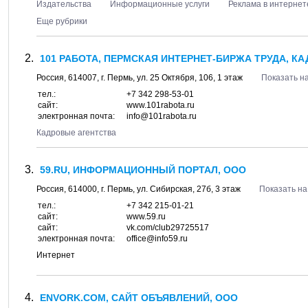
Издательства
Информационные услуги
Реклама в интернет
Еще рубрики
101 РАБОТА, ПЕРМСКАЯ ИНТЕРНЕТ-БИРЖА ТРУДА, К
Россия,
614007
, г.
Пермь
, ул.
25 Октября, 106
, 1 этаж
Показать на
тел.:
+7 342 298-53-01
сайт:
www.101rabota.ru
электронная почта:
info@101rabota.ru
Кадровые агентства
59.RU, ИНФОРМАЦИОННЫЙ ПОРТАЛ, ООО
Россия,
614000
, г.
Пермь
, ул.
Сибирская, 27б
, 3 этаж
Показать на
тел.:
+7 342 215-01-21
сайт:
www.59.ru
сайт:
vk.com/club29725517
электронная почта:
office@info59.ru
Интернет
ENVORK.COM, САЙТ ОБЪЯВЛЕНИЙ, ООО