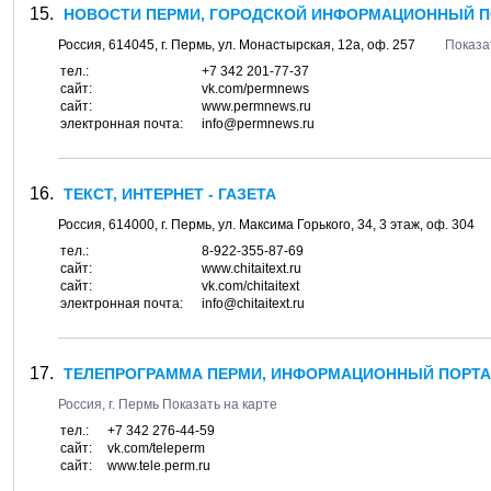
НОВОСТИ ПЕРМИ, ГОРОДСКОЙ ИНФОРМАЦИОННЫЙ П
Россия,
614045
, г.
Пермь
, ул.
Монастырская, 12а
, оф. 257
Показа
тел.:
+7 342 201-77-37
сайт:
vk.com/permnews
сайт:
www.permnews.ru
электронная почта:
info@permnews.ru
ТЕКСТ, ИНТЕРНЕТ - ГАЗЕТА
Россия,
614000
, г.
Пермь
, ул.
Максима Горького, 34
, 3 этаж, оф. 304
тел.:
8-922-355-87-69
сайт:
www.chitaitext.ru
сайт:
vk.com/chitaitext
электронная почта:
info@chitaitext.ru
ТЕЛЕПРОГРАММА ПЕРМИ, ИНФОРМАЦИОННЫЙ ПОРТ
Россия, г.
Пермь
Показать на карте
тел.:
+7 342 276-44-59
сайт:
vk.com/teleperm
сайт:
www.tele.perm.ru