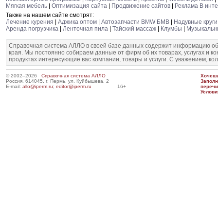
Мягкая мебель
|
Оптимизация сайта
|
Продвижение сайтов
|
Реклама В инт
Также на нашем сайте смотрят:
Лечение курения
|
Аджика оптом
|
Автозапчасти BMW БМВ
|
Надувные круги
Аренда погрузчика
|
Ленточная пила
|
Тайский массаж
|
Клумбы
|
Музыкальн
Справочная система АЛЛО в своей базе данных содержит информацию об
края. Мы постоянно собираем данные от фирм об их товарах, услугах и к
продуктах интересующие вас компании, товары и услуги. С уважением, ко
© 2002–2026
Справочная система АЛЛО
Хочешь
Россия, 614045, г. Пермь, ул. Куйбышева, 2
Запол
E-mail:
allo@iperm.ru
;
editor@iperm.ru
16+
перечи
Услови