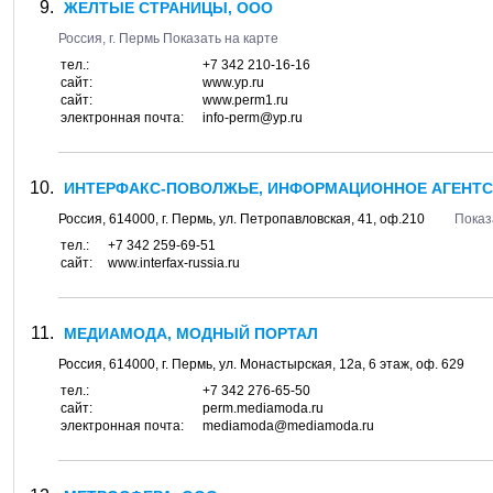
ЖЕЛТЫЕ СТРАНИЦЫ, ООО
Россия, г.
Пермь
Показать на карте
тел.:
+7 342 210-16-16
сайт:
www.yp.ru
сайт:
www.perm1.ru
электронная почта:
info-perm@yp.ru
ИНТЕРФАКС-ПОВОЛЖЬЕ, ИНФОРМАЦИОННОЕ АГЕНТС
Россия,
614000
, г.
Пермь
, ул.
Петропавловская, 41
, оф.210
Показ
тел.:
+7 342 259-69-51
сайт:
www.interfax-russia.ru
МЕДИАМОДА, МОДНЫЙ ПОРТАЛ
Россия,
614000
, г.
Пермь
, ул.
Монастырская, 12а
, 6 этаж, оф. 629
тел.:
+7 342 276-65-50
сайт:
perm.mediamoda.ru
электронная почта:
mediamoda@mediamoda.ru