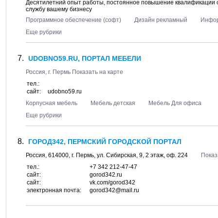
Десятилетний опыт работы, постоянное повышение квалификации спе
службу вашему бизнесу
Программное обеспечение (софт)
Дизайн рекламный
Инфор
Еще рубрики
UDOBNO59.RU, ПОРТАЛ МЕБЕЛИ
Россия, г.
Пермь
Показать на карте
тел.:
сайт:
udobno59.ru
Корпусная мебель
Мебель детская
Мебель Для офиса
Еще рубрики
ГОРОД342, ПЕРМСКИЙ ГОРОДСКОЙ ПОРТАЛ
Россия,
614000
, г.
Пермь
, ул.
Сибирская, 9
, 2 этаж, оф. 224
Показ
тел.:
+7 342 212-47-47
сайт:
gorod342.ru
сайт:
vk.com/gorod342
электронная почта:
gorod342@mail.ru