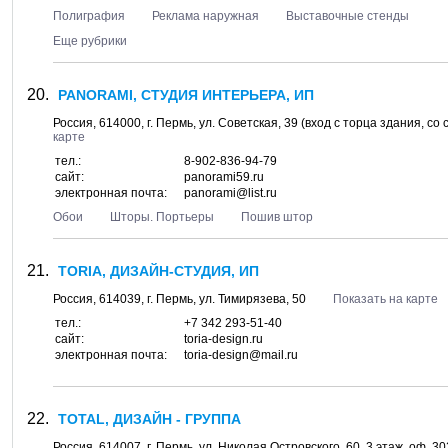
Полиграфия
Реклама наружная
Выставочные стенды
Еще рубрики
PANORAMI, СТУДИЯ ИНТЕРЬЕРА, ИП
Россия,
614000
, г.
Пермь
, ул.
Советская, 39
(вход с торца здания, со
карте
тел.:
8-902-836-94-79
сайт:
panorami59.ru
электронная почта:
panorami@list.ru
Обои
Шторы. Портьеры
Пошив штор
TORIA, ДИЗАЙН-СТУДИЯ, ИП
Россия,
614039
, г.
Пермь
, ул.
Тимирязева, 50
Показать на карте
тел.:
+7 342 293-51-40
сайт:
toria-design.ru
электронная почта:
toria-design@mail.ru
TOTAL, ДИЗАЙН - ГРУППА
Россия,
614007
, г.
Пермь
, ул.
Николая Островского, 60
, 3 этаж, оф. 3