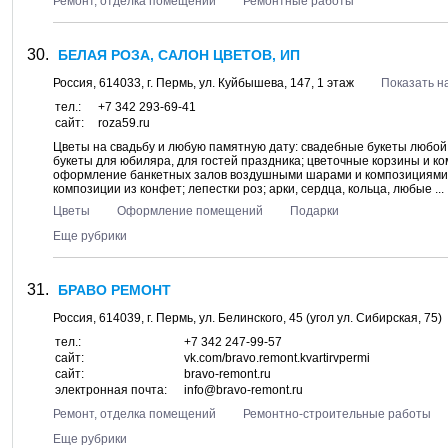
Ремонт, отделка помещений
Ремонтные работы
БЕЛАЯ РОЗА, САЛОН ЦВЕТОВ, ИП
Россия,
614033
, г.
Пермь
, ул.
Куйбышева, 147
, 1 этаж
Показать н
тел.:
+7 342 293-69-41
сайт:
roza59.ru
Цветы на свадьбу и любую памятную дату: свадебные букеты любой 
букеты для юбиляра, для гостей праздника; цветочные корзины и к
оформление банкетных залов воздушными шарами и композициями и
композиции из конфет; лепестки роз; арки, сердца, кольца, любые ...
Цветы
Оформление помещений
Подарки
Еще рубрики
БРАВО РЕМОНТ
Россия,
614039
, г.
Пермь
, ул.
Белинского, 45
(угол ул. Сибирская, 75)
тел.:
+7 342 247-99-57
сайт:
vk.com/bravo.remont.kvartirvpermi
сайт:
bravo-remont.ru
электронная почта:
info@bravo-remont.ru
Ремонт, отделка помещений
Ремонтно-строительные работы
Еще рубрики