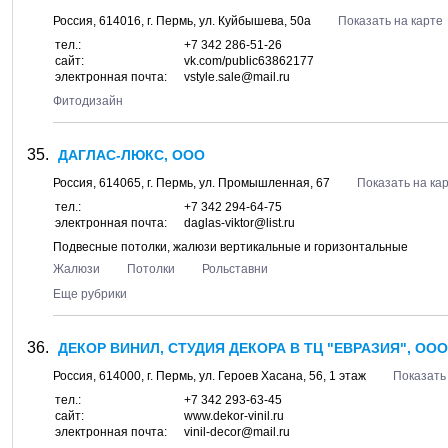
Россия,
614016
, г.
Пермь
, ул.
Куйбышева, 50а
Показать на карте
тел.:
+7 342 286-51-26
сайт:
vk.com/public63862177
электронная почта:
vstyle.sale@mail.ru
Фитодизайн
ДАГЛАС-ЛЮКС, ООО
Россия,
614065
, г.
Пермь
, ул.
Промышленная, 67
Показать на ка
тел.:
+7 342 294-64-75
электронная почта:
daglas-viktor@list.ru
Подвесные потолки, жалюзи вертикальные и горизонтальные
Жалюзи
Потолки
Рольставни
Еще рубрики
ДЕКОР ВИНИЛ, СТУДИЯ ДЕКОРА В ТЦ "ЕВРАЗИЯ", ООО
Россия,
614000
, г.
Пермь
, ул.
Героев Хасана, 56
, 1 этаж
Показать
тел.:
+7 342 293-63-45
сайт:
www.dekor-vinil.ru
электронная почта:
vinil-decor@mail.ru