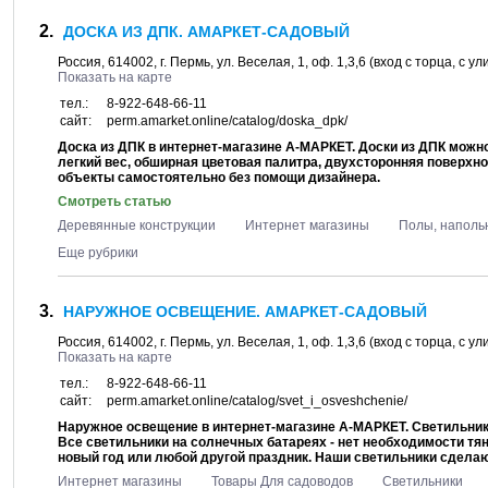
ДОСКА ИЗ ДПК. АМАРКЕТ-САДОВЫЙ
Россия,
614002
, г.
Пермь
, ул.
Веселая, 1
, оф. 1,3,6 (вход с торца, с 
Показать на карте
тел.:
8-922-648-66-11
сайт:
perm.amarket.online/catalog/doska_dpk/
Доска из ДПК в интернет-магазине А-МАРКЕТ. Доски из ДПК можн
легкий вес, обширная цветовая палитра, двухсторонняя поверх
объекты самостоятельно без помощи дизайнера.
Смотреть статью
Деревянные конструкции
Интернет магазины
Полы, наполь
Еще рубрики
НАРУЖНОЕ ОСВЕЩЕНИЕ. АМАРКЕТ-САДОВЫЙ
Россия,
614002
, г.
Пермь
, ул.
Веселая, 1
, оф. 1,3,6 (вход с торца, с 
Показать на карте
тел.:
8-922-648-66-11
сайт:
perm.amarket.online/catalog/svet_i_osveshchenie/
Наружное освещение в интернет-магазине А-МАРКЕТ. Светильники
Все светильники на солнечных батареях - нет необходимости тя
новый год или любой другой праздник. Наши светильники сдела
Интернет магазины
Товары Для садоводов
Светильники