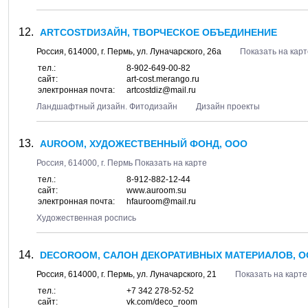
ARTCOSTDИЗАЙН, ТВОРЧЕСКОЕ ОБЪЕДИНЕНИЕ
Россия,
614000
, г.
Пермь
, ул.
Луначарского, 26а
Показать на карт
тел.:
8-902-649-00-82
сайт:
art-cost.merango.ru
электронная почта:
artcostdiz@mail.ru
Ландшафтный дизайн. Фитодизайн
Дизайн проекты
AUROOM, ХУДОЖЕСТВЕННЫЙ ФОНД, ООО
Россия,
614000
, г.
Пермь
Показать на карте
тел.:
8-912-882-12-44
сайт:
www.auroom.su
электронная почта:
hfauroom@mail.ru
Художественная роспись
DECOROOM, САЛОН ДЕКОРАТИВНЫХ МАТЕРИАЛОВ, 
Россия,
614000
, г.
Пермь
, ул.
Луначарского, 21
Показать на карте
тел.:
+7 342 278-52-52
сайт:
vk.com/deco_room