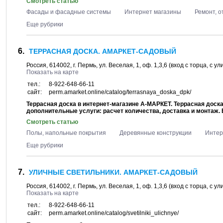
Смотреть статью
Фасады и фасадные системы
Интернет магазины
Ремонт, 
Еще рубрики
ТЕРРАСНАЯ ДОСКА. АМАРКЕТ-САДОВЫЙ
Россия,
614002
, г.
Пермь
, ул.
Веселая, 1
, оф. 1,3,6 (вход с торца, с 
Показать на карте
тел.:
8-922-648-66-11
сайт:
perm.amarket.online/catalog/terrasnaya_doska_dpk/
Террасная доска в интернет-магазине А-МАРКЕТ. Террасная доск
дополнительные услуги: расчет количества, доставка и монтаж. 
Смотреть статью
Полы, напольные покрытия
Деревянные конструкции
Интер
Еще рубрики
УЛИЧНЫЕ СВЕТИЛЬНИКИ. АМАРКЕТ-САДОВЫЙ
Россия,
614002
, г.
Пермь
, ул.
Веселая, 1
, оф. 1,3,6 (вход с торца, с 
Показать на карте
тел.:
8-922-648-66-11
сайт:
perm.amarket.online/catalog/svetilniki_ulichnye/