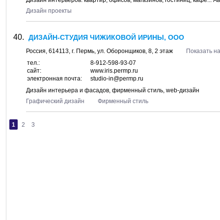
Дизайн интерьеров: квартир, офисов, магазинов, гостиниц, кафе... 
Дизайн проекты
ДИЗАЙН-СТУДИЯ ЧИЖИКОВОЙ ИРИНЫ, ООО
Россия,
614113
, г.
Пермь
, ул.
Оборонщиков, 8
, 2 этаж
Показать на
тел.:
8-912-598-93-07
сайт:
www.iris.permp.ru
электронная почта:
studio-in@permp.ru
Дизайн интерьера и фасадов, фирменный стиль, web-дизайн
Графический дизайн
Фирменный стиль
1
2
3