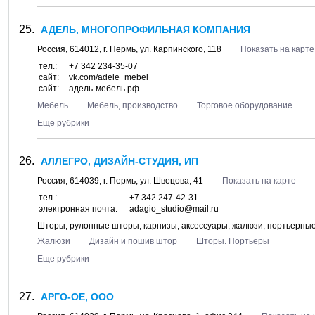
АДЕЛЬ, МНОГОПРОФИЛЬНАЯ КОМПАНИЯ
Россия,
614012
, г.
Пермь
, ул.
Карпинского, 118
Показать на карте
тел.:
+7 342 234-35-07
сайт:
vk.com/adele_mebel
сайт:
адель-мебель.рф
Мебель
Мебель, производство
Торговое оборудование
Еще рубрики
АЛЛЕГРО, ДИЗАЙН-СТУДИЯ, ИП
Россия,
614039
, г.
Пермь
, ул.
Швецова, 41
Показать на карте
тел.:
+7 342 247-42-31
электронная почта:
adagio_studio@mail.ru
Шторы, рулонные шторы, карнизы, аксессуары, жалюзи, портьерные
Жалюзи
Дизайн и пошив штор
Шторы. Портьеры
Еще рубрики
АРГО-ОЕ, ООО