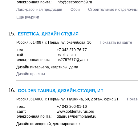
электронная почта:
info@decoroom59.ru
Лакокрасочная продукция
Обои
Строительные и отделочны
Еще рубрики
ESTETICA, ДИЗАЙН СТУДИЯ
Россия,
614097
, г.
Пермь
, ул.
Желябова, 10
Показать на карте
тел.:
+7 342 279-76-77
сайт:
esteticas.ru
электронная почта:
as2797677@ya.ru
Дизайн интерьера, квартиры, дома
Дизайн проекты
GOLDEN TAURUS, ДИЗАЙН-СТУДИЯ, ИП
Россия,
614000
, г.
Пермь
, ул.
Пушкина, 50
, 2 этаж, офис 21
Показ
тел.:
+7 342 206-01-16
сайт:
www.goldentaurus.org
электронная почта:
gtaurus@permplanet.ru
Дизайн помещений, декорирование