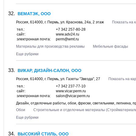
ВЕМАТЭК, ООО
Россия,
614000
, г.
Пермь
, ул.
Краснова, 24а
, 2 этаж
Показать на 
тел.:
+7 342 257-80-28
сайт:
www.adv24.ru
электронная почта:
perm@wmt.ru
Материалы для производства рекламы
Мебельные фасады
Еще рубрики
ВИКАР, ДИЗАЙН-САЛОН, ООО
Россия,
614000
, г.
Пермь
, ул.
Газеты "Звезда", 27
Показать на ка
тел.:
+7 342 237-77-10
сайт:
www.vicar.perm.ru
электронная почта:
salon@vicar.perm.ru
Дизайн, отделочные работы, обои, фрески, светильники, лепнина, 
Обои
Строительные и отделочные материалы (Стройматериал
Еще рубрики
ВЫСОКИЙ СТИЛЬ, ООО