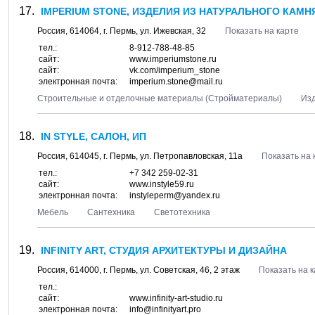
IMPERIUM STONE, ИЗДЕЛИЯ ИЗ НАТУРАЛЬНОГО КАМНЯ
Россия,
614064
, г.
Пермь
, ул.
Ижевская, 32
Показать на карте
тел.:
8-912-788-48-85
сайт:
www.imperiumstone.ru
сайт:
vk.com/imperium_stone
электронная почта:
imperium.stone@mail.ru
Строительные и отделочные материалы (Стройматериалы)
Изд
IN STYLE, САЛОН, ИП
Россия,
614045
, г.
Пермь
, ул.
Петропавловская, 11а
Показать на 
тел.:
+7 342 259-02-31
сайт:
www.instyle59.ru
электронная почта:
instyleperm@yandex.ru
Мебель
Сантехника
Светотехника
INFINITY ART, СТУДИЯ АРХИТЕКТУРЫ И ДИЗАЙНА
Россия,
614000
, г.
Пермь
, ул.
Советская, 46
, 2 этаж
Показать на 
тел.:
сайт:
www.infinity-art-studio.ru
электронная почта:
info@infinityart.pro