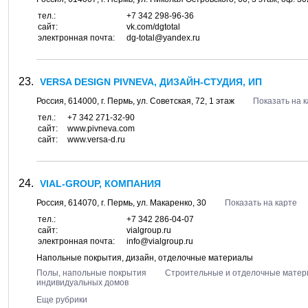
тел.:
+7 342 298-96-36
сайт:
vk.com/dgtotal
электронная почта:
dg-total@yandex.ru
VERSA DESIGN PIVNEVA, ДИЗАЙН-СТУДИЯ, ИП
Россия,
614000
, г.
Пермь
, ул.
Советская, 72
, 1 этаж
Показать на 
тел.:
+7 342 271-32-90
сайт:
www.pivneva.com
сайт:
www.versa-d.ru
VIAL-GROUP, КОМПАНИЯ
Россия,
614070
, г.
Пермь
, ул.
Макаренко, 30
Показать на карте
тел.:
+7 342 286-04-07
сайт:
vialgroup.ru
электронная почта:
info@vialgroup.ru
Напольные покрытия, дизайн, отделочные материалы
Полы, напольные покрытия
Строительные и отделочные матер
индивидуальных домов
Еще рубрики