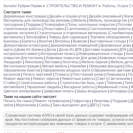
Каталог Рубрик Перми
»
СТРОИТЕЛЬСТВО И РЕМОНТ
»
Работы, Услуги 
Смотрите также:
Деревянные конструкции
|
Дизайн и пошив штор
|
Дизайн рекламный
|
Жал
Материалы для производства рекламы
|
Мебель
|
Мебель, производство
|
О
тротуарная
|
Подарки
|
Полиграфия
|
Полы, напольные покрытия
|
Потолки
строительные работы
|
Рольставни
|
Сантехника
|
Сантехнические работы
издания, каталоги
|
Строительные и отделочные материалы (Стройматери
материалы
|
Типографии
|
Товары Для садоводов
|
Торговое оборудование
|
Баннеры
|
Буклеты
|
Визитки
|
Витрины
|
Вывески
|
Выставочные стенды
|
Го
Декоративная штукатурка
|
Декорирование помещений
|
Деревянные дома
карты
|
Дома Из бревна
|
Доска
|
Доска Из ДПК
|
Доставка подарков
|
ДПК
|
Д
натурального камня
|
Интерьерная печать
|
Информационные стенды
|
Кал
покрытия Для гостиниц
|
Ковровые покрытия Для дома
|
Ковровые покрытия
Ландшафт
|
Линолеум
|
Листовки
|
Логотипы
|
Мебель барная
|
Мебель детс
Металлоконструкции
|
Мягкая мебель
|
Наклейки
|
Облицовка фасадов
|
Объ
Оформление букетов
|
Оформление входных групп
|
Оформление цветами
каталогов
|
Печать чертежей
|
Плакаты
|
Плоттерная резка
|
Покрывала
|
По
Ремонт квартир
|
Ремонт офисов
|
Ремонтные работы
|
Свет
|
Светильники
|
Стойки
|
Строительные работы
|
Строительство бань, саун
|
Таблички
|
Табл
автомобиля
|
Украшение свадьбы
|
Фасадные работы
|
Фирменный стиль
|
Ф
Цветное копирование
|
Цифровая печать
|
Шары воздушные
|
Штендеры
|
Ш
Также на нашем сайте смотрят:
Печать На ткани
|
Ремонт телевизоров
|
Гофротара
|
Реактивы
|
Подушки
|
Д
зубов
|
Медтехника
|
Скобы
|
Туры выходного дня
|
ДВП
|
Сталь
Справочная система АЛЛО в своей базе данных содержит информацию об
края. Мы постоянно собираем данные от фирм об их товарах, услугах и к
продуктах интересующие вас компании, товары и услуги. С уважением, ко