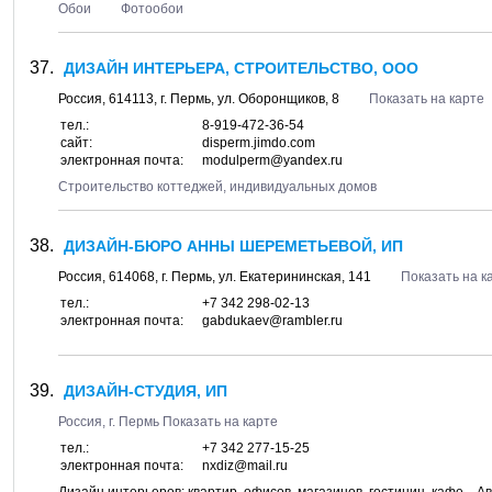
Обои
Фотообои
ДИЗАЙН ИНТЕРЬЕРА, СТРОИТЕЛЬСТВО, ООО
Россия,
614113
, г.
Пермь
, ул.
Оборонщиков, 8
Показать на карте
тел.:
8-919-472-36-54
сайт:
disperm.jimdo.com
электронная почта:
modulperm@yandex.ru
Строительство коттеджей, индивидуальных домов
ДИЗАЙН-БЮРО АННЫ ШЕРЕМЕТЬЕВОЙ, ИП
Россия,
614068
, г.
Пермь
, ул.
Екатерининская, 141
Показать на к
тел.:
+7 342 298-02-13
электронная почта:
gabdukaev@rambler.ru
ДИЗАЙН-СТУДИЯ, ИП
Россия, г.
Пермь
Показать на карте
тел.:
+7 342 277-15-25
электронная почта:
nxdiz@mail.ru