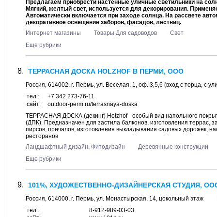
Предлагаем приобрести настенные уличные светильники на солн
Мягкий, желтый свет, используется для декорирования. Применяе
Автоматически включается при заходе солнца. На рассвете авто
декоративное освещение заборов, фасадов, лестниц.
Интернет магазины
Товары Для садоводов
Свет
Еще рубрики
ТЕРРАСНАЯ ДОСКА HOLZHOF В ПЕРМИ, ООО
Россия,
614002
, г.
Пермь
, ул.
Веселая, 1
, оф. 3,5,6 (вход с торца, с 
тел.:
+7 342 273-76-11
сайт:
outdoor-perm.ru/terrasnaya-doska
ТЕРРАСНАЯ ДОСКА (декинг) Holzhof - особый вид напольного покры
(ДПК). Предназначен для застила балконов, изготовления террас, з
пирсов, причалов, изготовления выкладывания садовых дорожек, на
рeсторанов
Ландшафтный дизайн. Фитодизайн
Деревянные конструкции
Еще рубрики
101%, ХУДОЖЕСТВЕННО-ДИЗАЙНЕРСКАЯ СТУДИЯ, ОО
Россия,
614000
, г.
Пермь
, ул.
Монастырская, 14
, цокольный этаж
тел.:
8-912-989-03-03