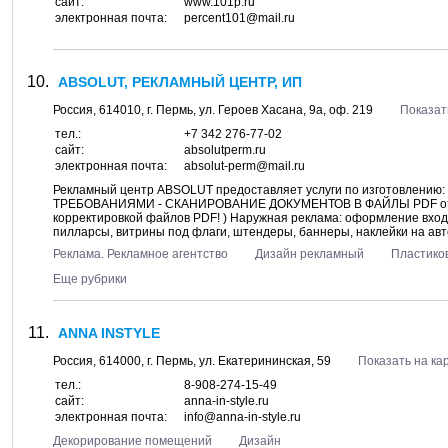
сайт:
www.101p.ru
электронная почта:
percent101@mail.ru
ABSOLUT, РЕКЛАМНЫЙ ЦЕНТР, ИП
Россия,
614010
, г.
Пермь
, ул.
Героев Хасана, 9а
, оф. 219
Показат
тел.:
+7 342 276-77-02
сайт:
absolutperm.ru
электронная почта:
absolut-perm@mail.ru
Рекламный центр ABSOLUT предоставляет услуги по изготовле
ТРЕБОВАНИЯМИ - СКАНИРОВАНИЕ ДОКУМЕНТОВ В ФАЙЛЫ PDF от 2 руб/
корректировкой файлов PDF! ) Наружная реклама: оформление входн
пилларсы, витрины под флаги, штендеры, баннеры, наклейки на авто,
Реклама. Рекламное агентство
Дизайн рекламный
Пластико
Еще рубрики
ANNA INSTYLE
Россия,
614000
, г.
Пермь
, ул.
Екатерининская, 59
Показать на ка
тел.:
8-908-274-15-49
сайт:
anna-in-style.ru
электронная почта:
info@anna-in-style.ru
Декорирование помещений
Дизайн