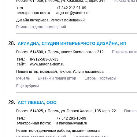
Россия,
614039
, г.
Пермь
, ул.
Краснова, 1
, офис 344
Показать на 
тел.:
+7 342 212-91-09
электронная почта:
argo-oe@yandex.ru
Дизайн интерьера. Ремонт помещений
Ремонт, отделка помещений
АРИАДНА, СТУДИЯ ИНТЕРЬЕРНОГО ДИЗАЙНА, ИП
Россия,
614500
, г.
Пермь
, шоссе
Космонавтов, 312
Показать на к
тел.:
8-912-583-37-33
сайт:
www.ariadna-dom.ru
Пошив штор, покрывал, чехлов. Услуги дизайнера
Мебель
Дизайн и пошив штор
Шторы. Портьеры
Еще рубрики
АСТ ЛЕВША, ООО
Россия,
614025
, г.
Пермь
, ул.
Героев Хасана, 105 корп. 22
Показа
тел.:
+7 342 293-10-09
электронная почта:
astlevsha@mail.ru
Ремонтно-отделочные работы, дизайн-проекты