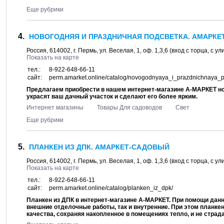
Еще рубрики
НОВОГОДНЯЯ И ПРАЗДНИЧНАЯ ПОДСВЕТКА. АМАРК
Россия,
614002
, г.
Пермь
, ул.
Веселая, 1
, оф. 1,3,6 (вход с торца, с 
Показать на карте
тел.:
8-922-648-66-11
сайт:
perm.amarket.online/catalog/novogodnyaya_i_prazdnichnaya_p
Предлагаем приобрести в нашем интернет-магазине А-МАРКЕТ но
украсят ваш дачный участок и сделают его более ярким.
Интернет магазины
Товары Для садоводов
Свет
Еще рубрики
ПЛАНКЕН ИЗ ДПК. АМАРКЕТ-САДОВЫЙ
Россия,
614002
, г.
Пермь
, ул.
Веселая, 1
, оф. 1,3,6 (вход с торца, с 
Показать на карте
тел.:
8-922-648-66-11
сайт:
perm.amarket.online/catalog/planken_iz_dpk/
Планкен из ДПК в интернет-магазине А-МАРКЕТ. При помощи данн
внешние отделочные работы, так и внутренние. При этом планке
качества, сохраняя накопленное в помещениях тепло, и не страд