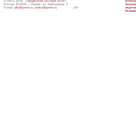
© 2002–2026
Справочная система АЛЛО
Хочешь
Россия, 614045, г. Пермь, ул. Куйбышева, 2
Запол
E-mail:
allo@iperm.ru
;
editor@iperm.ru
16+
перечи
Услови