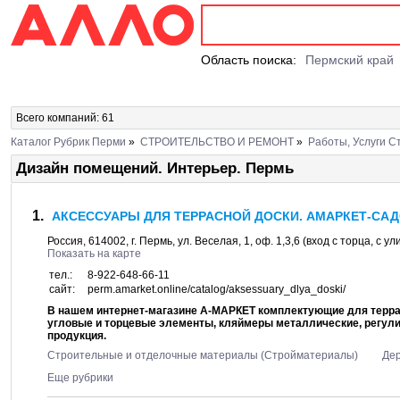
Область поиска:
Пермский край
Всего компаний: 61
Каталог Рубрик Перми
»
СТРОИТЕЛЬСТВО И РЕМОНТ
»
Работы, Услуги 
Дизайн помещений. Интерьер. Пермь
АКСЕССУАРЫ ДЛЯ ТЕРРАСНОЙ ДОСКИ. АМАРКЕТ-СА
Россия,
614002
, г.
Пермь
, ул.
Веселая, 1
, оф. 1,3,6 (вход с торца, с 
Показать на карте
тел.:
8-922-648-66-11
сайт:
perm.amarket.online/catalog/aksessuary_dlya_doski/
В нашем интернет-магазине А-МАРКЕТ комплектующие для террас
угловые и торцевые элементы, кляймеры металлические, регули
продукция.
Строительные и отделочные материалы (Стройматериалы)
Дер
Еще рубрики