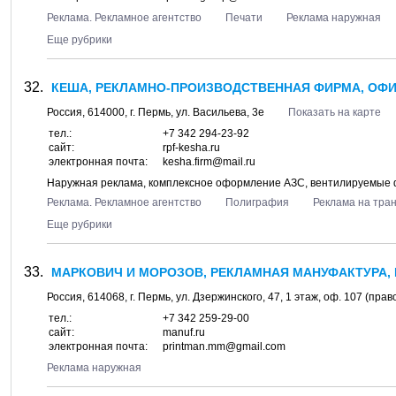
Реклама. Рекламное агентство
Печати
Реклама наружная
Еще рубрики
КЕША, РЕКЛАМНО-ПРОИЗВОДСТВЕННАЯ ФИРМА, ОФ
Россия,
614000
, г.
Пермь
, ул.
Васильева, 3е
Показать на карте
тел.:
+7 342 294-23-92
сайт:
rpf-kesha.ru
электронная почта:
kesha.firm@mail.ru
Наружная реклама, комплексное оформление АЗС, вентилируемые
Реклама. Рекламное агентство
Полиграфия
Реклама на тра
Еще рубрики
МАРКОВИЧ И МОРОЗОВ, РЕКЛАМНАЯ МАНУФАКТУРА, 
Россия,
614068
, г.
Пермь
, ул.
Дзержинского, 47
, 1 этаж, оф. 107 (пра
тел.:
+7 342 259-29-00
сайт:
manuf.ru
электронная почта:
printman.mm@gmail.com
Реклама наружная