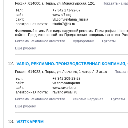
Россия,
614000
, г.
Пермь
, ул.
Монастырская, 12/1
Показать на ка
тел.:
+7 342 271-92-57
сайт:
www.st7.org
сайт:
vk.com/reklama_russia
электронная почта:
studio7@bk.ru
Фирменный стиль. Все виды наружной рекламы. Полиграфия. Широк
сайтов. Продвижение сайтов. Продвижение в социальных сетях. Р
Реклама. Рекламное агентство
Аудиоролики
Буклеты
Еще рубрики
VARIO, РЕКЛАМНО-ПРОИЗВОДСТВЕННАЯ КОМПАНИЯ,
Россия,
614022
, г.
Пермь
, ул.
Левченко, 1 литер Л
, 2 этаж
Показат
тел.:
+7 342 209-23-28
сайт:
vk.com/varioperm
сайт:
www.ravario.ru
электронная почта:
ravario@mail.ru
Реклама. Рекламное агентство
Реклама наружная
Буклеты
Еще рубрики
VIZITKAPERM