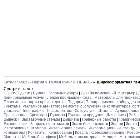
Каталог Рубрик Перми
»
ПОЛИГРАФИЯ, ПЕЧАТЬ
»
Широкоформатная печ
Смотрите также:
CD, DVD диски
|
Бумага
|
Головные уборы
|
Дизайн помещений. Интерьер
|
Копировальные услуги
|
Легкая промышленность
|
Материалы для произво
Пластиковые карты производство
|
Подарки
|
Полиграфическое оборудова
|
Реклама. Рекламное агентство
|
Ремонт и обслуживание компьютеров, орг
упаковка
|
Типографии
|
Товары оптом
|
Фотоуслуги
|
Штампы
|
Аудиоролики
Брошюровка
|
Брошюры
|
Буклеты
|
Бумажная продукция Для офиса
|
Веб с
Вывески
|
Выставочные стенды
|
Вышивка
|
Граверные работы
|
Графически
Ежедневники
|
Заправка картриджей
|
Знаки безопасности
|
Значки
|
Зонты
|
Изготовление штампов
|
Интерьерная печать
|
Информационные стенды
|
компьютера
|
Конверты
|
Копирование
|
Кресла
|
Ксерокопирование
|
Ксерок
Магниты
|
Мебель Для офиса
|
Мебель компьютерная
|
Медали
|
Металлоко