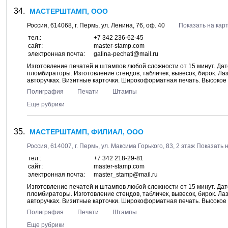
МАСТЕРШТАМП, ООО
Россия,
614068
, г.
Пермь
, ул.
Ленина, 76
, оф. 40
Показать на кар
тел.:
+7 342 236-62-45
сайт:
master-stamp.com
электронная почта:
galina-pechati@mail.ru
Изготовление печатей и штампов любой сложности от 15 минут. Д
пломбираторы. Изготовление стендов, табличек, вывесок, бирок. Л
авторучках. Визитные карточки. Широкоформатная печать. Высокое 
Полиграфия
Печати
Штампы
Еще рубрики
МАСТЕРШТАМП, ФИЛИАЛ, ООО
Россия,
614007
, г.
Пермь
, ул.
Максима Горького, 83
, 2 этаж
Показать н
тел.:
+7 342 218-29-81
сайт:
master-stamp.com
электронная почта:
master_stamp@mail.ru
Изготовление печатей и штампов любой сложности от 15 минут. Д
пломбираторы. Изготовление стендов, табличек, вывесок, бирок. Л
авторучках. Визитные карточки. Широкоформатная печать. Высокое 
Полиграфия
Печати
Штампы
Еще рубрики