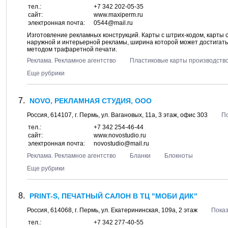
тел.:
+7 342 202-05-35
сайт:
www.maxiperm.ru
электронная почта:
0544@mail.ru
Изготовление рекламных конструкций. Карты с штрих-кодом, карты с
наружной и интерьерной рекламы, ширина которой может достигать
методом трафаретной печати.
Реклама. Рекламное агентство
Пластиковые карты производств
Еще рубрики
NOVO, РЕКЛАМНАЯ СТУДИЯ, ООО
Россия,
614107
, г.
Пермь
, ул.
Вагановых, 11а
, 3 этаж, офис 303
По
тел.:
+7 342 254-46-44
сайт:
www.novostudio.ru
электронная почта:
novostudio@mail.ru
Реклама. Рекламное агентство
Бланки
Блокноты
Еще рубрики
PRINT-S, ПЕЧАТНЫЙ САЛОН В ТЦ "МОБИ ДИК"
Россия,
614068
, г.
Пермь
, ул.
Екатерининская, 109а
, 2 этаж
Показ
тел.:
+7 342 277-40-55