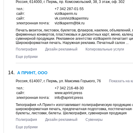
Россия,
614000
, г.
Пермь
, пр.
Комсомольский, 38
, 3 этаж, оф. 302
тел.:
+7 342 287-01-55
сайт:
vizitkaperm.ru
сайт:
vk.com/vizitkapermru
электронная почта:
vizitkaperm@bk.ru
Печать визиток, листовок, буклетов, флаеров, наклеек, объявлений,
фирменных конвертов, пластиковых и дисконтных карт, меню, кален
сувенирной продукции. Рекламное агентство vizitkaperm печатает ц
Широкоформатная печать. Наружная реклама. Печатный салон ...
Полиграфия
Дизайн рекламный
Копировальные услуги
Еще рубрики
А ПРИНТ, ООО
Россия,
614007
, г.
Пермь
, ул.
Максима Горького, 76
Показать на к
тел.:
+7 342 216-48-30
сайт:
www.aprint.press
электронная почта:
info@aprint.press
Типография «А Принт» изготавливает полиграфическую продукцию 
широкоформатная печать, предпечатная подготовка, постпечатная о
буклеты, листовки, билеты. Шелкография, сувенирная продукция
Полиграфия
Дизайн рекламный
Сувениры
Еще рубрики