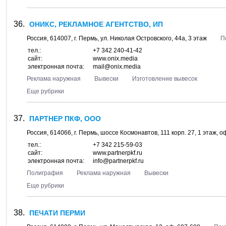
ОНИКС, РЕКЛАМНОЕ АГЕНТСТВО, ИП
Россия,
614007
, г.
Пермь
, ул.
Николая Островского, 44а
, 3 этаж
П
тел.:
+7 342 240-41-42
сайт:
www.onix.media
электронная почта:
mail@onix.media
Реклама наружная
Вывески
Изготовление вывесок
Еще рубрики
ПАРТНЕР ПКФ, ООО
Россия,
614066
, г.
Пермь
, шоссе
Космонавтов, 111 корп. 27
, 1 этаж, 
тел.:
+7 342 215-59-03
сайт:
www.partnerpkf.ru
электронная почта:
info@partnerpkf.ru
Полиграфия
Реклама наружная
Вывески
Еще рубрики
ПЕЧАТИ ПЕРМИ