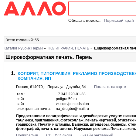
Область поиска:
Пермский край
Всего компаний: 55
Каталог Рубрик Перми
»
ПОЛИГРАФИЯ, ПЕЧАТЬ
»
Широкоформатная печ
Широкоформатная печать. Пермь
КОЛОРИТ, ТИПОГРАФИЯ, РЕКЛАМНО-ПРОИЗВОДСТВЕ
КОМПАНИЯ, ИП
Россия,
614070
, г.
Пермь
, ул.
Дружбы, 34
Показать на карте
тел.:
+7 342 220-01-38
сайт:
poligraf59.ru
сайт:
vk.com/printedsalon
электронная почта:
na_drugbe@mail.ru
Предоставляем полиграфические и дизайнерские услуги: визитки,
таблички, приглашения, фотоколлаж, печать чертежей, этикетки н
гравировка. Печати и штампы. Вывески, штендеры, баннеры, стенд
фотографий, печать каталогов. Наружная реклама. Печать школьн
Полиграфия
CD, DVD диски
Дизайн рекламный