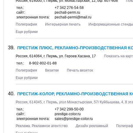
Россия,
614000
, г.
Пермь
, ул.
Монастырская, 12
, оф. 607-608
Пок
тел.:
+7 342 276-54-58
сайт:
pechati-perm.ru
электронная почта:
pechati-permi@mail.ru
Полиграфия
Интерьерная печать
Информационные стенд
Еще рубрики
ПРЕСТИЖ ПЛЮС, РЕКЛАМНО-ПРОИЗВОДСТВЕННАЯ К
Россия,
614064
, г.
Пермь
, ул.
Героев Хасана, 17
Показать на кар
тел.:
8-902-802-01-88
Полиграфия
Визитки
Печать визиток
Еще рубрики
ПРЕСТИЖ-КОЛОР, РЕКЛАМНО-ПРОИЗВОДСТВЕННАЯ 
Россия,
614045
, г.
Пермь
, угол
Монастырская, 57/ Куйбышева, 4
, 8 э
тел.:
+7 342 299-50-00
сайт:
prestige-color.ru
электронная почта:
sales@prestige-color.ru
Реклама. Рекламное агентство
Дизайн рекламный
Полигра