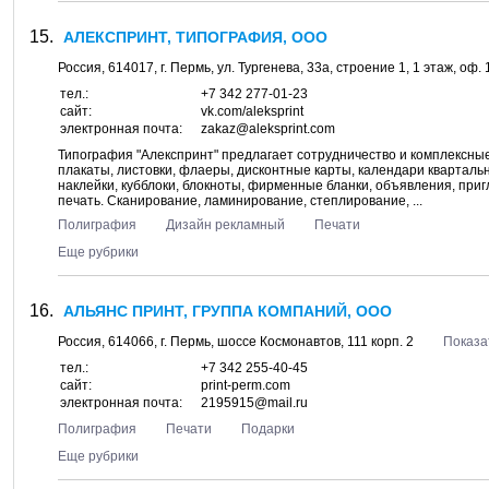
АЛЕКСПРИНТ, ТИПОГРАФИЯ, ООО
Россия,
614017
, г.
Пермь
, ул.
Тургенева, 33а, строение 1
, 1 этаж, оф.
тел.:
+7 342 277-01-23
сайт:
vk.com/aleksprint
электронная почта:
zakaz@aleksprint.com
Типография "Алекспринт" предлагает сотрудничество и комплексны
плакаты, листовки, флаеры, дисконтные карты, календари квартальн
наклейки, кубблоки, блокноты, фирменные бланки, объявления, приг
печать. Сканирование, ламинирование, степлирование, ...
Полиграфия
Дизайн рекламный
Печати
Еще рубрики
АЛЬЯНС ПРИНТ, ГРУППА КОМПАНИЙ, ООО
Россия,
614066
, г.
Пермь
, шоссе
Космонавтов, 111 корп. 2
Показа
тел.:
+7 342 255-40-45
сайт:
print-perm.com
электронная почта:
2195915@mail.ru
Полиграфия
Печати
Подарки
Еще рубрики