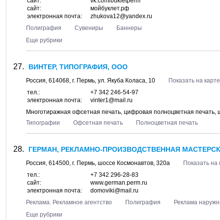
сайт:
vk.com/bukletperm
сайт:
мойбуклет.рф
электронная почта:
zhukova12@yandex.ru
Полиграфия
Сувениры
Баннеры
Еще рубрики
ВИНТЕР, ТИПОГРАФИЯ, ООО
Россия,
614068
, г.
Пермь
, ул.
Якуба Коласа, 10
Показать на карте
тел.:
+7 342 246-54-97
электронная почта:
vinter1@mail.ru
Многотиражная офсетная печать, цифровая полноцветная печать, 
Типографии
Офсетная печать
Полноцветная печать
ГЕРМАН, РЕКЛАМНО-ПРОИЗВОДСТВЕННАЯ МАСТЕРСК
Россия,
614500
, г.
Пермь
, шоссе
Космонавтов, 320а
Показать на 
тел.:
+7 342 296-28-83
сайт:
www.german.perm.ru
электронная почта:
domoviki@mail.ru
Реклама. Рекламное агентство
Полиграфия
Реклама наружн
Еще рубрики