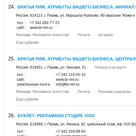
БРАТЬЯ РИМ, АТРИБУТЫ ВАШЕГО БИЗНЕСА, ФИЛИАЛ 
Россия,
614113
, г.
Пермь
, ул.
Маршала Рыбалко, 90
(магазин "Кожи и
тел.:
+7 342 282-77-23
сайт:
www.br-rim.ru
Реклама. Рекламное агентство
Печати
Штампы
Еще рубрики
БРАТЬЯ РИМ, АТРИБУТЫ ВАШЕГО БИЗНЕСА, ЦЕНТРА
Россия,
614051
, г.
Пермь
, ул.
Уинская, 51
Показать на карте
тел.:
+7 342 219-55-15
сайт:
www.br-rim.ru
электронная почта:
info@br-rim.ru
Реклама. Рекламное агентство
Печати
Реклама наружная
Еще рубрики
БУКЛЕТ, РЕКЛАМНАЯ СТУДИЯ, ООО
Россия,
614068
, г.
Пермь
, ул.
Ленина, 92
, цокольный этаж, оф. 010 (
тел.:
+7 342 203-08-93