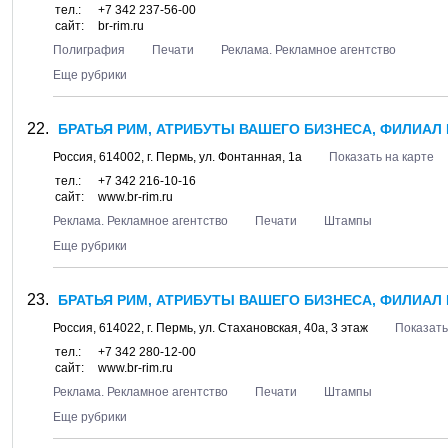
тел.:
+7 342 237-56-00
сайт:
br-rim.ru
Полиграфия
Печати
Реклама. Рекламное агентство
Еще рубрики
БРАТЬЯ РИМ, АТРИБУТЫ ВАШЕГО БИЗНЕСА, ФИЛИАЛ
Россия,
614002
, г.
Пермь
, ул.
Фонтанная, 1а
Показать на карте
тел.:
+7 342 216-10-16
сайт:
www.br-rim.ru
Реклама. Рекламное агентство
Печати
Штампы
Еще рубрики
БРАТЬЯ РИМ, АТРИБУТЫ ВАШЕГО БИЗНЕСА, ФИЛИАЛ 
Россия,
614022
, г.
Пермь
, ул.
Стахановская, 40а
, 3 этаж
Показать
тел.:
+7 342 280-12-00
сайт:
www.br-rim.ru
Реклама. Рекламное агентство
Печати
Штампы
Еще рубрики