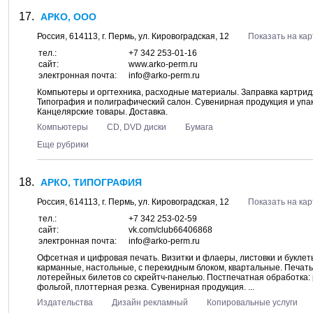
АРКО, ООО
Россия,
614113
, г.
Пермь
, ул.
Кировоградская, 12
Показать на кар
тел.:
+7 342 253-01-16
сайт:
www.arko-perm.ru
электронная почта:
info@arko-perm.ru
Компьютеры и оргтехника, расходные материалы. Заправка картридж
Типография и полиграфический салон. Сувенирная продукция и упа
Канцелярские товары. Доставка.
Компьютеры
CD, DVD диски
Бумага
Еще рубрики
АРКО, ТИПОГРАФИЯ
Россия,
614113
, г.
Пермь
, ул.
Кировоградская, 12
Показать на кар
тел.:
+7 342 253-02-59
сайт:
vk.com/club66406868
электронная почта:
info@arko-perm.ru
Офсетная и цифровая печать. Визитки и флаеры, листовки и буклет
карманные, настольные, с перекидным блоком, квартальные. Печать 
лотерейных билетов со скрейтч-панелью. Постпечатная обработка: 
фольгой, плоттерная резка. Сувенирная продукция. ...
Издательства
Дизайн рекламный
Копировальные услуги