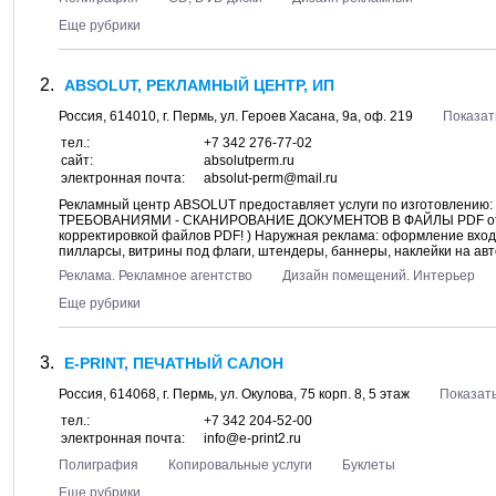
Еще рубрики
ABSOLUT, РЕКЛАМНЫЙ ЦЕНТР, ИП
Россия,
614010
, г.
Пермь
, ул.
Героев Хасана, 9а
, оф. 219
Показат
тел.:
+7 342 276-77-02
сайт:
absolutperm.ru
электронная почта:
absolut-perm@mail.ru
Рекламный центр ABSOLUT предоставляет услуги по изготовле
ТРЕБОВАНИЯМИ - СКАНИРОВАНИЕ ДОКУМЕНТОВ В ФАЙЛЫ PDF от 2 руб/
корректировкой файлов PDF! ) Наружная реклама: оформление входн
пилларсы, витрины под флаги, штендеры, баннеры, наклейки на авто,
Реклама. Рекламное агентство
Дизайн помещений. Интерьер
Еще рубрики
E-PRINT, ПЕЧАТНЫЙ САЛОН
Россия,
614068
, г.
Пермь
, ул.
Окулова, 75 корп. 8
, 5 этаж
Показать
тел.:
+7 342 204-52-00
электронная почта:
info@e-print2.ru
Полиграфия
Копировальные услуги
Буклеты
Еще рубрики