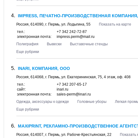
IMPRESS, ПЕЧАТНО-ПРОИЗВОДСТВЕННАЯ КОМПАНИЯ,
Россия,
614090
, г.
Пермь
, ул.
Лодыгина, 55
Показать на карте
тел.:
+7 342 242-72-87
электронная почта:
impress.perm@mail.ru
Полиграфия
Вывески
Выставочные стенды
Еще рубрики
INARI, КОМПАНИЯ, ООО
Россия,
614068
, г.
Пермь
, ул.
Екатерининская, 75
, 4 этаж, оф. 408
тел.:
+7 342 207-65-17
сайт:
inari.ru
электронная почта:
sales-perm@inari.ru
Одежда, аксессуары к одежде
Головные уборы
Легкая пром
Еще рубрики
MAXIPRINT, РЕКЛАМНО-ПРОИЗВОДСТВЕННОЕ АГЕНТС
Россия,
614007
, г.
Пермь
, ул.
Рабоче-Крестьянская, 22
Показать 