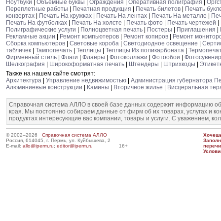
Ноутбуки
|
Объемные буквы
|
Ограждения
|
Оперативная полиграфия
|
Оргс
Переплетные работы
|
Печатная продукция
|
Печать билетов
|
Печать букл
конвертах
|
Печать На кружках
|
Печать На лентах
|
Печать На металле
|
Печ
Печать На футболках
|
Печать На холсте
|
Печать фото
|
Печать чертежей
|
Полиграфические услуги
|
Полноцветная печать
|
Постеры
|
Приглашения
|
Рекламные акции
|
Ремонт компьютеров
|
Ремонт копиров
|
Ремонт монитор
Сборка компьютеров
|
Световые короба
|
Светодиодное освещение
|
Серти
табличек
|
Тампопечать
|
Теплицы
|
Теплицы Из поликарбоната
|
Термопеча
Фирменный стиль
|
Флаги
|
Флаеры
|
Фотоколлажи
|
Фотообои
|
Фотосувени
Шелкография
|
Широкоформатная печать
|
Штендеры
|
Штрихкоды
|
Этикет
Также на нашем сайте смотрят:
Архитектура
|
Управление недвижимостью
|
Администрация губернатора Пе
Алюминиевые конструкции
|
Камины
|
Вторичное жилье
|
Висцеральная тер
Справочная система АЛЛО в своей базе данных содержит информацию об
края. Мы постоянно собираем данные от фирм об их товарах, услугах и к
продуктах интересующие вас компании, товары и услуги. С уважением, ко
© 2002–2026
Справочная система АЛЛО
Хочешь
Россия, 614045, г. Пермь, ул. Куйбышева, 2
Запол
E-mail:
allo@iperm.ru
;
editor@iperm.ru
16+
перечи
Услови