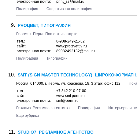
электронная почта:
print_ss@mail.ru
Полиграфия
Оперативная полиграфия
PROЦВЕТ, ТИПОГРАФИЯ
Россия, г.
Пермь
Показать на карте
тел.:
8-908-249-21-32
сайт:
www.protsvet59.ru
электронная почта:
89082492132@mail.ru
Полиграфия
Типографии
SMT (SIGN MASTER TECHNOLOGY), ШИРОКОФОРМАТН
Россия,
614000
, г.
Пермь
, ул.
Краснова, 18
, 3 этаж, офис 112
Пока
тел.:
+7 342 210-97-00
сайт:
www.smt.perm.ru
электронная почта:
smt@perm.ru
Реклама. Рекламное агентство
Полиграфия
Интерьерная пе
Еще рубрики
STUDIO7, РЕКЛАМНОЕ АГЕНТСТВО