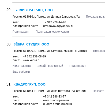
ГУЛЛИВЕР-ПРИНТ, ООО
Россия,
614036
, г.
Пермь
, ул.
Дениса Давыдова, 7а
Показать на к
тел.:
+7 342 226-14-48
электронная почта:
davidova7a@yandex.ru
Полиграфия
Полиграфические услуги
ЗЁБРА, СТУДИЯ, ООО
Россия,
614990
, г.
Пермь
, ул.
Окулова, 75 корп. 8
, 3 этаж
Показать
тел.:
+7 342 239-08-39
сайт:
www.xebra.ru
Издательства
Дизайн рекламный
Полиграфия
Еще рубрики
КВАДРОГРУП, ООО
Россия,
614064
, г.
Пермь
, ул.
Льва Шатрова, 23
, оф. 501
Показать
тел.:
+7 342 286-33-77
сайт:
www.quadroperm.ru
электронная почта:
quadro.group@mail.ru