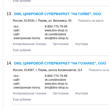
Еще рубрики
DNS, ЦИФРОВОЙ СУПЕРМАРКЕТ "НА ГАЙВЕ", ООО
Россия,
614030
, г.
Пермь
, ул.
Вильямса, 45
Показать на карте
тел.:
8-800-770-79-99
сайт:
www.dns-shop.ru
сайт:
vk.com/dnsstore
электронная почта:
dns@dns-shop.ru
Копировальная техника
Оргтехника
Ноутбуки
Еще рубрики
DNS, ЦИФРОВОЙ СУПЕРМАРКЕТ "НА ГОЗНАКЕ", ООО
Россия,
614087
, г.
Пермь
, шоссе
Космонавтов, 114
Показать на к
тел.:
8-800-770-79-99
сайт:
vk.com/dnsstore
сайт:
www.dns-shop.ru
электронная почта:
dns@dns-shop.ru
Копировальная техника
Оргтехника
Ноутбуки
Еще рубрики