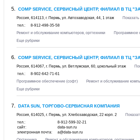
COMP SERVICE, СЕРВИСНЫЙ ЦЕНТР, ФИЛИАЛ В ТЦ "
Россия,
614113
, г.
Пермь
, ул.
Автозаводская, 44
, 1 этаж
Показать 
тел.:
8-912-498-35-58
Ремонт и обслуживание компьютеров, оргтехники
Программное 
Еще рубрики
COMP SERVICE, СЕРВИСНЫЙ ЦЕНТР, ФИЛИАЛ В ТЦ "
Россия,
614067
, г.
Пермь
, ул.
Ветлужская, 60
, цокольный этаж
По
тел.:
8-902-642-71-61
Программное обеспечение (софт)
Ремонт и обслуживание компь
Еще рубрики
DATA SUN, ТОРГОВО-СЕРВИСНАЯ КОМПАНИЯ
Россия,
614025
, г.
Пермь
, ул.
Хлебозаводская, 22 корп. 2
Показат
тел.:
8-912-599-32-21
сайт:
data-sun.ru
электронная почта:
a@data-sun.ru
Оргтехника
Ремонт и обслуживание компьютеров, оргтехники