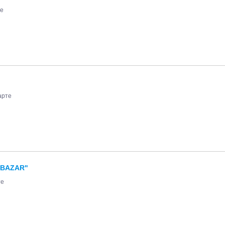
те
арте
"BAZAR"
те