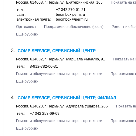
Россия,
614068
, г.
Пермь
, ул.
Екатерининская, 165
Показать на к
тел.:
+7 342 270-01-21
сайт:
boombox.perm.ru
электронная почта:
boombox@perm.ru
Оргтехника
Программное обеспечение (софт)
Ремонт и обс
Еще рубрики
COMP SERVICE, СЕРВИСНЫЙ ЦЕНТР
Россия,
614032
, г.
Пермь
, ул.
Маршала Рыбалко, 91
Показать на 
тел.:
8-912-782-00-31
Ремонт и обслуживание компьютеров, оргтехники
Программное 
Еще рубрики
COMP SERVICE, СЕРВИСНЫЙ ЦЕНТР, ФИЛИАЛ
Россия,
614023
, г.
Пермь
, ул.
Адмирала Ушакова, 28б
Показать н
тел.:
+7 342 253-69-69
Ремонт и обслуживание компьютеров, оргтехники
Программное 
Еще рубрики