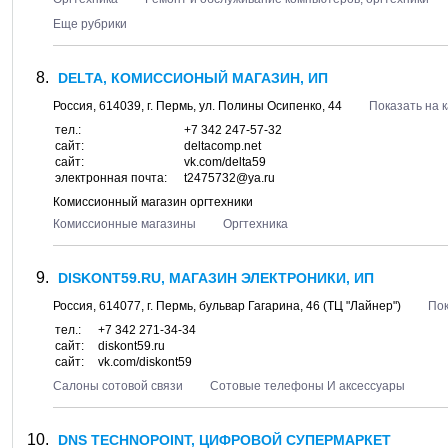
Еще рубрики
DELTA, КОМИССИОНЫЙ МАГАЗИН, ИП
Россия,
614039
, г.
Пермь
, ул.
Полины Осипенко, 44
Показать на 
тел.:
+7 342 247-57-32
сайт:
deltacomp.net
сайт:
vk.com/delta59
электронная почта:
t2475732@ya.ru
Комиссионный магазин оргтехники
Комиссионные магазины
Оргтехника
DISKONT59.RU, МАГАЗИН ЭЛЕКТРОНИКИ, ИП
Россия,
614077
, г.
Пермь
, бульвар
Гагарина, 46
(ТЦ "Лайнер")
Пок
тел.:
+7 342 271-34-34
сайт:
diskont59.ru
сайт:
vk.com/diskont59
Салоны сотовой связи
Сотовые телефоны И аксессуары
DNS TECHNOPOINT, ЦИФРОВОЙ СУПЕРМАРКЕТ