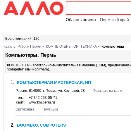
Область поиска:
Пермский край
Всего компаний: 126
Каталог Рубрик Перми
»
КОМПЬЮТЕРЫ. ОРГТЕХНИКА
»
Компьютеры
Компьютеры. Пермь
КОМПЬЮТЕР - электронно-вычислительная машина (ЭВМ), предназначенн
"computer" (вычислитель).
КОМПЬЮТЕРНАЯ МАСТЕРСКАЯ, ИП
Россия,
614060
, г.
Пермь
, ул.
Крупской, 28
Показать на карте
тел.:
+7 342 263-05-71
сайт:
www.km.perm.ru
Оргтехника
Ноутбуки
BOOMBOX COMPUTERS