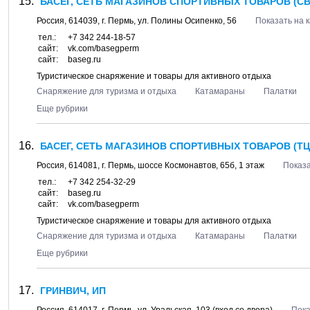
БАСЕГ, СЕТЬ МАГАЗИНОВ СПОРТИВНЫХ ТОВАРОВ (СВ
Россия,
614039
, г.
Пермь
, ул.
Полины Осипенко, 56
Показать на 
тел.:
+7 342 244-18-57
сайт:
vk.com/basegperm
сайт:
baseg.ru
Туристическое снаряжение и товары для активного отдыха
Снаряжение для туризма и отдыха
Катамараны
Палатки
Еще рубрики
БАСЕГ, СЕТЬ МАГАЗИНОВ СПОРТИВНЫХ ТОВАРОВ (ТЦ 
Россия,
614081
, г.
Пермь
, шоссе
Космонавтов, 65б
, 1 этаж
Показа
тел.:
+7 342 254-32-29
сайт:
baseg.ru
сайт:
vk.com/basegperm
Туристическое снаряжение и товары для активного отдыха
Снаряжение для туризма и отдыха
Катамараны
Палатки
Еще рубрики
ГРИНВИЧ, ИП