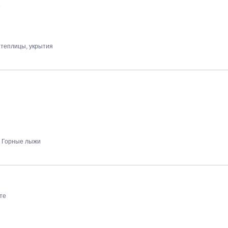
е
 теплицы, укрытия
Горные лыжи
те