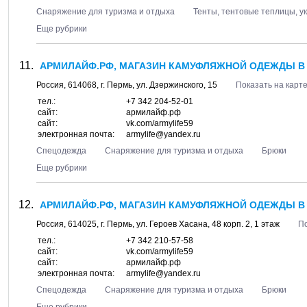
Снаряжение для туризма и отдыха
Тенты, тентовые теплицы, у
Еще рубрики
АРМИЛАЙФ.РФ, МАГАЗИН КАМУФЛЯЖНОЙ ОДЕЖДЫ В 
Россия,
614068
, г.
Пермь
, ул.
Дзержинского, 15
Показать на карт
тел.:
+7 342 204-52-01
сайт:
армилайф.рф
сайт:
vk.com/armylife59
электронная почта:
armylife@yandex.ru
Спецодежда
Снаряжение для туризма и отдыха
Брюки
Еще рубрики
АРМИЛАЙФ.РФ, МАГАЗИН КАМУФЛЯЖНОЙ ОДЕЖДЫ В 
Россия,
614025
, г.
Пермь
, ул.
Героев Хасана, 48 корп. 2
, 1 этаж
По
тел.:
+7 342 210-57-58
сайт:
vk.com/armylife59
сайт:
армилайф.рф
электронная почта:
armylife@yandex.ru
Спецодежда
Снаряжение для туризма и отдыха
Брюки