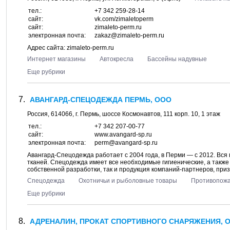
тел.:
+7 342 259-28-14
сайт:
vk.com/zimaletoperm
сайт:
zimaleto-perm.ru
электронная почта:
zakaz@zimaleto-perm.ru
Адрес сайта: zimaleto-perm.ru
Интернет магазины
Автокресла
Бассейны надувные
Еще рубрики
АВАНГАРД-СПЕЦОДЕЖДА ПЕРМЬ, ООО
Россия,
614066
, г.
Пермь
, шоссе
Космонавтов, 111 корп. 10
, 1 этаж
тел.:
+7 342 207-00-77
сайт:
www.avangard-sp.ru
электронная почта:
perm@avangard-sp.ru
Авангард-Спецодежда работает с 2004 года, в Перми — с 2012. Вся
тканей. Спецодежда имеет все необходимые гигиенические, а такж
собственной разработки, так и продукция компаний-партнеров, призн
Спецодежда
Охотничьи и рыболовные товары
Противопожа
Еще рубрики
АДРЕНАЛИН, ПРОКАТ СПОРТИВНОГО СНАРЯЖЕНИЯ, 