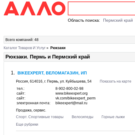
Область поиска:
Пермский край
Всего компаний: 48
Каталог Товаров И Услуг
»
Рюкзаки
Рюкзаки. Пермь и Пермский край
BIKEEXPERT, ВЕЛОМАГАЗИН, ИП
Россия,
614016
, г.
Пермь
, ул.
Куйбышева, 54
Показать на карте
тел.:
8-902-800-02-98
сайт:
www.bikeexpert.org
сайт:
vk.com/bikeexpert_perm
электронная почта:
bikeexpert@mail.ru
Продажа, сервис.
Спорт. Спортивные товары
Велосипеды
Горные лыжи
Еще рубрики