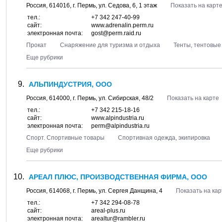
Россия,
614016
, г.
Пермь
, ул.
Седова, 6
, 1 этаж
Показать на карт
тел.:
+7 342 247-40-99
сайт:
www.adrenalin.perm.ru
электронная почта:
gost@perm.raid.ru
Прокат
Снаряжение для туризма и отдыха
Тенты, тентовые
Еще рубрики
АЛЬПИНДУСТРИЯ, ООО
Россия,
614000
, г.
Пермь
, ул.
Сибирская, 48/2
Показать на карте
тел.:
+7 342 215-18-16
сайт:
www.alpindustria.ru
электронная почта:
perm@alpindustria.ru
Спорт. Спортивные товары
Спортивная одежда, экипировка
Еще рубрики
АРЕАЛ ПЛЮС, ПРОИЗВОДСТВЕННАЯ ФИРМА, ООО
Россия,
614068
, г.
Пермь
, ул.
Сергея Данщина, 4
Показать на кар
тел.:
+7 342 294-08-78
сайт:
areal-plus.ru
электронная почта:
arealtur@rambler.ru