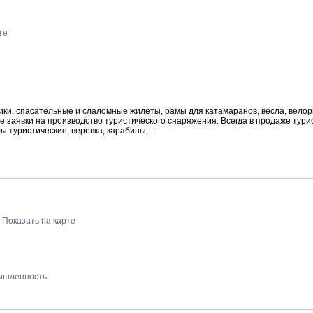
те
ки, спасательные и слаломные жилеты, рамы для катамаранов, весла, велор
заявки на производство туристического снаряжения. Всегда в продаже тури
 туристические, веревка, карабины, ...
Показать на карте
ышленность