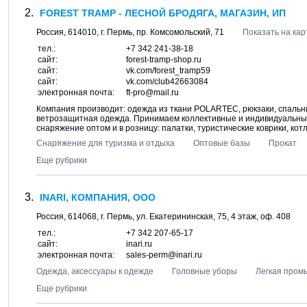
FOREST TRAMP - ЛЕСНОЙ БРОДЯГА, МАГАЗИН, ИП
Россия,
614010
, г.
Пермь
, пр.
Комсомольский, 71
Показать на кар
тел.:
+7 342 241-38-18
сайт:
forest-tramp-shop.ru
сайт:
vk.com/forest_tramp59
сайт:
vk.com/club42663084
электронная почта:
ft-pro@mail.ru
Компания производит: одежда из ткани POLARTEC, рюкзаки, спальни
ветрозащитная одежда. Принимаем коллективные и индивидуальные 
снаряжение оптом и в розницу: палатки, туристические коврики, котлы
Снаряжение для туризма и отдыха
Оптовые базы
Прокат
Еще рубрики
INARI, КОМПАНИЯ, ООО
Россия,
614068
, г.
Пермь
, ул.
Екатерининская, 75
, 4 этаж, оф. 408
тел.:
+7 342 207-65-17
сайт:
inari.ru
электронная почта:
sales-perm@inari.ru
Одежда, аксессуары к одежде
Головные уборы
Легкая пром
Еще рубрики