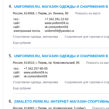
UNIFORM59.RU, МАГАЗИН ОДЕЖДЫ И СНАРЯЖЕНИЯ В
Россия,
614068
, г.
Пермь
, ул.
Ленина, 90
Показать на карте
тел.:
+7 342 291-22-62
сайт:
www.uniform59.ru
сайт:
vk.com/uniform59
электронная почта:
uniform59@yandex.ru
Спортивная одежда, экипировка
Снаряжение для туризма и от
Еще рубрики
UNIFORM59.RU, МАГАЗИН ОДЕЖДЫ И СНАРЯЖЕНИЯ В
Россия,
614010
, г.
Пермь
, пр.
Комсомольский, 85
Показать на кар
тел.:
+7 342 257-80-05
сайт:
www.uniform59.ru
сайт:
vk.com/uniform59
Спортивная одежда, экипировка
Снаряжение для туризма и от
Еще рубрики
ZIMALETO-PERM.RU, ИНТЕРНЕТ-МАГАЗИН СПОРТИВНЫ
Россия,
614083
, г.
Пермь
, ул.
Холмогорская, 5
(офис)
Показать на