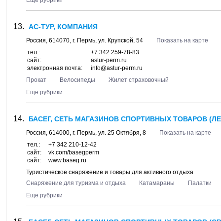
Еще рубрики
АС-ТУР, КОМПАНИЯ
Россия,
614070
, г.
Пермь
, ул.
Крупской, 54
Показать на карте
тел.:
+7 342 259-78-83
сайт:
astur-perm.ru
электронная почта:
info@astur-perm.ru
Прокат
Велосипеды
Жилет страховочный
Еще рубрики
БАСЕГ, СЕТЬ МАГАЗИНОВ СПОРТИВНЫХ ТОВАРОВ (ЛЕ
Россия,
614000
, г.
Пермь
, ул.
25 Октября, 8
Показать на карте
тел.:
+7 342 210-12-42
сайт:
vk.com/basegperm
сайт:
www.baseg.ru
Туристическое снаряжение и товары для активного отдыха
Снаряжение для туризма и отдыха
Катамараны
Палатки
Еще рубрики