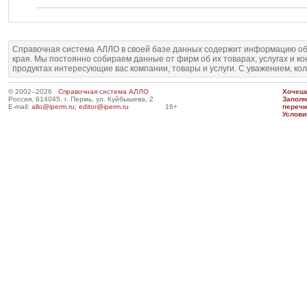
Справочная система АЛЛО в своей базе данных содержит информацию об
края. Мы постоянно собираем данные от фирм об их товарах, услугах и к
продуктах интересующие вас компании, товары и услуги. С уважением, ко
© 2002–2026
Справочная система АЛЛО
Хочешь
Россия, 614045, г. Пермь, ул. Куйбышева, 2
Запол
E-mail:
allo@iperm.ru
;
editor@iperm.ru
16+
перечи
Услови