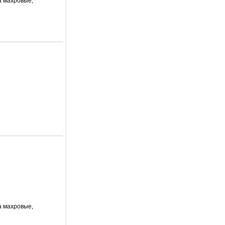
а махровые,
а махровые,