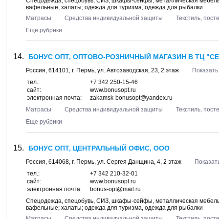
Спецодежда, спецобувь, СИЗ, шкафы-сейфы, металлическая мебель;
вафельные; халаты; одежда для туризма, одежда для рыбалки
Матрасы
Средства индивидуальной защиты
Текстиль, пос
Еще рубрики
БОНУС ОПТ, ОПТОВО-РОЗНИЧНЫЙ МАГАЗИН В ТЦ "СЕ
Россия,
614101
, г.
Пермь
, ул.
Автозаводская, 23
, 2 этаж
Показать
тел.:
+7 342 250-15-46
сайт:
www.bonusopt.ru
электронная почта:
zakamsk-bonusopt@yandex.ru
Матрасы
Средства индивидуальной защиты
Текстиль, пос
Еще рубрики
БОНУС ОПТ, ЦЕНТРАЛЬНЫЙ ОФИС, ООО
Россия,
614068
, г.
Пермь
, ул.
Сергея Данщина, 4
, 2 этаж
Показать
тел.:
+7 342 210-32-01
сайт:
www.bonusopt.ru
электронная почта:
bonus-opt@mail.ru
Спецодежда, спецобувь, СИЗ, шкафы-сейфы, металлическая мебель;
вафельные; халаты; одежда для туризма, одежда для рыбалки
Матрасы
Средства индивидуальной защиты
Текстиль, пос