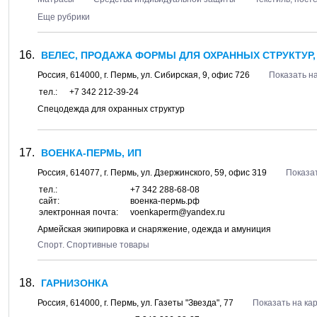
Еще рубрики
ВЕЛЕС, ПРОДАЖА ФОРМЫ ДЛЯ ОХРАННЫХ СТРУКТУР,
Россия,
614000
, г.
Пермь
, ул.
Сибирская, 9
, офис 726
Показать на
тел.:
+7 342 212-39-24
Спецодежда для охранных структур
ВОЕНКА-ПЕРМЬ, ИП
Россия,
614077
, г.
Пермь
, ул.
Дзержинского, 59
, офис 319
Показат
тел.:
+7 342 288-68-08
сайт:
военка-пермь.рф
электронная почта:
voenkaperm@yandex.ru
Армейская экипировка и снаряжение, одежда и амуниция
Спорт. Спортивные товары
ГАРНИЗОНКА
Россия,
614000
, г.
Пермь
, ул.
Газеты "Звезда", 77
Показать на ка