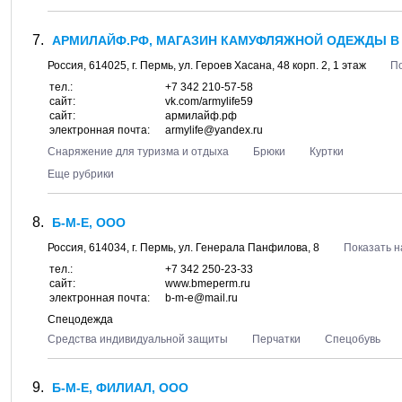
АРМИЛАЙФ.РФ, МАГАЗИН КАМУФЛЯЖНОЙ ОДЕЖДЫ В 
Россия,
614025
, г.
Пермь
, ул.
Героев Хасана, 48 корп. 2
, 1 этаж
По
тел.:
+7 342 210-57-58
сайт:
vk.com/armylife59
сайт:
армилайф.рф
электронная почта:
armylife@yandex.ru
Снаряжение для туризма и отдыха
Брюки
Куртки
Еще рубрики
Б-М-Е, ООО
Россия,
614034
, г.
Пермь
, ул.
Генерала Панфилова, 8
Показать н
тел.:
+7 342 250-23-33
сайт:
www.bmeperm.ru
электронная почта:
b-m-e@mail.ru
Спецодежда
Средства индивидуальной защиты
Перчатки
Спецобувь
Б-М-Е, ФИЛИАЛ, ООО