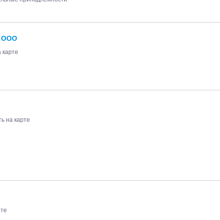
 ООО
 карте
ь на карте
рте