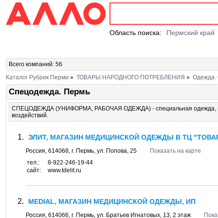
Область поиска:
Пермский край
Всего компаний: 56
Каталог Рубрик Перми
»
ТОВАРЫ НАРОДНОГО ПОТРЕБЛЕНИЯ
»
Одежда. 
Спецодежда. Пермь
СПЕЦОДЕЖДА (УНИФОРМА, РАБОЧАЯ ОДЕЖДА) - специальная одежда, пр
воздействий.
ЭЛИТ, МАГАЗИН МЕДИЦИНСКОЙ ОДЕЖДЫ В ТЦ "ТОВА
Россия,
614068
, г.
Пермь
, ул.
Попова, 25
Показать на карте
тел.:
8-922-246-19-44
сайт:
www.tdelit.ru
MEDIAL, МАГАЗИН МЕДИЦИНСКОЙ ОДЕЖДЫ, ИП
Россия,
614066
, г.
Пермь
, ул.
Братьев Игнатовых, 13
, 2 этаж
Пока