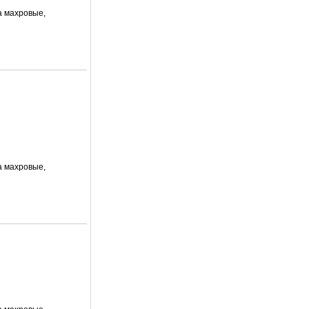
а махровые,
а махровые,