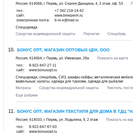
Россия,
614068
, г.
Пермь
, ул.
Сергея Данщина, 4
, 3 этаж, оф. 53
П
тел.:
+7 342 218-14-42
сайт:
www.bmeperm.ru
электронная почта:
b-m-e@mail.ru
Спецодежда
Средства индивидуальной защиты
Перчатки
Спецобувь
БОНУС ОПТ, МАГАЗИН ОПТОВЫХ ЦЕН, ООО
Россия,
614064
, г.
Пермь
, ул.
Ижевская, 29а
Показать на карте
тел.:
8-922-647-27-11
сайт:
www.bonusopt.ru
Спецодежда, спецобувь, СИЗ, шкафы-сейфы, металлическая мебель;
вафельные; халаты; одежда для туризма, одежда для рыбалки
Матрасы
Средства индивидуальной защиты
Текстиль, пос
Еще рубрики
БОНУС ОПТ, МАГАЗИН ТЕКСТИЛЯ ДЛЯ ДОМА В ТДЦ "Н
Россия,
614033
, г.
Пермь
, ул.
Лодыгина, 9
, 2 этаж
Показать на ка
тел.:
8-922-647-67-03
сайт:
www.bonusopt.ru