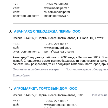
тел.:
+7 342 298-88-46
сайт:
www.medialperm.ru
сайт:
vk.com/medialperm
электронная почта:
medialperm@ya.ru
АВАНГАРД-СПЕЦОДЕЖДА ПЕРМЬ, ООО
Россия,
614066
, г.
Пермь
, шоссе
Космонавтов, 111 корп. 10
, 1 этаж
тел.:
+7 342 207-00-77
сайт:
www.avangard-sp.ru
электронная почта:
perm@avangard-sp.ru
Авангард-Спецодежда работает с 2004 года, в Перми — с 2012. Вся
тканей. Спецодежда имеет все необходимые гигиенические, а такж
собственной разработки, так и продукция компаний-партнеров, призн
Охотничьи и рыболовные товары
Противопожарное оборудова
Еще рубрики
АГРОМАРКЕТ, ТОРГОВЫЙ ДОМ, ООО
Россия,
614065
, г.
Пермь
, шоссе
Космонавтов, 310/5
Показать на
тел.:
+7 342 225-08-07
сайт:
www.agromarket-perm.ru