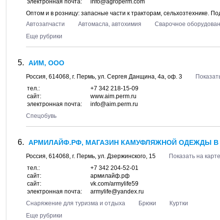
электронная почта:
info@agroperm.com
Оптом и в розницу: запасные части к тракторам, сельхозтехнике. 
Автозапчасти
Автомасла, автохимия
Сварочное оборудован
Еще рубрики
АИМ, ООО
Россия,
614068
, г.
Пермь
, ул.
Сергея Данщина, 4а
, оф. 3
Показать
тел.:
+7 342 218-15-09
сайт:
www.aim.perm.ru
электронная почта:
info@aim.perm.ru
Спецобувь
АРМИЛАЙФ.РФ, МАГАЗИН КАМУФЛЯЖНОЙ ОДЕЖДЫ В 
Россия,
614068
, г.
Пермь
, ул.
Дзержинского, 15
Показать на карт
тел.:
+7 342 204-52-01
сайт:
армилайф.рф
сайт:
vk.com/armylife59
электронная почта:
armylife@yandex.ru
Снаряжение для туризма и отдыха
Брюки
Куртки
Еще рубрики