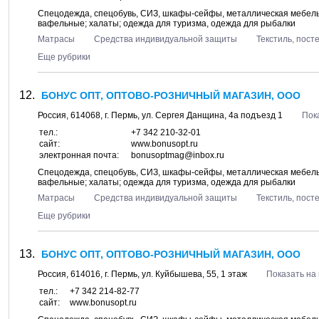
Спецодежда, спецобувь, СИЗ, шкафы-сейфы, металлическая мебель;
вафельные; халаты; одежда для туризма, одежда для рыбалки
Матрасы
Средства индивидуальной защиты
Текстиль, пос
Еще рубрики
БОНУС ОПТ, ОПТОВО-РОЗНИЧНЫЙ МАГАЗИН, ООО
Россия,
614068
, г.
Пермь
, ул.
Сергея Данщина, 4а подъезд 1
Пок
тел.:
+7 342 210-32-01
сайт:
www.bonusopt.ru
электронная почта:
bonusoptmag@inbox.ru
Спецодежда, спецобувь, СИЗ, шкафы-сейфы, металлическая мебель;
вафельные; халаты; одежда для туризма, одежда для рыбалки
Матрасы
Средства индивидуальной защиты
Текстиль, пос
Еще рубрики
БОНУС ОПТ, ОПТОВО-РОЗНИЧНЫЙ МАГАЗИН, ООО
Россия,
614016
, г.
Пермь
, ул.
Куйбышева, 55
, 1 этаж
Показать на
тел.:
+7 342 214-82-77
сайт:
www.bonusopt.ru