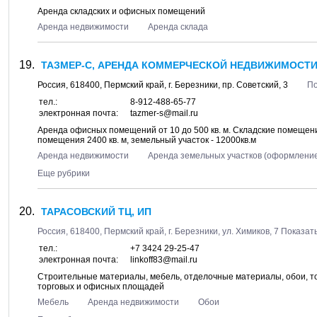
Аренда складских и офисных помещений
Аренда недвижимости
Аренда склада
ТАЗМЕР-С, АРЕНДА КОММЕРЧЕСКОЙ НЕДВИЖИМОСТИ
Россия,
618400
,
Пермский край
, г.
Березники
, пр.
Советский, 3
По
тел.:
8-912-488-65-77
электронная почта:
tazmer-s@mail.ru
Аренда офисных помещений от 10 до 500 кв. м. Складские помещения
помещения 2400 кв. м, земельный участок - 12000кв.м
Аренда недвижимости
Аренда земельных участков (оформлени
Еще рубрики
ТАРАСОВСКИЙ ТЦ, ИП
Россия,
618400
,
Пермский край
, г.
Березники
, ул.
Химиков, 7
Показать
тел.:
+7 3424 29-25-47
электронная почта:
linkoff83@mail.ru
Строительные материалы, мебель, отделочные материалы, обои, то
торговых и офисных площадей
Мебель
Аренда недвижимости
Обои