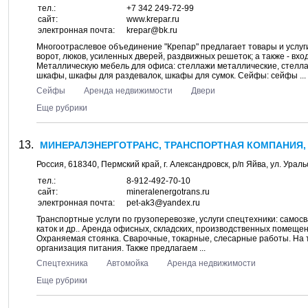
тел.:
+7 342 249-72-99
сайт:
www.krepar.ru
электронная почта:
krepar@bk.ru
Многоотраслевое объединение "Крепар" предлагает товары и услуг
ворот, люков, усиленных дверей, раздвижных решеток; а также - вх
Металлическую мебель для офиса: стеллажи металлические, стелла
шкафы, шкафы для раздевалок, шкафы для сумок. Сейфы: сейфы ...
Сейфы
Аренда недвижимости
Двери
Еще рубрики
МИНЕРАЛЭНЕРГОТРАНС, ТРАНСПОРТНАЯ КОМПАНИЯ,
Россия,
618340
,
Пермский край, г. Александровск
, р/п
Яйва
, ул.
Ураль
тел.:
8-912-492-70-10
сайт:
mineralenergotrans.ru
электронная почта:
pet-ak3@yandex.ru
Транспортные услуги по грузоперевозке, услуги спецтехники: самосв
каток и др.. Аренда офисных, складских, производственных помещен
Охраняемая стоянка. Сварочные, токарные, слесарные работы. На 
организация питания. Также предлагаем ...
Спецтехника
Автомойка
Аренда недвижимости
Еще рубрики