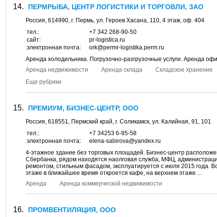
ПЕРМРЫБА, ЦЕНТР ЛОГИСТИКИ И ТОРГОВЛИ, ЗАО
Россия,
614990
, г.
Пермь
, ул.
Героев Хасана, 110
, 4 этаж, оф. 404
тел.:
+7 342 268-90-50
сайт:
pr-logistica.ru
электронная почта:
ork@permr-logistika.perm.ru
Аренда холодильника. Погрузочно-разгрузочные услуги. Аренда оф
Аренда недвижимости
Аренда склада
Складское хранение
Еще рубрики
ПРЕМИУМ, БИЗНЕС-ЦЕНТР, ООО
Россия,
618551
,
Пермский край
, г.
Соликамск
, ул.
Калийная, 91
, 101
тел.:
+7 34253 6-95-58
электронная почта:
elena-sabirova@yandex.ru
4-этажное здание без торговых площадей. Бизнес-центр расположе
Сбербанка, рядом находятся наолговая служба, МФЦ, администраци
ремонтом, стильным фасадом, эксплуатируется с июля 2015 года. 
этаже в ближайшее время откроется кафе, на верхнем этаже ...
Аренда
Аренда коммерческой недвижимости
ПРОМВЕНТИЛЯЦИЯ, ООО