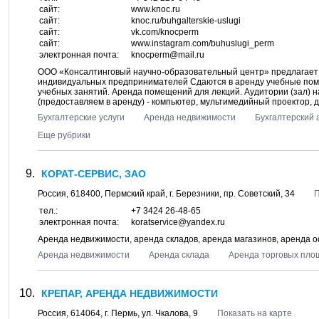
сайт:
www.knoc.ru
сайт:
knoc.ru/buhgalterskie-uslugi
сайт:
vk.com/knocperm
сайт:
www.instagram.com/buhuslugi_perm
электронная почта:
knocperm@mail.ru
ООО «Консалтинговый научно-образовательный центр» предлагает А
индивидуальных предпринимателей Сдаются в аренду учебные пом
учебных занятий. Аренда помещений для лекций. Аудитории (зал) н
(предоставляем в аренду) - компьютер, мультимедийный проектор, дос
Бухгалтерские услуги
Аренда недвижимости
Бухгалтерский 
Еще рубрики
КОРАТ-СЕРВИС, ЗАО
Россия,
618400
,
Пермский край
, г.
Березники
, пр.
Советский, 34
П
тел.:
+7 3424 26-48-65
электронная почта:
koratservice@yandex.ru
Аренда недвижимости, аренда складов, аренда магазинов, аренда 
Аренда недвижимости
Аренда склада
Аренда торговых пло
КРЕПАР, АРЕНДА НЕДВИЖИМОСТИ
Россия,
614064
, г.
Пермь
, ул.
Чкалова, 9
Показать на карте