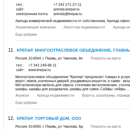
тел.:
+7 342 271-27-11
сайт:
arenda.krepar.ru
электронная почта:
arenda@krepar.ru
Аренда коммерческой недвижимости от собственника. Аренда офисо
Управляющие компании
Агентства недвижимости
Аренда н
Еще рубрики
КРЕПАР, МНОГООТРАСЛЕВОЕ ОБЪЕДИНЕНИЕ, ГЛАВН
Россия,
614064
, г.
Пермь
, ул.
Чкалова, 9е
Показать на карте
тел.:
+7 342 249-86-11
сайт:
www.krepar.ru
Многоотраслевое объединение "Крепар" предлагает товары и услуг
ворот, люков, усиленных дверей, раздвижных решеток; а также - вх
Металлическую мебель для офиса: стеллажи металлические, стелла
шкафы, шкафы для раздевалок, шкафы для сумок. Сейфы: сейфы ...
Жалюзи
Аренда недвижимости
Ворота, шлагбаумы, огражд
Еще рубрики
КРЕПАР, ТОРГОВЫЙ ДОМ, ООО
Россия,
614000
, г.
Пермь
, ул.
Чкалова, 9д
Показать на карте