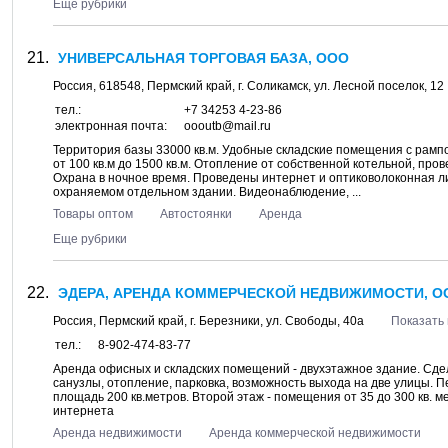
Еще рубрики
УНИВЕРСАЛЬНАЯ ТОРГОВАЯ БАЗА, ООО
Россия,
618548
,
Пермский край
, г.
Соликамск
, ул.
Лесной поселок, 12
тел.:
+7 34253 4-23-86
электронная почта:
oooutb@mail.ru
Территория базы 33000 кв.м. Удобные складские помещения с рампо
от 100 кв.м до 1500 кв.м. Отопление от собственной котельной, про
Охрана в ночное время. Проведены интернет и оптиковолоконная 
охраняемом отдельном здании. Видеонаблюдение, ...
Товары оптом
Автостоянки
Аренда
Еще рубрики
ЭДЕРА, АРЕНДА КОММЕРЧЕСКОЙ НЕДВИЖИМОСТИ, О
Россия,
Пермский край
, г.
Березники
, ул.
Свободы, 40а
Показать 
тел.:
8-902-474-83-77
Аренда офисных и складских помещений - двухэтажное здание. Сд
санузлы, отопление, парковка, возможность выхода на две улицы. П
площадь 200 кв.метров. Второй этаж - помещения от 35 до 300 кв.
интернета
Аренда недвижимости
Аренда коммерческой недвижимости