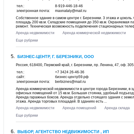
тел.:
8-919-446-18-46
электронная почта:
maxnataly@mail.ru
Собственное здание в самом центре г. Березники. 3 этажа и цоколь.
площадь 200 кв.м. Складские помещения до 350 кв.м. Охраняемая 
ремонт. Техническая возможность подключения стационарных телеф
Аренда недвижимости
Аренда коммерческой недвижимости
Еще рубрики
БИЗНЕС-ЦЕНТР, Г. БЕРЕЗНИКИ, ООО
Россия,
618400
,
Пермский край
, г.
Березники
, пр.
Ленина, 47
, оф. 30
тел.:
+7 3424 26-46-36
сайт:
бизнес-центр59.рф
электронная почта:
berbiznes@mail.ru
Аренда коммерческой недвижимости в центре города Березники, в зд
офисных помещений от 15 кв.м. Большая стоянка, удобный подъезд
Аренда гаражных боксов. Аренда отдельно стоящего здания с земел
этажа. Аренда торговых площадей. В зданиях есть ...
Аренда недвижимости
Аренда помещений
Аренда склада
Еще рубрики
ВЫБОР, АГЕНТСТВО НЕДВИЖИМОСТИ , ИП