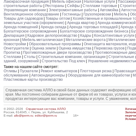
Лакокрасочная продукция
|
Мебель офисная
|
Налоговые услуги
|
Пассажирс
строительные работы
|
Рестораны
|
Сейфы
|
Стеллажи торговые
|
Строите
Управляющие компании
|
Электромонтажные работы
|
Автомойка
|
Автосто
Вентиляционное оборудование
|
Гостиницы
|
Грузоперевозки
|
Мебель
|
Об
Товары для садоводов
|
Товары оптом
|
Хозяйственные и промышленные т
земельных участков (оформление)
|
Аренда квартир
|
Аренда коммерческой
Аренда помещений
|
Аренда склада
|
Аренда торговых площадей
|
Аренда 
Бухгалтерское сопровождение
|
Бухгалтерское сопровождение бизнеса
|
Бу
Декларация
|
Кадровое делопроизводство
|
Кадры
|
Консалтинговые услуги
кухонная
|
Мебель металлическая
|
Металлические ворота
|
Металлические
Новостройки
|
Образовательные программы
|
Огнезащита материалов, изд
Огнетушители
|
Оценка земли
|
Оценка имущества
|
Перевозка грузов
|
Подв
Пропитка
|
Противопожарные двери производство
|
Противопожарные двер
Стеллажи
|
Столы
|
Строительные компании, организации
|
Строительные 
зданий, сооружений
|
Строительство Под ключ
|
Управление недвижимост
Также на нашем сайте смотрят:
Отливы
|
Пускатели
|
Ремонт компьютеров
|
Плоттерная резка
|
Правозащит
обслуживание
|
Автокондиционеры
|
Оборудование для камнеобработки
|
М
Пластиковые карты производство
Справочная система АЛЛО в своей базе данных содержит информацию об
края. Мы постоянно собираем данные от фирм об их товарах, услугах и к
продуктах интересующие вас компании, товары и услуги. С уважением, ко
© 2002–2026
Справочная система АЛЛО
Хочешь
Россия, 614045, г. Пермь, ул. Куйбышева, 2
Запол
E-mail:
allo@iperm.ru
;
editor@iperm.ru
16+
перечи
Услови