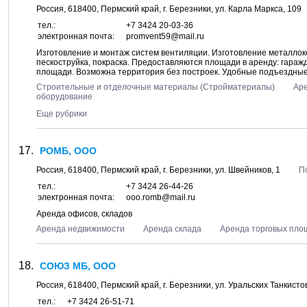
Россия,
618400
,
Пермский край
, г.
Березники
, ул.
Карла Маркса, 109
тел.:
+7 3424 20-03-36
электронная почта:
promvent59@mail.ru
Изготовление и монтаж систем вентиляции. Изготовление металлок
пескоструйка, покраска. Предоставляются площади в аренду: гара
площади. Возможна территория без построек. Удобные подъездные
Строительные и отделочные материалы (Стройматериалы)
Ар
оборудование
Еще рубрики
РОМБ, ООО
Россия,
618400
,
Пермский край
, г.
Березники
, ул.
Швейников, 1
П
тел.:
+7 3424 26-44-26
электронная почта:
ooo.romb@mail.ru
Аренда офисов, складов
Аренда недвижимости
Аренда склада
Аренда торговых пло
СОЮЗ МБ, ООО
Россия,
618400
,
Пермский край
, г.
Березники
, ул.
Уральских Танкистов
тел.:
+7 3424 26-51-71