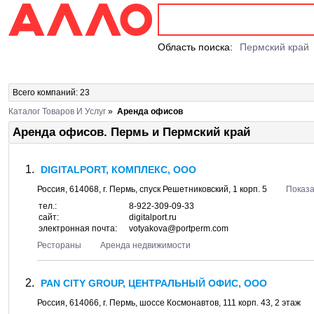
Область поиска:
Пермский край
Всего компаний: 23
Каталог Товаров И Услуг
»
Аренда офисов
Аренда офисов. Пермь и Пермский край
DIGITALPORT, КОМПЛЕКС, ООО
Россия,
614068
, г.
Пермь
, спуск
Решетниковский, 1 корп. 5
Показа
тел.:
8-922-309-09-33
сайт:
digitalport.ru
электронная почта:
votyakova@portperm.com
Рестораны
Аренда недвижимости
PAN CITY GROUP, ЦЕНТРАЛЬНЫЙ ОФИС, ООО
Россия,
614066
, г.
Пермь
, шоссе
Космонавтов, 111 корп. 43
, 2 этаж