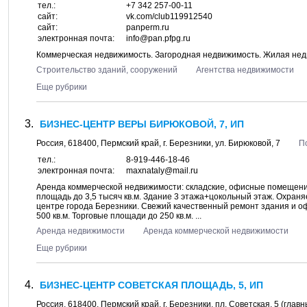
тел.:
+7 342 257-00-11
сайт:
vk.com/club119912540
сайт:
panperm.ru
электронная почта:
info@pan.pfpg.ru
Коммерческая недвижимость. Загородная недвижимость. Жилая не
Строительство зданий, сооружений
Агентства недвижимости
Еще рубрики
БИЗНЕС-ЦЕНТР ВЕРЫ БИРЮКОВОЙ, 7, ИП
Россия,
618400
,
Пермский край
, г.
Березники
, ул.
Бирюковой, 7
П
тел.:
8-919-446-18-46
электронная почта:
maxnataly@mail.ru
Аренда коммерческой недвижимости: складские, офисные помещени
площадь до 3,5 тысяч кв.м. Здание 3 этажа+цокольный этаж. Охран
центре города Березники. Свежий качественный ремонт здания и офи
500 кв.м. Торговые площади до 250 кв.м. ...
Аренда недвижимости
Аренда коммерческой недвижимости
Еще рубрики
БИЗНЕС-ЦЕНТР СОВЕТСКАЯ ПЛОЩАДЬ, 5, ИП
Россия,
618400
,
Пермский край
, г.
Березники
, пл.
Советская, 5
(главн