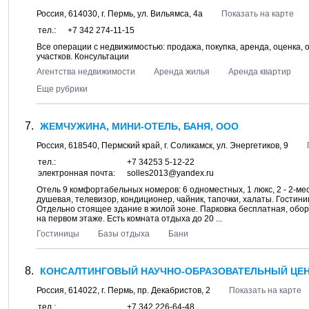
Россия,
614030
, г.
Пермь
, ул.
Вильямса, 4а
Показать на карте
тел.:
+7 342 274-11-15
Все операции с недвижимостью: продажа, покупка, аренда, оценка, 
участков. Консультации
Агентства недвижимости
Аренда жилья
Аренда квартир
Еще рубрики
ЖЕМЧУЖИНА, МИНИ-ОТЕЛЬ, БАНЯ, ООО
Россия,
618540
,
Пермский край
, г.
Соликамск
, ул.
Энергетиков, 9
тел.:
+7 34253 5-12-22
электронная почта:
solles2013@yandex.ru
Отель 9 комфортабельных номеров: 6 одноместных, 1 люкс, 2 - 2-ме
душевая, телевизор, кондиционер, чайник, тапочки, халаты. Гостин
Отдельно стоящее здание в жилой зоне. Парковка бесплатная, обо
на первом этаже. Есть комната отдыха до 20 ...
Гостиницы
Базы отдыха
Бани
КОНСАЛТИНГОВЫЙ НАУЧНО-ОБРАЗОВАТЕЛЬНЫЙ ЦЕНТ
Россия,
614022
, г.
Пермь
, пр.
Декабристов, 2
Показать на карте
тел.:
+7 342 226-64-48