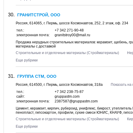
ГРАНИТСТРОЙ, ООО
Россия,
614065
, г.
Пермь
, шоссе
Космонавтов, 252
, 2 этаж, оф. 234
тел.:
+7 342 271-90-48
электронная почта:
granitstroy00@mail.ru
Продажа нерудных строительных материалов: керамзит, щебень, грави
материалы с доставкой
Строительные и отделочные материалы (Стройматериалы)
Не
Еще рубрики
ГРУППА СТМ, ООО
Россия,
614500
, г.
Пермь
, шоссе
Космонавтов, 318а
Показать на 
тел.:
+7 342 238-75-87
сайт:
gruppastm.com
электронная почта:
2387587@gruppastm.com
Цемент, керамзит, кирпич, рубероид, унифлекс, бикрост, утеплител
пенопласт, гипсокартон, профили, сухие смеси ЮНИС, КНАУФ, гипс
Строительные и отделочные материалы (Стройматериалы)
Ки
Еще рубрики