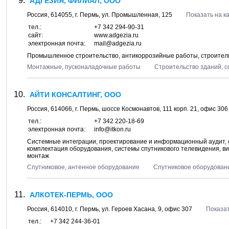
АДГЕЗИЯ, ФИЛИАЛ, ООО
Россия,
614055
, г.
Пермь
, ул.
Промышленная, 125
Показать на к
тел.:
+7 342 294-90-31
сайт:
www.adgezia.ru
электронная почта:
mail@adgezia.ru
Промышленное строительство, антикоррозийные работы, строите
Монтажные, пусконаладочные работы
Строительство зданий, 
АЙТИ КОНСАЛТИНГ, ООО
Россия,
614066
, г.
Пермь
, шоссе
Космонавтов, 111 корп. 21
, офис 30
тел.:
+7 342 220-18-69
электронная почта:
info@itkon.ru
Системные интеграции, проектирование и информационный аудит, 
комплектация оборудования, системы спутникового телевидения, в
монтаж
Спутниковое, антенное оборудование
Спутниковое оборудован
АЛКОТЕК-ПЕРМЬ, ООО
Россия,
614010
, г.
Пермь
, ул.
Героев Хасана, 9
, офис 307
Показат
тел.:
+7 342 244-36-01