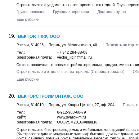
Строительство фундаментов, стен, кровель, коттеджей. Грузоперево
Грузоперевозки
Грузовые перевозки
Доставка грузов
Еще рубрики
ВЕКТОР, ПКФ, ООО
Россия,
614026
, г.
Пермь
, ул.
Менжинского, 40
Показать на карте
тел.:
+7 342 284-38-08
электронная почта:
vector_lipin@mail.ru
Оптово-розничная торговля стройматериалами, продуктами питания
Строительные и отделочные материалы (Стройматериалы)
Об
Еще рубрики
ВЕКТОРСТРОЙМОНТАЖ, ООО
Россия,
614010
, г.
Пермь
, ул.
Клары Цеткин, 27
, оф. 204
Показать
тел.:
8-912-980-68-79
сайт:
www.svarok-m.ru
электронная почта:
OOOVSM2016@mail.ru
Строительство быстровозводимых и мобильных конструкций на осно
(быстровозводимые модульные здания): бытовки, дачные домики, мо
бруса, сайдинг), дома из бруса, павильоны, беседки, теплицы. Про