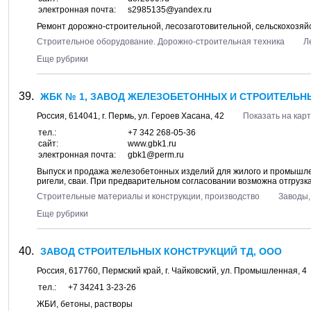
электронная почта:
s2985135@yandex.ru
Ремонт дорожно-строительной, лесозаготовительной, сельскохозяй
Строительное оборудование. Дорожно-строительная техника
Л
Еще рубрики
ЖБК № 1, ЗАВОД ЖЕЛЕЗОБЕТОННЫХ И СТРОИТЕЛЬН
Россия,
614041
, г.
Пермь
, ул.
Героев Хасана, 42
Показать на кар
тел.:
+7 342 268-05-36
сайт:
www.gbk1.ru
электронная почта:
gbk1@perm.ru
Выпуск и продажа железобетонных изделий для жилого и промышле
ригели, сваи. При предварительном согласовании возможна отгрузка
Строительные материалы и конструкции, производство
Заводы,
Еще рубрики
ЗАВОД СТРОИТЕЛЬНЫХ КОНСТРУКЦИЙ ТД, ООО
Россия,
617760
,
Пермский край
, г.
Чайковский
, ул.
Промышленная, 4
тел.:
+7 34241 3-23-26
ЖБИ, бетоны, растворы