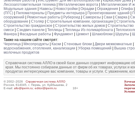
Земляные работы
|
Инструмент Для металлообработки
|
Каркасные дома
|
Лесозаготовительная техника
|
Металлические ворота
|
Металлические И ж
Модульные здания
|
Навесы
|
Новостройки
|
Оградки
|
Ограждения
|
Олифа
(ПГС)
|
Пиломатериалы
|
Предметы интерьера
|
Проектирование зданий
|
П
сооружений
|
Ремонтные работы
|
Рубероид
|
Саморезы
|
Сваи
|
Сварка
|
Св
оборудование
|
Столяр
|
Строительные компании, организации
|
Строитель
Строительство гражданское
|
Строительство жилых домов
|
Строительство 
смеси
|
Сэндвич панели
|
Теплицы
|
Теплицы Из поликарбоната
|
Теплоизол
Фанера
|
Фасадные работы
|
Фундамент
|
Цемент
|
Шлакоблоки
|
Шурупы
|
Щ
Также на нашем сайте смотрят:
Черепица
|
Мясопродукты
|
Каски
|
Стеновые блоки
|
Двери межкомнатные
|
водоснабжения, отопления, канализации
|
Уборка помещений
|
Вышка стро
молочных продуктов
Справочная система АЛЛО в своей базе данных содержит информацию об
края. Мы постоянно собираем данные от фирм об их товарах, услугах и к
продуктах интересующие вас компании, товары и услуги. С уважением, ко
© 2002–2026
Справочная система АЛЛО
Хочешь
Россия, 614045, г. Пермь, ул. Куйбышева, 2
Запол
E-mail:
allo@iperm.ru
;
editor@iperm.ru
16+
перечи
Услови