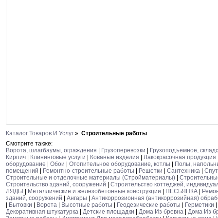
Каталог Товаров И Услуг
»
Строительные работы
Смотрите также:
Ворота, шлагбаумы, ограждения
|
Грузоперевозки
|
Грузоподъемное, склад
Кирпич
|
Клининговые услуги
|
Кованые изделия
|
Лакокрасочная продукция
оборудование
|
Обои
|
Отопительное оборудование, котлы
|
Полы, напольн
помещений
|
Ремонтно-строительные работы
|
Решетки
|
Сантехника
|
Спут
Строительные и отделочные материалы (Стройматериалы)
|
Строительны
Строительство зданий, сооружений
|
Строительство коттеджей, индивидуа
ЛЯДЫ
|
Металлические и железобетонные конструкции
|
ПЕСЬЯНКА
|
Ремо
зданий, сооружений
|
Ангары
|
Антикоррозионная (антикоррозийная) обраб
|
Бытовки
|
Ворота
|
Высотные работы
|
Геодезические работы
|
Герметики
Декоративная штукатурка
|
Детские площадки
|
Дома Из бревна
|
Дома Из б