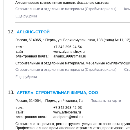
Алюминиевые композитные панели, фасадные системы
Строительные и отделочные материалы (Стройматериалы)
Ко
Еще рубрики
АЛЬЯНС-СТРОЙ
Россия,
614065
, г.
Пермь
, ул.
Верхнемуллинская, 138
(склад № 11, 12
тел.:
+7 342 296-24-54
сайт:
www.alyans-stroy.ru
электронная почта:
alyans1999@mail.ru
Строительные и отделочные материалы. Мебельные комплектующ
Строительные и отделочные материалы (Стройматериалы)
Ст
Еще рубрики
АРТЕЛЬ, СТРОИТЕЛЬНАЯ ФИРМА, ООО
Россия,
614064
, г.
Пермь
, ул.
Чкалова, 7а
Показать на карте
тел.:
+7 342 268-42-93
сайт:
www.artelperm.ru
электронная почта:
artelperm@mail.ru
Строительство, ремонт, реконструкция, услуги автотранспорта груз
Профессиональное промышленное строительство, проектирование 