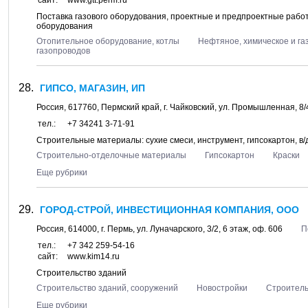
сайт:
www.gtt.perm.ru
Поставка газового оборудования, проектные и предпроектные рабо
оборудования
Отопительное оборудование, котлы
Нефтяное, химическое и га
газопроводов
ГИПСО, МАГАЗИН, ИП
Россия,
617760
,
Пермский край
, г.
Чайковский
, ул.
Промышленная, 8/
тел.:
+7 34241 3-71-91
Строительные материалы: сухие смеси, инструмент, гипсокартон, в/д
Строительно-отделочные материалы
Гипсокартон
Краски
Еще рубрики
ГОРОД-СТРОЙ, ИНВЕСТИЦИОННАЯ КОМПАНИЯ, ООО
Россия,
614000
, г.
Пермь
, ул.
Луначарского, 3/2
, 6 этаж, оф. 606
П
тел.:
+7 342 259-54-16
сайт:
www.kim14.ru
Строительство зданий
Строительство зданий, сооружений
Новостройки
Строитель
Еще рубрики