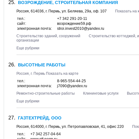
ВОЗРОЖДЕНИЕ, СТРОИТЕЛЬНАЯ КОМПАНИЯ
Россия,
614036
, г.
Пермь
, ул.
Беляева, 29а
, оф. 107
Показать на 
тел.:
+7 342 291-20-11
сайт:
возрождение59.рф
электронная почта:
stroi.invest2010@yandex.ru
Строительство зданий, сооружений
Строительство коттеджей, 
организации
Еще рубрики
ВЫСОТНЫЕ РАБОТЫ
Россия, г.
Пермь
Показать на карте
тел.:
8-965-554-44-25
электронная почта:
j7090@yandex.ru
Ремонтно-строительные работы
Клининговые услуги
Высот
Еще рубрики
ГАЗТЕХТРЕЙД, ООО
Россия,
614000
, г.
Пермь
, ул.
Петропавловская, 41
, офис 220
Пок
тел.:
+7 342 257-04-64