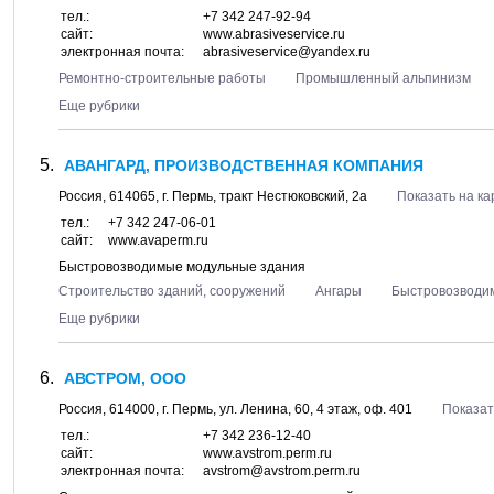
тел.:
+7 342 247-92-94
сайт:
www.abrasiveservice.ru
электронная почта:
abrasiveservice@yandex.ru
Ремонтно-строительные работы
Промышленный альпинизм
Еще рубрики
АВАНГАРД, ПРОИЗВОДСТВЕННАЯ КОМПАНИЯ
Россия,
614065
, г.
Пермь
, тракт
Нестюковский, 2а
Показать на ка
тел.:
+7 342 247-06-01
сайт:
www.avaperm.ru
Быстровозводимые модульные здания
Строительство зданий, сооружений
Ангары
Быстровозводи
Еще рубрики
АВСТРОМ, ООО
Россия,
614000
, г.
Пермь
, ул.
Ленина, 60
, 4 этаж, оф. 401
Показат
тел.:
+7 342 236-12-40
сайт:
www.avstrom.perm.ru
электронная почта:
avstrom@avstrom.perm.ru