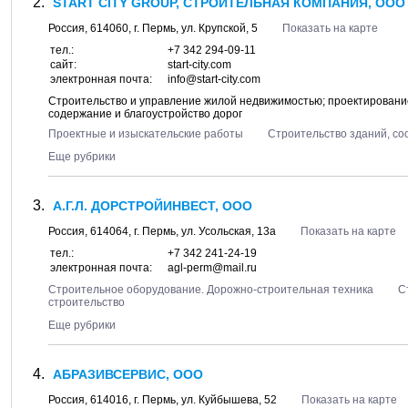
START CITY GROUP, СТРОИТЕЛЬНАЯ КОМПАНИЯ, ООО
Россия,
614060
, г.
Пермь
, ул.
Крупской, 5
Показать на карте
тел.:
+7 342 294-09-11
сайт:
start-city.com
электронная почта:
info@start-city.com
Строительство и управление жилой недвижимостью; проектирование,
содержание и благоустройство дорог
Проектные и изыскательские работы
Строительство зданий, с
Еще рубрики
А.Г.Л. ДОРСТРОЙИНВЕСТ, ООО
Россия,
614064
, г.
Пермь
, ул.
Усольская, 13а
Показать на карте
тел.:
+7 342 241-24-19
электронная почта:
agl-perm@mail.ru
Строительное оборудование. Дорожно-строительная техника
С
строительство
Еще рубрики
АБРАЗИВСЕРВИС, ООО
Россия,
614016
, г.
Пермь
, ул.
Куйбышева, 52
Показать на карте