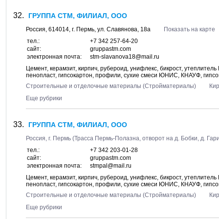
ГРУППА СТМ, ФИЛИАЛ, ООО
Россия,
614014
, г.
Пермь
, ул.
Славянова, 18а
Показать на карте
тел.:
+7 342 257-64-20
сайт:
gruppastm.com
электронная почта:
stm-slavanova18@mail.ru
Цемент, керамзит, кирпич, рубероид, унифлекс, бикрост, утеплител
пенопласт, гипсокартон, профили, сухие смеси ЮНИС, КНАУФ, гипс
Строительные и отделочные материалы (Стройматериалы)
Ки
Еще рубрики
ГРУППА СТМ, ФИЛИАЛ, ООО
Россия, г.
Пермь
(Трасса Пермь-Полазна, отворот на д. Бобки, д. Гар
тел.:
+7 342 203-01-28
сайт:
gruppastm.com
электронная почта:
stmpal@mail.ru
Цемент, керамзит, кирпич, рубероид, унифлекс, бикрост, утеплител
пенопласт, гипсокартон, профили, сухие смеси ЮНИС, КНАУФ, гипс
Строительные и отделочные материалы (Стройматериалы)
Ки
Еще рубрики