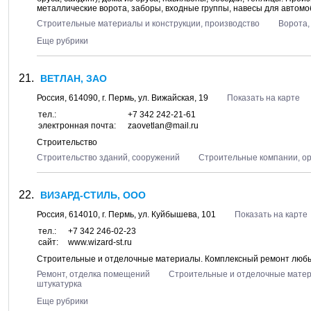
металлические ворота, заборы, входные группы, навесы для автомоби
Строительные материалы и конструкции, производство
Ворота,
Еще рубрики
ВЕТЛАН, ЗАО
Россия,
614090
, г.
Пермь
, ул.
Вижайская, 19
Показать на карте
тел.:
+7 342 242-21-61
электронная почта:
zaovetlan@mail.ru
Строительство
Строительство зданий, сооружений
Строительные компании, о
ВИЗАРД-СТИЛЬ, ООО
Россия,
614010
, г.
Пермь
, ул.
Куйбышева, 101
Показать на карте
тел.:
+7 342 246-02-23
сайт:
www.wizard-st.ru
Строительные и отделочные материалы. Комплексный ремонт любы
Ремонт, отделка помещений
Строительные и отделочные мате
штукатурка
Еще рубрики