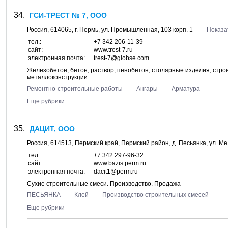
ГСИ-ТРЕСТ № 7, ООО
Россия,
614065
, г.
Пермь
, ул.
Промышленная, 103 корп. 1
Показа
тел.:
+7 342 206-11-39
сайт:
www.trest-7.ru
электронная почта:
trest-7@globse.com
Железобетон, бетон, раствор, пенобетон, столярные изделия, стр
металлоконструкции
Ремонтно-строительные работы
Ангары
Арматура
Еще рубрики
ДАЦИТ, ООО
Россия,
614513
,
Пермский край, Пермский район
, д.
Песьянка
, ул.
Ме
тел.:
+7 342 297-96-32
сайт:
www.bazis.perm.ru
электронная почта:
dacit1@perm.ru
Сухие строительные смеси. Производство. Продажа
ПЕСЬЯНКА
Клей
Производство строительных смесей
Еще рубрики