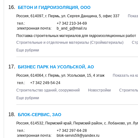
БЕТОН И ГИДРОИЗОЛЯЦИЯ, ООО
Россия,
614097
, г.
Пермь
, ул.
Сергея Данщина, 5
, офис 337
Показ
тел.:
+7 342 210-34-69
электронная почта:
b_and_g@mail.ru
Поставка строительных материалов для гидроизоляционных работ
Строительные и отделочные материалы (Стройматериалы)
Ст
Еще рубрики
БИЗНЕС ПАРК НА УСОЛЬСКОЙ, АО
Россия,
614064
, г.
Пермь
, ул.
Усольская, 15
, 4 этаж
Показать на к
тел.:
+7 342 249-54-24
Строительство зданий, сооружений
Новостройки
Строитель
Еще рубрики
БЛОК-СЕРВИС, ЗАО
Россия,
614532
,
Пермский край, Пермский район
, с.
Лобаново
, ул.
Лу
тел.:
+7 342 297-64-28
электронная почта:
blok-servis59@yandex.ru