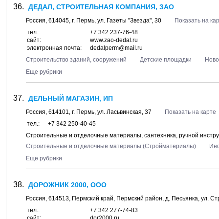
ДЕДАЛ, СТРОИТЕЛЬНАЯ КОМПАНИЯ, ЗАО
Россия,
614045
, г.
Пермь
, ул.
Газеты "Звезда", 30
Показать на ка
тел.:
+7 342 237-76-48
сайт:
www.zao-dedal.ru
электронная почта:
dedalperm@mail.ru
Строительство зданий, сооружений
Детские площадки
Ново
Еще рубрики
ДЕЛЬНЫЙ МАГАЗИН, ИП
Россия,
614101
, г.
Пермь
, ул.
Ласьвинская, 37
Показать на карте
тел.:
+7 342 250-40-45
Строительные и отделочные материалы, сантехника, ручной инстр
Строительные и отделочные материалы (Стройматериалы)
Ин
Еще рубрики
ДОРОЖНИК 2000, ООО
Россия,
614513
,
Пермский край, Пермский район
, д.
Песьянка
, ул.
Ст
тел.:
+7 342 277-74-83
сайт:
dor2000.ru