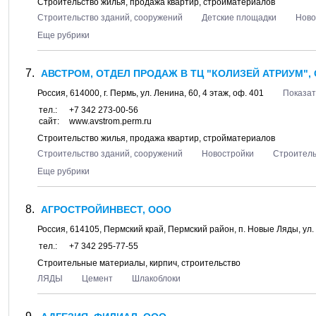
Строительство жилья, продажа квартир, стройматериалов
Строительство зданий, сооружений
Детские площадки
Ново
Еще рубрики
АВСТРОМ, ОТДЕЛ ПРОДАЖ В ТЦ "КОЛИЗЕЙ АТРИУМ",
Россия,
614000
, г.
Пермь
, ул.
Ленина, 60
, 4 этаж, оф. 401
Показат
тел.:
+7 342 273-00-56
сайт:
www.avstrom.perm.ru
Строительство жилья, продажа квартир, стройматериалов
Строительство зданий, сооружений
Новостройки
Строитель
Еще рубрики
АГРОСТРОЙИНВЕСТ, ООО
Россия,
614105
,
Пермский край, Пермский район
, п.
Новые Ляды
, ул.
тел.:
+7 342 295-77-55
Строительные материалы, кирпич, строительство
ЛЯДЫ
Цемент
Шлакоблоки