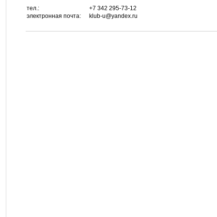
тел.:
+7 342 295-73-12
электронная почта:
klub-u@yandex.ru