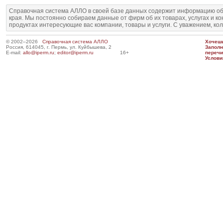
Справочная система АЛЛО в своей базе данных содержит информацию об
края. Мы постоянно собираем данные от фирм об их товарах, услугах и к
продуктах интересующие вас компании, товары и услуги. С уважением, ко
© 2002–2026
Справочная система АЛЛО
Хочешь
Россия, 614045, г. Пермь, ул. Куйбышева, 2
Запол
E-mail:
allo@iperm.ru
;
editor@iperm.ru
16+
перечи
Услови