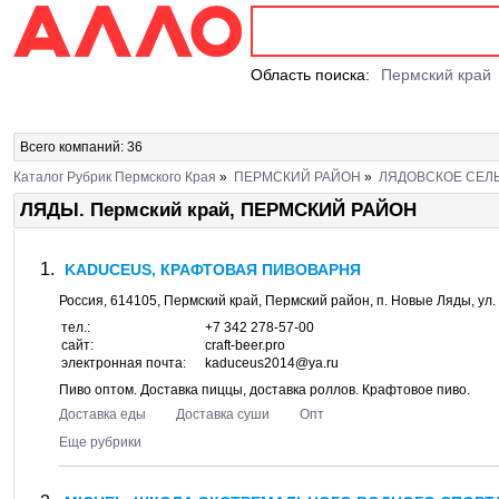
Область поиска:
Пермский край
Всего компаний: 36
Каталог Рубрик Пермского Края
»
ПЕРМСКИЙ РАЙОН
»
ЛЯДОВСКОЕ СЕЛ
ЛЯДЫ. Пермский край, ПЕРМСКИЙ РАЙОН
KADUCEUS, КРАФТОВАЯ ПИВОВАРНЯ
Россия,
614105
,
Пермский край, Пермский район
, п.
Новые Ляды
, ул.
тел.:
+7 342 278-57-00
сайт:
craft-beer.pro
электронная почта:
kaduceus2014@ya.ru
Пиво оптом. Доставка пиццы, доставка роллов. Крафтовое пиво.
Доставка еды
Доставка суши
Опт
Еще рубрики