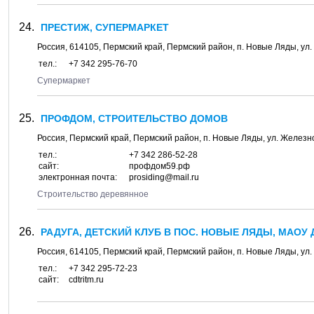
ПРЕСТИЖ, СУПЕРМАРКЕТ
Россия,
614105
,
Пермский край, Пермский район
, п.
Новые Ляды
, ул.
тел.:
+7 342 295-76-70
Супермаркет
ПРОФДОМ, СТРОИТЕЛЬСТВО ДОМОВ
Россия,
Пермский край, Пермский район
, п.
Новые Ляды
, ул.
Железно
тел.:
+7 342 286-52-28
сайт:
профдом59.рф
электронная почта:
prosiding@mail.ru
Строительство деревянное
РАДУГА, ДЕТСКИЙ КЛУБ В ПОС. НОВЫЕ ЛЯДЫ, МАОУ 
Россия,
614105
,
Пермский край, Пермский район
, п.
Новые Ляды
, ул.
тел.:
+7 342 295-72-23
сайт:
cdtritm.ru