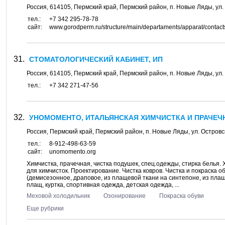
Россия,
614105
,
Пермский край, Пермский район
, п.
Новые Ляды
, ул.
тел.:
+7 342 295-78-78
сайт:
www.gorodperm.ru/structure/main/departaments/apparat/contac
СТОМАТОЛОГИЧЕСКИЙ КАБИНЕТ, ИП
Россия,
614105
,
Пермский край, Пермский район
, п.
Новые Ляды
, ул.
тел.:
+7 342 271-47-56
УНОМОМЕНТО, ИТАЛЬЯНСКАЯ ХИМЧИСТКА И ПРАЧЕЧН
Россия,
Пермский край, Пермский район
, п.
Новые Ляды
, ул.
Островс
тел.:
8-912-498-63-59
сайт:
unomomento.org
Химчистка, прачечная, чистка подушек, спец.одежды, стирка белья
для химчисток. Проектирование. Чистка ковров. Чистка и покраска об
(демисезонное, драповое, из плащевой ткани на синтепоне, из плаще
плащ, куртка, спортивная одежда, детская одежда, ...
Меховой холодильник
Озонирование
Покраска обуви
Еще рубрики