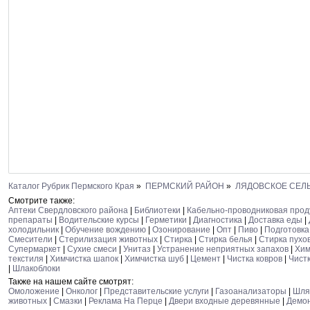
Каталог Рубрик Пермского Края
»
ПЕРМСКИЙ РАЙОН
»
ЛЯДОВСКОЕ СЕЛ
Смотрите также:
Аптеки Свердловского района
|
Библиотеки
|
Кабельно-проводниковая прод
препараты
|
Водительские курсы
|
Герметики
|
Диагностика
|
Доставка еды
|
холодильник
|
Обучение вождению
|
Озонирование
|
Опт
|
Пиво
|
Подготовка
Смесители
|
Стерилизация животных
|
Стирка
|
Стирка белья
|
Стирка пухо
Супермаркет
|
Сухие смеси
|
Унитаз
|
Устранение неприятных запахов
|
Хим
текстиля
|
Химчистка шапок
|
Химчистка шуб
|
Цемент
|
Чистка ковров
|
Чист
|
Шлакоблоки
Также на нашем сайте смотрят:
Омоложение
|
Онколог
|
Представительские услуги
|
Газоанализаторы
|
Шля
животных
|
Смазки
|
Реклама На Перце
|
Двери входные деревянные
|
Демо