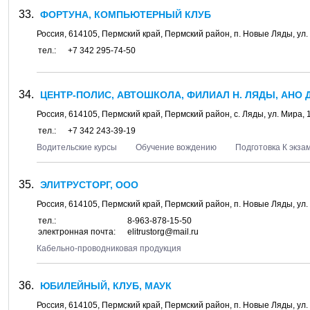
ФОРТУНА, КОМПЬЮТЕРНЫЙ КЛУБ
Россия,
614105
,
Пермский край, Пермский район
, п.
Новые Ляды
, ул.
тел.:
+7 342 295-74-50
ЦЕНТР-ПОЛИС, АВТОШКОЛА, ФИЛИАЛ Н. ЛЯДЫ, АНО 
Россия,
614105
,
Пермский край, Пермский район
, с.
Ляды
, ул.
Мира, 
тел.:
+7 342 243-39-19
Водительские курсы
Обучение вождению
Подготовка К экза
ЭЛИТРУСТОРГ, ООО
Россия,
614105
,
Пермский край, Пермский район
, п.
Новые Ляды
, ул.
тел.:
8-963-878-15-50
электронная почта:
elitrustorg@mail.ru
Кабельно-проводниковая продукция
ЮБИЛЕЙНЫЙ, КЛУБ, МАУК
Россия,
614105
,
Пермский край, Пермский район
, п.
Новые Ляды
, ул.