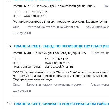
Россия,
617760
,
Пермский край
, г.
Чайковский
, ул.
Ленина, 70
Пок
тел.:
+7 34241 4-74-44
сайт:
www.oknasok.ru
Металлопластиковые и алюминиевые конструкции. Входные группы,
Окна
Строительно-отделочные материалы
Алюминиевые ко
Еще рубрики
ПЛАНЕТА СВЕТ, ЗАВОД ПО ПРОИЗВОДСТВУ ПЛАСТИК
Россия,
614000
, г.
Пермь
, ул.
Краснова, 18
, оф. 31-35
Показать на
тел.:
+7 342 215-51-44
сайт:
www.planetasvet.ru
электронная почта:
planeta.svet@mail.ru
ООО "Завод пластиковых окон "Планета Свет" является эксклюзивн
монтажу металлопластиковых ПВХ-окон и дверей. У нас вы можете с
Обустраиваем зимние сады
Окна
Балконы и лоджии - остекление и ремонт
Алюминиевые
Еще рубрики
ПЛАНЕТА СВЕТ, ФИЛИАЛ В ИНДУСТРИАЛЬНОМ РАЙОН