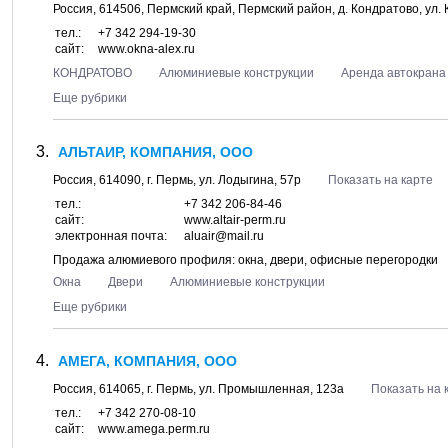
Россия,
614506
,
Пермский край, Пермский район
, д.
Кондратово
, ул.
тел.:
+7 342 294-19-30
сайт:
www.okna-alex.ru
КОНДРАТОВО
Алюминиевые конструкции
Аренда автокрана
Еще рубрики
АЛЬТАИР, КОМПАНИЯ, ООО
Россия,
614090
, г.
Пермь
, ул.
Лодыгина, 57р
Показать на карте
тел.:
+7 342 206-84-46
сайт:
www.altair-perm.ru
электронная почта:
aluair@mail.ru
Продажа алюмиевого профиля: окна, двери, офисные перегородки
Окна
Двери
Алюминиевые конструкции
Еще рубрики
АМЕГА, КОМПАНИЯ, ООО
Россия,
614065
, г.
Пермь
, ул.
Промышленная, 123а
Показать на 
тел.:
+7 342 270-08-10
сайт:
www.amega.perm.ru