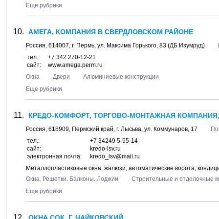
Еще рубрики
АМЕГА, КОМПАНИЯ В СВЕРДЛОВСКОМ РАЙОНЕ
Россия,
614007
, г.
Пермь
, ул.
Максима Горького, 83
(ДБ Изумруд)
тел.:
+7 342 270-12-21
сайт:
www.amega.perm.ru
Окна
Двери
Алюминиевые конструкции
Еще рубрики
КРЕДО-КОМФОРТ, ТОРГОВО-МОНТАЖНАЯ КОМПАНИЯ,
Россия,
618909
,
Пермский край
, г.
Лысьва
, ул.
Коммунаров, 17
По
тел.:
+7 34249 5-55-14
сайт:
kredo-lsv.ru
электронная почта:
kredo_lsv@mail.ru
Металлопластиковые окна, жалюзи, автоматические ворота, конди
Окна. Решетки. Балконы. Лоджии
Строительные и отделочные 
Еще рубрики
ОКНА СОК, Г. ЧАЙКОВСКИЙ