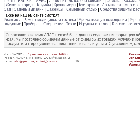
Цветы
|
БАШКУЛТАЕВО
|
Дополнительное образование
|
Семена. Рассада.
|
Живая изгородь
|
Клумбы
|
Крупномеры
|
Кустарники
|
Ландшафт
|
Многоле
Сад
|
Садовый дизайн
|
Саженцы
|
Семейный отдых
|
Средства защиты рас
Также на нашем сайте смотрят:
Реактивы
|
Ремонт медицинской техники
|
Ароматизация помещений
|
Укра
надувные
|
Труборез
|
Сверление
|
Ткани
|
Игрушки каталки
|
Торгово-развле
Справочная система АЛЛО в своей базе данных содержит информацию об
края. Мы постоянно собираем данные от фирм об их товарах, услугах и к
продуктах интересующие вас компании, товары и услуги. С уважением, ко
© 2002–2026
Справочная система АЛЛО
Хочешь
Россия, 614045, г. Пермь, ул. Куйбышева, 2
Запол
E-mail:
allo@iperm.ru
;
editor@iperm.ru
16+
перечи
Услови