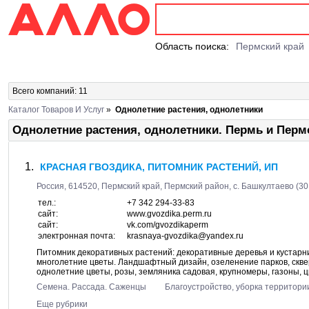
Область поиска:
Пермский край
Всего компаний: 11
Каталог Товаров И Услуг
»
Однолетние растения, однолетники
Однолетние растения, однолетники. Пермь и Перм
КРАСНАЯ ГВОЗДИКА, ПИТОМНИК РАСТЕНИЙ, ИП
Россия,
614520
,
Пермский край, Пермский район
, с.
Башкултаево
(30
тел.:
+7 342 294-33-83
сайт:
www.gvozdika.perm.ru
сайт:
vk.com/gvozdikaperm
электронная почта:
krasnaya-gvozdika@yandex.ru
Питомник декоративных растений: декоративные деревья и кустарни
многолетние цветы. Ландшафтный дизайн, озеленение парков, скве
однолетние цветы, розы, земляника садовая, крупномеры, газоны, ц
Семена. Рассада. Саженцы
Благоустройство, уборка территори
Еще рубрики