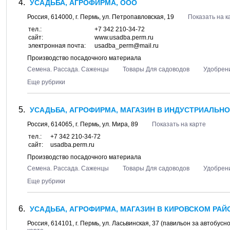
УСАДЬБА, АГРОФИРМА, ООО
Россия,
614000
, г.
Пермь
, ул.
Петропавловская, 19
Показать на к
тел.:
+7 342 210-34-72
сайт:
www.usadba.perm.ru
электронная почта:
usadba_perm@mail.ru
Производство посадочного материала
Семена. Рассада. Саженцы
Товары Для садоводов
Удобрен
Еще рубрики
УСАДЬБА, АГРОФИРМА, МАГАЗИН В ИНДУСТРИАЛЬНО
Россия,
614065
, г.
Пермь
, ул.
Мира, 89
Показать на карте
тел.:
+7 342 210-34-72
сайт:
usadba.perm.ru
Производство посадочного материала
Семена. Рассада. Саженцы
Товары Для садоводов
Удобрен
Еще рубрики
УСАДЬБА, АГРОФИРМА, МАГАЗИН В КИРОВСКОМ РАЙ
Россия,
614101
, г.
Пермь
, ул.
Ласьвинская, 37
(павильон за автобусно