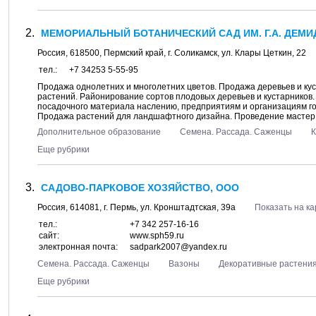
МЕМОРИАЛЬНЫЙ БОТАНИЧЕСКИЙ САД ИМ. Г.А. ДЕМИ
Россия,
618500
,
Пермский край
, г.
Соликамск
, ул.
Клары Цеткин, 22
тел.:
+7 34253 5-55-95
Продажа однолетних и многолетних цветов. Продажа деревьев и ку
растений. Районирование сортов плодовых деревьев и кустарнико
посадочного материала наслению, предприятиям и организациям г
Продажа растений для ландшафтного дизайна. Проведение мастер кл
Дополнительное образование
Семена. Рассада. Саженцы
К
Еще рубрики
САДОВО-ПАРКОВОЕ ХОЗЯЙСТВО, ООО
Россия,
614081
, г.
Пермь
, ул.
Кронштадтская, 39а
Показать на ка
тел.:
+7 342 257-16-16
сайт:
www.sph59.ru
электронная почта:
sadpark2007@yandex.ru
Семена. Рассада. Саженцы
Вазоны
Декоративные растени
Еще рубрики