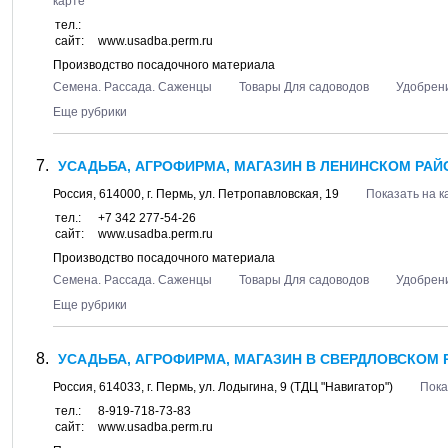
карте
тел.:
сайт:
www.usadba.perm.ru
Производство посадочного материала
Семена. Рассада. Саженцы
Товары Для садоводов
Удобрен
Еще рубрики
УСАДЬБА, АГРОФИРМА, МАГАЗИН В ЛЕНИНСКОМ РАЙ
Россия,
614000
, г.
Пермь
, ул.
Петропавловская, 19
Показать на к
тел.:
+7 342 277-54-26
сайт:
www.usadba.perm.ru
Производство посадочного материала
Семена. Рассада. Саженцы
Товары Для садоводов
Удобрен
Еще рубрики
УСАДЬБА, АГРОФИРМА, МАГАЗИН В СВЕРДЛОВСКОМ 
Россия,
614033
, г.
Пермь
, ул.
Лодыгина, 9
(ТДЦ "Навигатор")
Пока
тел.:
8-919-718-73-83
сайт:
www.usadba.perm.ru