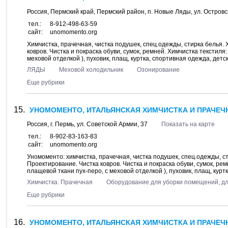
Россия,
Пермский край, Пермский район
, п.
Новые Ляды
, ул.
Островс
тел.:
8-912-498-63-59
сайт:
unomomento.org
Химчистка, прачечная, чистка подушек, спец.одежды, стирка белья.
ковров. Чистка и покраска обуви, сумок, ремней. Химчистка текстиля
меховой отделкой ), пуховик, плащ, куртка, спортивная одежда, детск
ЛЯДЫ
Меховой холодильник
Озонирование
Еще рубрики
УНОМОМЕНТО, ИТАЛЬЯНСКАЯ ХИМЧИСТКА И ПРАЧЕЧН
Россия, г.
Пермь
, ул.
Советской Армии, 37
Показать на карте
тел.:
8-902-83-163-83
сайт:
unomomento.org
Уномоменто: химчистка, прачечная, чистка подушек, спец.одежды, с
Проектирование. Чистка ковров. Чистка и покраска обуви, сумок, ре
плащевой ткани пух-перо, с меховой отделкой ), пуховик, плащ, куртк
Химчистка. Прачечная
Оборудование для уборки помещений, д
Еще рубрики
УНОМОМЕНТО, ИТАЛЬЯНСКАЯ ХИМЧИСТКА И ПРАЧЕЧН