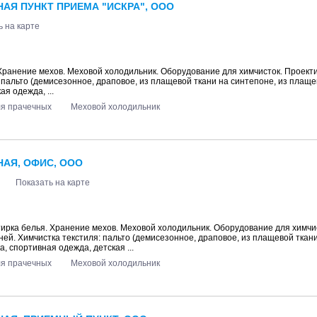
АЯ ПУНКТ ПРИЕМА "ИСКРА", ООО
ь на карте
 Хранение мехов. Меховой холодильник. Оборудование для химчисток. Проект
: пальто (демисезонное, драповое, из плащевой ткани на синтепоне, из плаще
ая одежда, ...
ля прачечных
Меховой холодильник
АЯ, ОФИС, ООО
Показать на карте
тирка белья. Хранение мехов. Меховой холодильник. Оборудование для химчи
мней. Химчистка текстиля: пальто (демисезонное, драповое, из плащевой ткани
а, спортивная одежда, детская ...
ля прачечных
Меховой холодильник