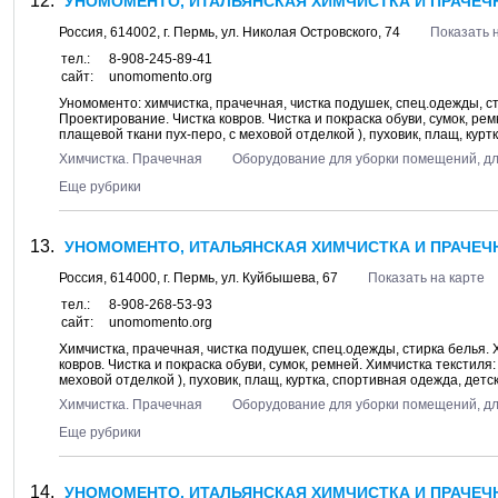
УНОМОМЕНТО, ИТАЛЬЯНСКАЯ ХИМЧИСТКА И ПРАЧЕЧН
Россия,
614002
, г.
Пермь
, ул.
Николая Островского, 74
Показать 
тел.:
8-908-245-89-41
сайт:
unomomento.org
Уномоменто: химчистка, прачечная, чистка подушек, спец.одежды, с
Проектирование. Чистка ковров. Чистка и покраска обуви, сумок, ре
плащевой ткани пух-перо, с меховой отделкой ), пуховик, плащ, куртк
Химчистка. Прачечная
Оборудование для уборки помещений, д
Еще рубрики
УНОМОМЕНТО, ИТАЛЬЯНСКАЯ ХИМЧИСТКА И ПРАЧЕЧ
Россия,
614000
, г.
Пермь
, ул.
Куйбышева, 67
Показать на карте
тел.:
8-908-268-53-93
сайт:
unomomento.org
Химчистка, прачечная, чистка подушек, спец.одежды, стирка белья.
ковров. Чистка и покраска обуви, сумок, ремней. Химчистка текстиля
меховой отделкой ), пуховик, плащ, куртка, спортивная одежда, детск
Химчистка. Прачечная
Оборудование для уборки помещений, д
Еще рубрики
УНОМОМЕНТО, ИТАЛЬЯНСКАЯ ХИМЧИСТКА И ПРАЧЕЧН