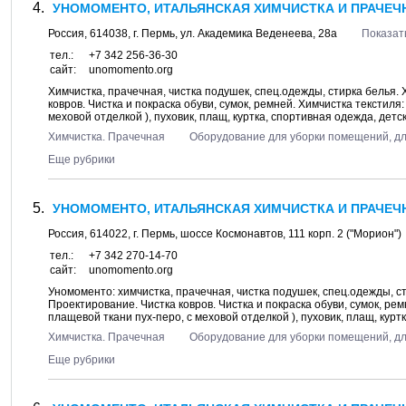
УНОМОМЕНТО, ИТАЛЬЯНСКАЯ ХИМЧИСТКА И ПРАЧЕЧН
Россия,
614038
, г.
Пермь
, ул.
Академика Веденеева, 28а
Показат
тел.:
+7 342 256-36-30
сайт:
unomomento.org
Химчистка, прачечная, чистка подушек, спец.одежды, стирка белья.
ковров. Чистка и покраска обуви, сумок, ремней. Химчистка текстиля
меховой отделкой ), пуховик, плащ, куртка, спортивная одежда, детск
Химчистка. Прачечная
Оборудование для уборки помещений, д
Еще рубрики
УНОМОМЕНТО, ИТАЛЬЯНСКАЯ ХИМЧИСТКА И ПРАЧЕЧН
Россия,
614022
, г.
Пермь
, шоссе
Космонавтов, 111 корп. 2
("Морион")
тел.:
+7 342 270-14-70
сайт:
unomomento.org
Уномоменто: химчистка, прачечная, чистка подушек, спец.одежды, с
Проектирование. Чистка ковров. Чистка и покраска обуви, сумок, ре
плащевой ткани пух-перо, с меховой отделкой ), пуховик, плащ, куртк
Химчистка. Прачечная
Оборудование для уборки помещений, д
Еще рубрики