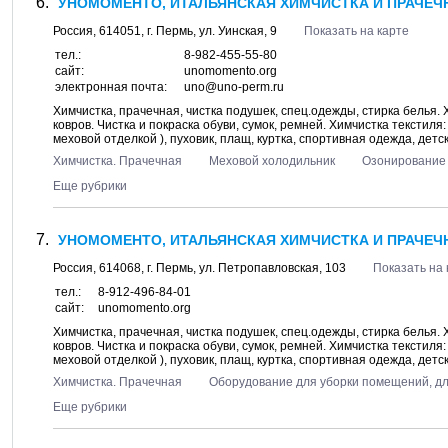
УНОМОМЕНТО, ИТАЛЬЯНСКАЯ ХИМЧИСТКА И ПРАЧЕЧН
Россия,
614051
, г.
Пермь
, ул.
Уинская, 9
Показать на карте
тел.:
8-982-455-55-80
сайт:
unomomento.org
электронная почта:
uno@uno-perm.ru
Химчистка, прачечная, чистка подушек, спец.одежды, стирка белья.
ковров. Чистка и покраска обуви, сумок, ремней. Химчистка текстиля
меховой отделкой ), пуховик, плащ, куртка, спортивная одежда, детск
Химчистка. Прачечная
Меховой холодильник
Озонирование
Еще рубрики
УНОМОМЕНТО, ИТАЛЬЯНСКАЯ ХИМЧИСТКА И ПРАЧЕЧН
Россия,
614068
, г.
Пермь
, ул.
Петропавловская, 103
Показать на 
тел.:
8-912-496-84-01
сайт:
unomomento.org
Химчистка, прачечная, чистка подушек, спец.одежды, стирка белья.
ковров. Чистка и покраска обуви, сумок, ремней. Химчистка текстиля
меховой отделкой ), пуховик, плащ, куртка, спортивная одежда, детск
Химчистка. Прачечная
Оборудование для уборки помещений, д
Еще рубрики