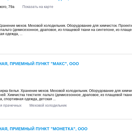
кого, 79а
Показать на карте
 Хранение мехов. Меховой холодильник. Оборудование для химчисток. Проект
: пальто (демисезонное, драповое, из плащевой ткани на синтепоне, из плаще
ая одежда, ...
АЯ, ПРИЕМНЫЙ ПУНКТ "МАКС", ООО
тирка белья. Хранение мехов. Меховой холодильник. Оборудование для химчи
мней. Химчистка текстиля: пальто (демисезонное, драповое, из плащевой ткани
а, спортивная одежда, детская ...
ля прачечных
Меховой холодильник
АЯ, ПРИЕМНЫЙ ПУНКТ "МОНЕТКА", ООО