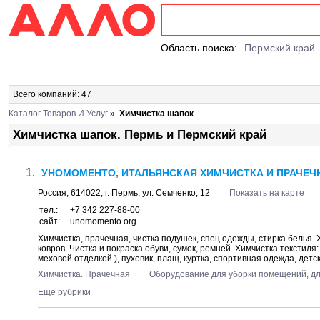
Область поиска:
Пермский край
Всего компаний: 47
Каталог Товаров И Услуг
»
Химчистка шапок
Химчистка шапок. Пермь и Пермский край
УНОМОМЕНТО, ИТАЛЬЯНСКАЯ ХИМЧИСТКА И ПРАЧЕЧН
Россия,
614022
, г.
Пермь
, ул.
Семченко, 12
Показать на карте
тел.:
+7 342 227-88-00
сайт:
unomomento.org
Химчистка, прачечная, чистка подушек, спец.одежды, стирка белья.
ковров. Чистка и покраска обуви, сумок, ремней. Химчистка текстиля
меховой отделкой ), пуховик, плащ, куртка, спортивная одежда, детск
Химчистка. Прачечная
Оборудование для уборки помещений, д
Еще рубрики