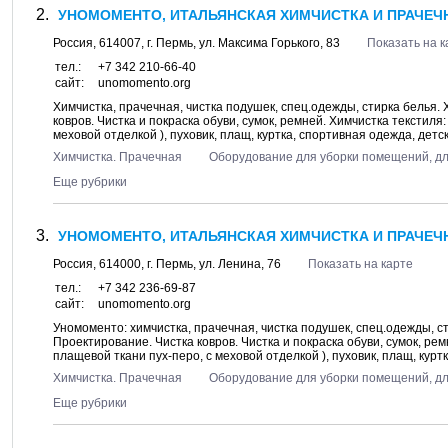
УНОМОМЕНТО, ИТАЛЬЯНСКАЯ ХИМЧИСТКА И ПРАЧЕЧН
Россия,
614007
, г.
Пермь
, ул.
Максима Горького, 83
Показать на к
тел.:
+7 342 210-66-40
сайт:
unomomento.org
Химчистка, прачечная, чистка подушек, спец.одежды, стирка белья.
ковров. Чистка и покраска обуви, сумок, ремней. Химчистка текстиля
меховой отделкой ), пуховик, плащ, куртка, спортивная одежда, детск
Химчистка. Прачечная
Оборудование для уборки помещений, д
Еще рубрики
УНОМОМЕНТО, ИТАЛЬЯНСКАЯ ХИМЧИСТКА И ПРАЧЕЧНА
Россия,
614000
, г.
Пермь
, ул.
Ленина, 76
Показать на карте
тел.:
+7 342 236-69-87
сайт:
unomomento.org
Уномоменто: химчистка, прачечная, чистка подушек, спец.одежды, с
Проектирование. Чистка ковров. Чистка и покраска обуви, сумок, ре
плащевой ткани пух-перо, с меховой отделкой ), пуховик, плащ, куртк
Химчистка. Прачечная
Оборудование для уборки помещений, д
Еще рубрики