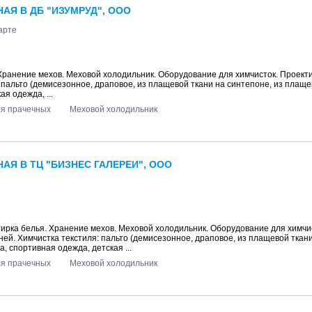
АЯ В ДБ "ИЗУМРУД", ООО
арте
 Хранение мехов. Меховой холодильник. Оборудование для химчисток. Проект
: пальто (демисезонное, драповое, из плащевой ткани на синтепоне, из плаще
ая одежда, ...
ля прачечных
Меховой холодильник
Я В ТЦ "БИЗНЕС ГАЛЕРЕИ", ООО
тирка белья. Хранение мехов. Меховой холодильник. Оборудование для химчи
мней. Химчистка текстиля: пальто (демисезонное, драповое, из плащевой ткани
а, спортивная одежда, детская ...
ля прачечных
Меховой холодильник