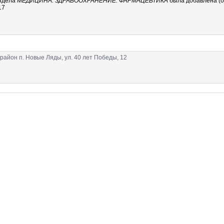
здела
МЕДИЦИНА. ЗДРАВООХРАНЕНИЕ. ФАРМАЦЕВТИКА
была добавлена (о
17
район п. Новые Ляды, ул. 40 лет Победы, 12