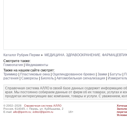
Каталог Рубрик Перми
»
МЕДИЦИНА. ЗДРАВООХРАНЕНИЕ. ФАРМАЦЕВТИ
Смотрите также:
Гомеопатия
|
Медикаменты
Также на нашем сайте смотрят:
Триммер
|
Пластиковые окна
|
Оцилиндрованное бревно
|
Замки
|
Батуты
|
П
растения
|
Саморезы
|
Биогель
|
Автомобильная сигнализация
|
Измеритель
Справочная система АЛЛО в своей базе данных содержит информацию об
края. Мы постоянно собираем данные от фирм об их товарах, услугах и к
продуктах интересующие вас компании, товары и услуги. С уважением, ко
© 2002–2026
Справочная система АЛЛО
Хочешь
Россия, 614045, г. Пермь, ул. Куйбышева, 2
Запол
E-mail:
allo@iperm.ru
;
editor@iperm.ru
16+
перечи
Услови