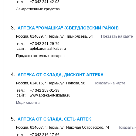
тел.:
+7 342 241-42-03
Лекарственные средства
АПТЕКА "РОМАШКА" (СВЕРДЛОВСКИЙ РАЙОН)
Россия,
614039
, г.
Пермь
, ул.
Тимирязева, 54
Показать на карте
тел.:
+7 342 241-29-79
сайт:
aptekaromashka59.ru
Продажа аптечных товаров
АПТЕКА ОТ СКЛАДА, ДИСКОНТ АПТЕКА
Россия,
614016
, г.
Пермь
, ул.
Попова, 58
Показать на карте
тел.:
+7 342 258-01-38
сайт:
www.apteka-ot-sklada.ru
Медикаменты
АПТЕКА ОТ СКЛАДА, СЕТЬ АПТЕК
Россия,
614007
, г.
Пермь
, ул.
Николая Островского, 74
Показать 
тел.:
+7 342 216-17-66