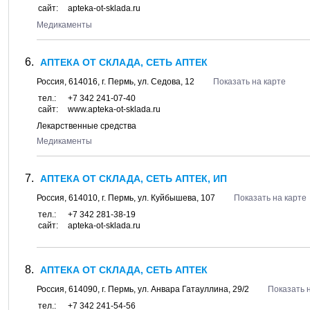
сайт:
apteka-ot-sklada.ru
Медикаменты
АПТЕКА ОТ СКЛАДА, СЕТЬ АПТЕК
Россия,
614016
, г.
Пермь
, ул.
Седова, 12
Показать на карте
тел.:
+7 342 241-07-40
сайт:
www.apteka-ot-sklada.ru
Лекарственные средства
Медикаменты
АПТЕКА ОТ СКЛАДА, СЕТЬ АПТЕК, ИП
Россия,
614010
, г.
Пермь
, ул.
Куйбышева, 107
Показать на карте
тел.:
+7 342 281-38-19
сайт:
apteka-ot-sklada.ru
АПТЕКА ОТ СКЛАДА, СЕТЬ АПТЕК
Россия,
614090
, г.
Пермь
, ул.
Анвара Гатауллина, 29/2
Показать 
тел.:
+7 342 241-54-56