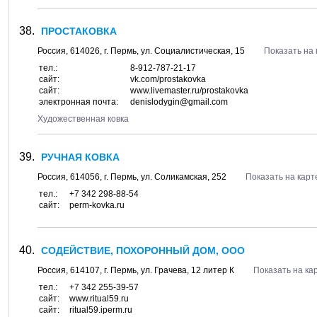
ПРОСТАКОВКА
Россия,
614026
, г.
Пермь
, ул.
Социалистическая, 15
Показать на 
тел.:
8-912-787-21-17
сайт:
vk.com/prostakovka
сайт:
www.livemaster.ru/prostakovka
электронная почта:
denislodygin@gmail.com
Художественная ковка
РУЧНАЯ КОВКА
Россия,
614056
, г.
Пермь
, ул.
Соликамская, 252
Показать на карт
тел.:
+7 342 298-88-54
сайт:
perm-kovka.ru
СОДЕЙСТВИЕ, ПОХОРОННЫЙ ДОМ, ООО
Россия,
614107
, г.
Пермь
, ул.
Грачева, 12 литер К
Показать на ка
тел.:
+7 342 255-39-57
сайт:
www.ritual59.ru
сайт:
ritual59.iperm.ru