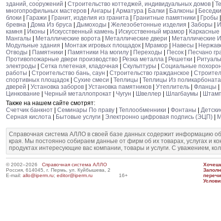
зданий, сооружений
|
Строительство коттеджей, индивидуальных домов
|
Т
многопрофильных мастеров
|
Ангары
|
Арматура
|
Балки
|
Балконы
|
Беседк
блоки
|
Гаражи
|
Гранит, изделия из гранита
|
Гранитные памятники
|
Гробы
бревна
|
Дома Из бруса
|
Дымоходы
|
Железобетонные изделия
|
Заборы
|
И
камня
|
Иконы
|
Искусственный камень
|
Искусственный мрамор
|
Каркасные
Мангалы
|
Металлические ворота
|
Металлические двери
|
Металлические И
Модульные здания
|
Монтаж игровых площадок
|
Мрамор
|
Навесы
|
Нержав
Отводы
|
Памятники
|
Памятники На могилу
|
Переходы
|
Песок
|
Песчано гр
Противопожарные двери производство
|
Резка металла
|
Решетки
|
Ритуаль
электроды
|
Сетка плетеная, кладочная
|
Скульптуры
|
Социальные похоро
работы
|
Строительство бань, саун
|
Строительство гражданское
|
Строител
спортивных площадок
|
Сухие смеси
|
Теплицы
|
Теплицы Из поликарбоната
дверей
|
Установка заборов
|
Установка памятников
|
Утеплитель
|
Фланцы
|
Цинкование
|
Черный металлопрокат
|
Чугун
|
Швеллер
|
Шлагбаумы
|
Штам
Также на нашем сайте смотрят:
Счетчик банкнот
|
Семинары По праву
|
Теплообменники
|
Фонтаны
|
Детски
Серная кислота
|
Бытовые услуги
|
Электронно цифровая подпись (ЭЦП)
|
М
Справочная система АЛЛО в своей базе данных содержит информацию об
края. Мы постоянно собираем данные от фирм об их товарах, услугах и к
продуктах интересующие вас компании, товары и услуги. С уважением, ко
© 2002–2026
Справочная система АЛЛО
Хочешь
Россия, 614045, г. Пермь, ул. Куйбышева, 2
Запол
E-mail:
allo@iperm.ru
;
editor@iperm.ru
16+
перечи
Услови