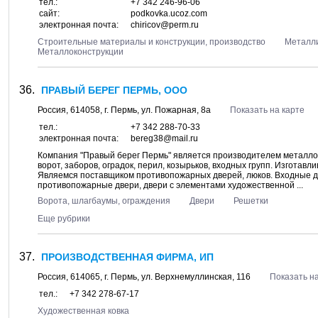
тел.:
+7 342 246-96-06
сайт:
podkovka.ucoz.com
электронная почта:
chiricov@perm.ru
Строительные материалы и конструкции, производство
Металли
Металлоконструкции
ПРАВЫЙ БЕРЕГ ПЕРМЬ, ООО
Россия,
614058
, г.
Пермь
, ул.
Пожарная, 8а
Показать на карте
тел.:
+7 342 288-70-33
электронная почта:
bereg38@mail.ru
Компания "Правый берег Пермь" является производителем металлок
ворот, заборов, оградок, перил, козырьков, входных групп. Изготав
Являемся поставщиком противопожарных дверей, люков. Входные дв
противопожарные двери, двери с элементами художественной ...
Ворота, шлагбаумы, ограждения
Двери
Решетки
Еще рубрики
ПРОИЗВОДСТВЕННАЯ ФИРМА, ИП
Россия,
614065
, г.
Пермь
, ул.
Верхнемуллинская, 116
Показать на
тел.:
+7 342 278-67-17
Художественная ковка