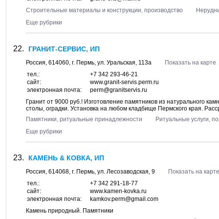
Строительные материалы и конструкции, производство
Нерудн
Еще рубрики
ГРАНИТ-СЕРВИС, ИП
Россия,
614060
, г.
Пермь
, ул.
Уральская, 113а
Показать на карте
тел.:
+7 342 293-46-21
сайт:
www.granit-servis.perm.ru
электронная почта:
perm@granitservis.ru
Гранит от 9000 руб.! Изготовление памятников из натурального камн
столы, оградки. Установка на любом кладбище Пермского края. Расср
Памятники, ритуальные принадлежности
Ритуальные услуги, п
Еще рубрики
КАМЕНЬ & КОВКА, ИП
Россия,
614068
, г.
Пермь
, ул.
Лесозаводская, 9
Показать на карт
тел.:
+7 342 291-18-77
сайт:
www.kamen-kovka.ru
электронная почта:
kamkov.perm@gmail.com
Камень природный. Памятники