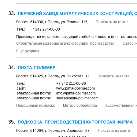
ПЕРМСКИЙ ЗАВОД МЕТАЛЛИЧЕСКИХ КОНСТРУКЦИЙ, 
Россия,
614030
, г.
Пермь
, ул.
Репина, 115
Показать на карте
тел.:
+7 342 274-00-00
Производство металлоконструкций любой сложности (в т.ч. останов
Строительные материалы и конструкции, производство
Сварочн
Еще рубрики
ПИХТА-ПОЛИМЕР
Россия,
614025
, г.
Пермь
, ул.
Пихтовая, 11
Показать на карте
тел.:
+7 342 211-06-86
сайт:
www.pihta-polimer.com
электронная почта:
info@pihta-polimer.com
электронная почта:
sales@pihta-polimer.com
Порошковая покраска
Металлообработка
Художественная к
ПОДКОВКА, ПРОИЗВОДСТВЕННО-ТОРГОВАЯ ФИРМА
Россия,
614064
, г.
Пермь
, ул.
Ижевская, 27
Показать на карте