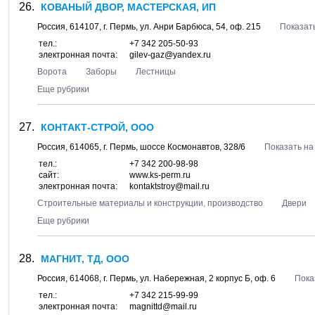
КОВАНЫЙ ДВОР, МАСТЕРСКАЯ, ИП
Россия,
614107
, г.
Пермь
, ул.
Анри Барбюса, 54
, оф. 215
Показать
тел.:
+7 342 205-50-93
электронная почта:
gilev-gaz@yandex.ru
Ворота
Заборы
Лестницы
Еще рубрики
КОНТАКТ-СТРОЙ, ООО
Россия,
614065
, г.
Пермь
, шоссе
Космонавтов, 328/6
Показать на
тел.:
+7 342 200-98-98
сайт:
www.ks-perm.ru
электронная почта:
kontaktstroy@mail.ru
Строительные материалы и конструкции, производство
Двери
Еще рубрики
МАГНИТ, ТД, ООО
Россия,
614068
, г.
Пермь
, ул.
Набережная, 2 корпус Б
, оф. 6
Пока
тел.:
+7 342 215-99-99
электронная почта:
magnittd@mail.ru