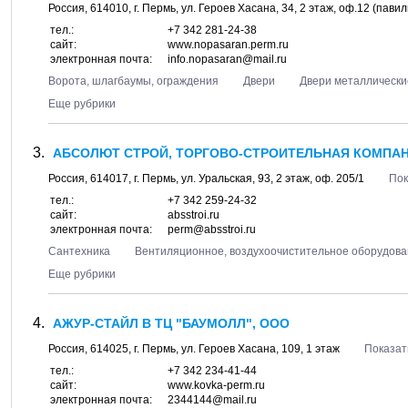
Россия,
614010
, г.
Пермь
, ул.
Героев Хасана, 34
, 2 этаж, оф.12 (пави
тел.:
+7 342 281-24-38
сайт:
www.nopasaran.perm.ru
электронная почта:
info.nopasaran@mail.ru
Ворота, шлагбаумы, ограждения
Двери
Двери металлически
Еще рубрики
АБСОЛЮТ СТРОЙ, ТОРГОВО-СТРОИТЕЛЬНАЯ КОМПА
Россия,
614017
, г.
Пермь
, ул.
Уральская, 93
, 2 этаж, оф. 205/1
Пок
тел.:
+7 342 259-24-32
сайт:
absstroi.ru
электронная почта:
perm@absstroi.ru
Сантехника
Вентиляционное, воздухоочистительное оборудов
Еще рубрики
АЖУР-СТАЙЛ В ТЦ "БАУМОЛЛ", ООО
Россия,
614025
, г.
Пермь
, ул.
Героев Хасана, 109
, 1 этаж
Показат
тел.:
+7 342 234-41-44
сайт:
www.kovka-perm.ru
электронная почта:
2344144@mail.ru