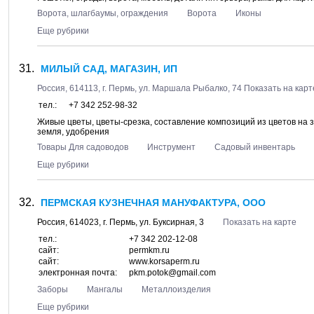
Ворота, шлагбаумы, ограждения
Ворота
Иконы
Еще рубрики
МИЛЫЙ САД, МАГАЗИН, ИП
Россия,
614113
, г.
Пермь
, ул.
Маршала Рыбалко, 74
Показать на карт
тел.:
+7 342 252-98-32
Живые цветы, цветы-срезка, составление композиций из цветов на з
земля, удобрения
Товары Для садоводов
Инструмент
Садовый инвентарь
Еще рубрики
ПЕРМСКАЯ КУЗНЕЧНАЯ МАНУФАКТУРА, ООО
Россия,
614023
, г.
Пермь
, ул.
Буксирная, 3
Показать на карте
тел.:
+7 342 202-12-08
сайт:
permkm.ru
сайт:
www.korsaperm.ru
электронная почта:
pkm.potok@gmail.com
Заборы
Мангалы
Металлоизделия
Еще рубрики