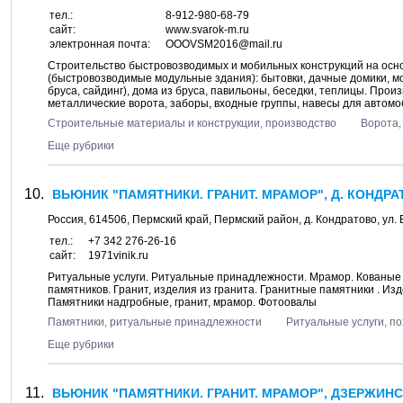
тел.:
8-912-980-68-79
сайт:
www.svarok-m.ru
электронная почта:
OOOVSM2016@mail.ru
Строительство быстровозводимых и мобильных конструкций на осно
(быстровозводимые модульные здания): бытовки, дачные домики, мо
бруса, сайдинг), дома из бруса, павильоны, беседки, теплицы. Про
металлические ворота, заборы, входные группы, навесы для автомоби
Строительные материалы и конструкции, производство
Ворота,
Еще рубрики
ВЬЮНИК "ПАМЯТНИКИ. ГРАНИТ. МРАМОР", Д. КОНДРА
Россия,
614506
,
Пермский край, Пермский район
, д.
Кондратово
, ул.
тел.:
+7 342 276-26-16
сайт:
1971vinik.ru
Ритуальные услуги. Ритуальные принадлежности. Мрамор. Кованые 
памятников. Гранит, изделия из гранита. Гранитные памятники . Изд
Памятники надгробные, гранит, мрамор. Фотоовалы
Памятники, ритуальные принадлежности
Ритуальные услуги, п
Еще рубрики
ВЬЮНИК "ПАМЯТНИКИ. ГРАНИТ. МРАМОР", ДЗЕРЖИНС