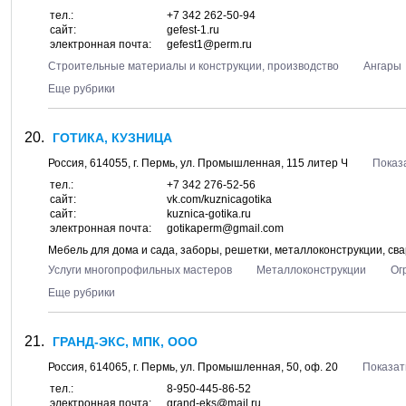
тел.:
+7 342 262-50-94
сайт:
gefest-1.ru
электронная почта:
gefest1@perm.ru
Строительные материалы и конструкции, производство
Ангары
Еще рубрики
ГОТИКА, КУЗНИЦА
Россия,
614055
, г.
Пермь
, ул.
Промышленная, 115 литер Ч
Показ
тел.:
+7 342 276-52-56
сайт:
vk.com/kuznicagotika
сайт:
kuznica-gotika.ru
электронная почта:
gotikaperm@gmail.com
Мебель для дома и сада, заборы, решетки, металлоконструкции, с
Услуги многопрофильных мастеров
Металлоконструкции
Ог
Еще рубрики
ГРАНД-ЭКС, МПК, ООО
Россия,
614065
, г.
Пермь
, ул.
Промышленная, 50
, оф. 20
Показат
тел.:
8-950-445-86-52
электронная почта:
grand-eks@mail.ru