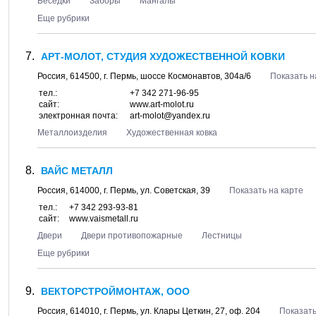
Беседки
Заборы
Мангалы
Еще рубрики
АРТ-МОЛОТ, СТУДИЯ ХУДОЖЕСТВЕННОЙ КОВКИ
Россия,
614500
, г.
Пермь
, шоссе
Космонавтов, 304а/6
Показать н
тел.:
+7 342 271-96-95
сайт:
www.art-molot.ru
электронная почта:
art-molot@yandex.ru
Металлоизделия
Художественная ковка
ВАЙС МЕТАЛЛ
Россия,
614000
, г.
Пермь
, ул.
Советская, 39
Показать на карте
тел.:
+7 342 293-93-81
сайт:
www.vaismetall.ru
Двери
Двери противопожарные
Лестницы
Еще рубрики
ВЕКТОРСТРОЙМОНТАЖ, ООО
Россия,
614010
, г.
Пермь
, ул.
Клары Цеткин, 27
, оф. 204
Показать