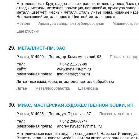
Металлопрокат. Круг, квадрат, шестигранник, поковка, уголок, балка
отводы, метизы, метизная продукция, нержавейка, арматура запорн
металл (цветмет), черный металл. Сталь, литье, ковка, кованые из
Нержавеющий металлопрокат. Цветной металлопрокат. ...
Металл
Арматура запорная трубопроводная
Машиностроен
Еще рубрики
МЕТАЛЛИСТ-ПМ, ЗАО
Россия,
614990
, г.
Пермь
, пр.
Комсомольский, 93
Показать на кар
тел.:
+7 342 211-39-89
сайт:
www.metallist-pm.ru
электронная почта:
infо-metall@pmz.ru
Литье - все виды, ковка, штамповка, металлообработка
Литье
Металлообработка
Штамповка
МИАС, МАСТЕРСКАЯ ХУДОЖЕСТВЕННОЙ КОВКИ, ИП
Россия,
614025
, г.
Пермь
, ул.
Пихтовая, 37
Показать на карте
тел.:
+7 342 298-37-77
электронная почта:
andrey.syrvachev@mail.ru
Металлические изделия ажурных соединений. На заказ. Индивидуаль
Решетки, ограды, ворота, мебель, детали интерьера, рамы для карт