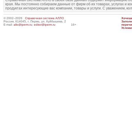
Справочная система АЛЛО в своей базе данных содержит информацию об
края. Мы постоянно собираем данные от фирм об их товарах, услугах и к
продуктах интересующие вас компании, товары и услуги. С уважением, ко
© 2002–2026
Справочная система АЛЛО
Хочешь
Россия, 614045, г. Пермь, ул. Куйбышева, 2
Запол
E-mail:
allo@iperm.ru
;
editor@iperm.ru
16+
перечи
Услови