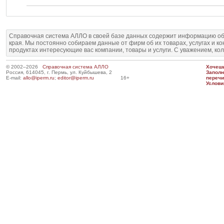
Справочная система АЛЛО в своей базе данных содержит информацию об
края. Мы постоянно собираем данные от фирм об их товарах, услугах и к
продуктах интересующие вас компании, товары и услуги. С уважением, ко
© 2002–2026
Справочная система АЛЛО
Хочешь
Россия, 614045, г. Пермь, ул. Куйбышева, 2
Запол
E-mail:
allo@iperm.ru
;
editor@iperm.ru
16+
перечи
Услови