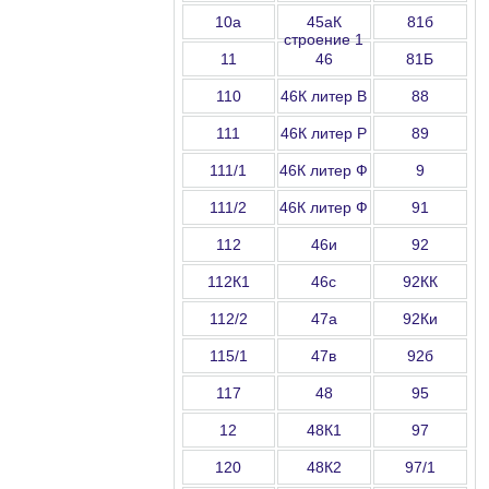
10а
45аК
81б
строение 1
11
46
81Б
110
46К литер В
88
111
46К литер Р
89
111/1
46К литер Ф
9
111/2
46К литер Ф
91
112
46и
92
112К1
46с
92КК
112/2
47а
92Ки
115/1
47в
92б
117
48
95
12
48К1
97
120
48К2
97/1