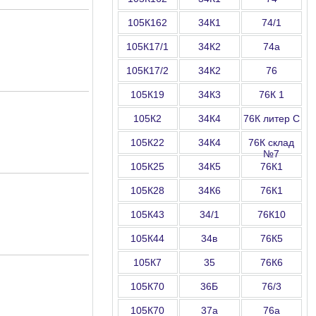
105К162
34К1
74/1
105К17/1
34К2
74а
105К17/2
34К2
76
105К19
34К3
76К 1
105К2
34К4
76К литер С
105К22
34К4
76К склад
№7
105К25
34К5
76К1
105К28
34К6
76К1
105К43
34/1
76К10
105К44
34в
76К5
105К7
35
76К6
105К70
36Б
76/3
105К70
37а
76а