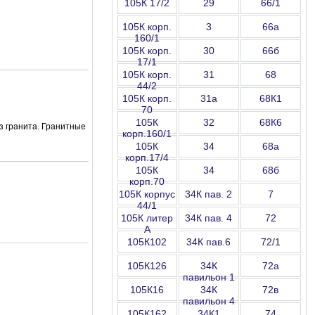
105К 17/2
29
66/1
105К корп.
3
66а
160/1
105К корп.
30
66б
17/1
105К корп.
31
68
44/2
105К корп.
31а
68К1
70
105К
32
68К6
з гранита. Гранитные
корп.160/1
105К
34
68а
корп.17/4
105К
34
68б
корп.70
105К корпус
34К пав. 2
7
44/1
105К литер
34К пав. 4
72
А
105К102
34К пав.6
72/1
105К126
34К
72а
павильон 1
105К16
34К
72в
павильон 4
105К162
34К1
74