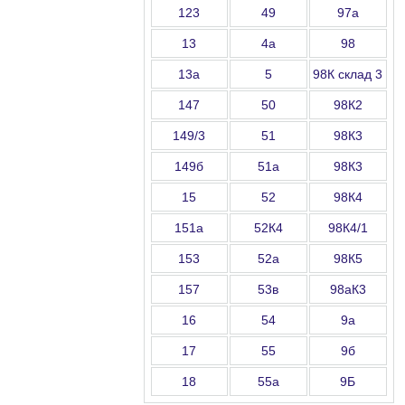
123
49
97а
13
4а
98
13а
5
98К склад 3
147
50
98К2
149/3
51
98К3
149б
51а
98К3
15
52
98К4
151а
52К4
98К4/1
153
52а
98К5
157
53в
98аК3
16
54
9а
17
55
9б
18
55а
9Б