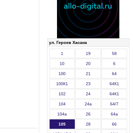
ул. Героев Хасана
1
19
58
10
20
6
100
21
64
100К1
23
64К1
102
24
64К1
104
24а
64/7
104а
26
64а
105
28
66