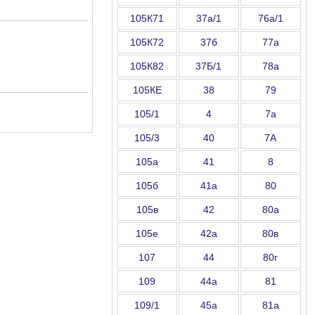
105К71
37а/1
76а/1
105К72
37б
77а
105К82
37Б/1
78а
105КЕ
38
79
105/1
4
7а
105/3
40
7А
105а
41
8
105б
41а
80
105в
42
80а
105е
42а
80в
107
44
80г
109
44а
81
109/1
45а
81а