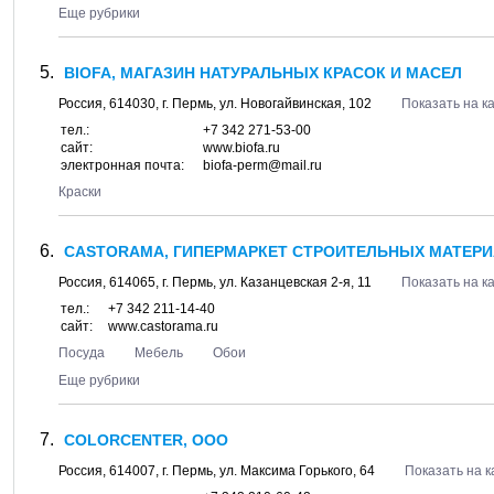
Еще рубрики
BIOFA, МАГАЗИН НАТУРАЛЬНЫХ КРАСОК И МАСЕЛ
Россия,
614030
, г.
Пермь
, ул.
Новогайвинская, 102
Показать на к
тел.:
+7 342 271-53-00
сайт:
www.biofa.ru
электронная почта:
biofa-perm@mail.ru
Краски
CASTORAMA, ГИПЕРМАРКЕТ СТРОИТЕЛЬНЫХ МАТЕР
Россия,
614065
, г.
Пермь
, ул.
Казанцевская 2-я, 11
Показать на к
тел.:
+7 342 211-14-40
сайт:
www.castorama.ru
Посуда
Мебель
Обои
Еще рубрики
COLORCENTER, ООО
Россия,
614007
, г.
Пермь
, ул.
Максима Горького, 64
Показать на к