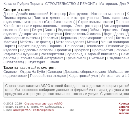
Каталог Рубрик Перми
»
СТРОИТЕЛЬСТВО И РЕМОНТ
»
Материалы Для Р
Смотрите также:
Двери
|
Дизайн помещений. Интерьер
|
Инструмент
|
Интернет магазины
|
К
Пиломатериалы
|
Плитка отделочная, плитка тротуарная
|
Полы, напольны
отделочные материалы (Стройматериалы)
|
Строительные смеси
|
Теплои
Хозяйственные и промышленные товары
|
Электротовары
|
Антикоррозион
волокно
|
Бетон
|
Битум
|
Болты
|
Водонагреватели
|
Гайки
|
Герметики
|
Гид
отделка
|
Декоративная штукатурка
|
Декоративный камень
|
Джут
|
Доска
|
Д
Инженерные системы
|
Керамзит
|
Керамика
|
Керамогранит
|
Клей
|
Котлы 
Мастика
|
Мебельные фасады
|
Металлоизделия
|
Мешки
|
Мешки полипро
Паркет
|
Паркетная доска
|
Парники
|
Пеноблоки
|
Пенопласт
|
Пеноплэкс (П
изделия
|
Подвесные потолки
|
Пропитка
|
Профили
|
Профнастил
|
Рабочие
Радиаторы чугунные
|
Растворители
|
Рубероид
|
Садовый инвентарь
|
Сам
работы
|
Строительный инструмент
|
Сухие смеси
|
Счетчики
|
Сэндвич пан
(Шпатлевка)
|
Штукатурка
|
Эмали
Также на нашем сайте смотрят:
Сиделки
|
Отдых На Кубе
|
Словари
|
Доставка сборных грузов
|
Мойка авто
недвижимости
|
Переработка отходов
|
Кадастровый учет
|
Автозапчасти Li
Справочная система АЛЛО в своей базе данных содержит информацию об
края. Мы постоянно собираем данные от фирм об их товарах, услугах и к
продуктах интересующие вас компании, товары и услуги. С уважением, ко
© 2002–2026
Справочная система АЛЛО
Хочешь
Россия, 614045, г. Пермь, ул. Куйбышева, 2
Запол
E-mail:
allo@iperm.ru
;
editor@iperm.ru
16+
перечи
Услови