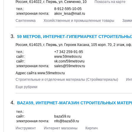
Россия,
614022
, г.
Пермь
, ул.
Семченко, 10
Показать на карте
тел.:
8-912-595-10-05
электронная почта:
akov_lesa@mail.ru
Сантехника
Хозяйственные и промышленные товары
Замк
59 МЕТРОВ, ИНТЕРНЕТ-ГИПЕРМАРКЕТ СТРОИТЕЛЬН
Россия,
614025
, г.
Пермь
, ул.
Героев Хасана, 105 корп. 70
, 2 этаж, оф
тел.:
+7 342 259-91-95
сайт:
www.59metrov.ru
сайт:
vk.com/59metrovru
электронная почта:
sales@59metrov.ru
Адрес сайта www.59metrov.ru
Строительные и отделочные материалы (Стройматериалы)
Ин
Еще рубрики
BAZA59, ИНТЕРНЕТ-МАГАЗИН СТРОИТЕЛЬНЫХ МАТЕ
тел.:
сайт:
baza59.ru
электронная почта:
nfo@baza59.ru
Инструмент
Интернет магазины
Кирпич