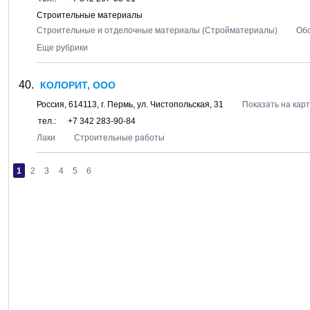
Строительные материалы
Строительные и отделочные материалы (Стройматериалы)
Об
Еще рубрики
КОЛОРИТ, ООО
Россия,
614113
, г.
Пермь
, ул.
Чистопольская, 31
Показать на кар
тел.:
+7 342 283-90-84
Лаки
Строительные работы
1
2
3
4
5
6