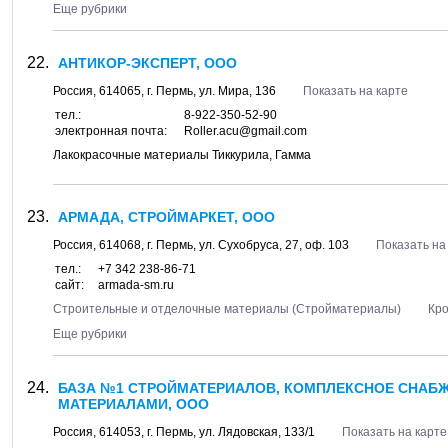
Еще рубрики
АНТИКОР-ЭКСПЕРТ, ООО
Россия,
614065
, г.
Пермь
, ул.
Мира, 136
Показать на карте
тел.:
8-922-350-52-90
электронная почта:
Roller.acu@gmail.com
Лакокрасочные материалы Тиккурила, Гамма
АРМАДА, СТРОЙМАРКЕТ, ООО
Россия,
614068
, г.
Пермь
, ул.
Сухобруса, 27
, оф. 103
Показать на
тел.:
+7 342 238-86-71
сайт:
armada-sm.ru
Строительные и отделочные материалы (Стройматериалы)
Кро
Еще рубрики
БАЗА №1 СТРОЙМАТЕРИАЛОВ, КОМПЛЕКСНОЕ СНАБ
МАТЕРИАЛАМИ, ООО
Россия,
614053
, г.
Пермь
, ул.
Лядовская, 133/1
Показать на карте