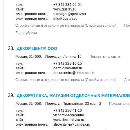
тел.:
+7 342 234-05-04
сайт:
www.gustav.su
электронная почта:
manager@qustav.su
электронная почта:
info@qustav.su
Строительные и отделочные материалы (Стройматериалы)
Пол
Еще рубрики
ДЕКОР-ЦЕНТР, ООО
Россия,
614000
, г.
Пермь
, ул.
Ленина, 15
Показать на карте
тел.:
+7 342 225-10-15
сайт:
perm.oikos-ural.ru
электронная почта:
decorcentre@oikos-ural.ru
Строительные и отделочные материалы (Стройматериалы)
Дек
ДЕКОРАТИВКА, МАГАЗИН ОТДЕЛОЧНЫХ МАТЕРИАЛОВ
Россия,
614058
, г.
Пермь
, ул.
Трамвайная, 33 корп. 2
Показать на
тел.:
+7 342 256-41-10
сайт:
vk.com/decorcentre
сайт:
www.decorativca.ru
электронная почта:
stroyinter-p@yandex.ru