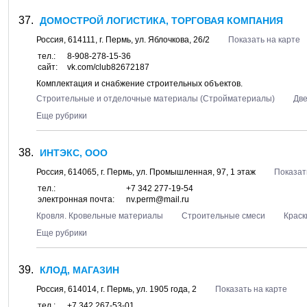
ДОМОСТРОЙ ЛОГИСТИКА, ТОРГОВАЯ КОМПАНИЯ
Россия,
614111
, г.
Пермь
, ул.
Яблочкова, 26/2
Показать на карте
тел.:
8-908-278-15-36
сайт:
vk.com/club82672187
Комплектация и снабжение строительных объектов.
Строительные и отделочные материалы (Стройматериалы)
Дв
Еще рубрики
ИНТЭКС, ООО
Россия,
614065
, г.
Пермь
, ул.
Промышленная, 97
, 1 этаж
Показат
тел.:
+7 342 277-19-54
электронная почта:
nv.perm@mail.ru
Кровля. Кровельные материалы
Строительные смеси
Краск
Еще рубрики
КЛОД, МАГАЗИН
Россия,
614014
, г.
Пермь
, ул.
1905 года, 2
Показать на карте
тел.:
+7 342 267-53-01