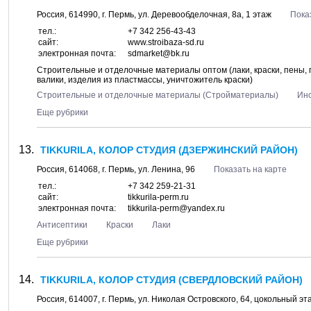
Россия,
614990
, г.
Пермь
, ул.
Деревообделочная, 8а
, 1 этаж
Пока
тел.:
+7 342 256-43-43
сайт:
www.stroibaza-sd.ru
электронная почта:
sdmarket@bk.ru
Строительные и отделочные материалы оптом (лаки, краски, пены, г
валики, изделия из пластмассы, уничтожитель краски)
Строительные и отделочные материалы (Стройматериалы)
Ин
Еще рубрики
TIKKURILA, КОЛОР СТУДИЯ (ДЗЕРЖИНСКИЙ РАЙОН)
Россия,
614068
, г.
Пермь
, ул.
Ленина, 96
Показать на карте
тел.:
+7 342 259-21-31
сайт:
tikkurila-perm.ru
электронная почта:
tikkurila-perm@yandex.ru
Антисептики
Краски
Лаки
Еще рубрики
TIKKURILA, КОЛОР СТУДИЯ (СВЕРДЛОВСКИЙ РАЙОН)
Россия,
614007
, г.
Пермь
, ул.
Николая Островского, 64
, цокольный э