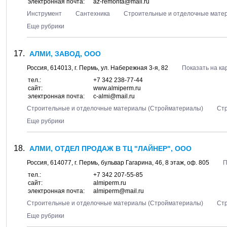
электронная почта:
az-remonta@mail.ru
Инструмент
Сантехника
Строительные и отделочные мате
Еще рубрики
АЛМИ, ЗАВОД, ООО
Россия,
614013
, г.
Пермь
, ул.
Набережная 3-я, 82
Показать на ка
тел.:
+7 342 238-77-44
сайт:
www.almiperm.ru
электронная почта:
c-almi@mail.ru
Строительные и отделочные материалы (Стройматериалы)
Ст
Еще рубрики
АЛМИ, ОТДЕЛ ПРОДАЖ В ТЦ "ЛАЙНЕР", ООО
Россия,
614077
, г.
Пермь
, бульвар
Гагарина, 46
, 8 этаж, оф. 805
П
тел.:
+7 342 207-55-85
сайт:
almiperm.ru
электронная почта:
almiperm@mail.ru
Строительные и отделочные материалы (Стройматериалы)
Ст
Еще рубрики