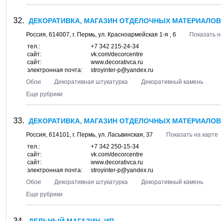
ДЕКОРАТИВКА, МАГАЗИН ОТДЕЛОЧНЫХ МАТЕРИАЛОВ 
Россия,
614007
, г.
Пермь
, ул.
Красноармейская 1-я , 6
Показать н
тел.:
+7 342 215-24-34
сайт:
vk.com/decorcentre
сайт:
www.decorativca.ru
электронная почта:
stroyinter-p@yandex.ru
Обои
Декоративная штукатурка
Декоративный камень
Еще рубрики
ДЕКОРАТИВКА, МАГАЗИН ОТДЕЛОЧНЫХ МАТЕРИАЛОВ 
Россия,
614101
, г.
Пермь
, ул.
Ласьвинская, 37
Показать на карте
тел.:
+7 342 250-15-34
сайт:
vk.com/decorcentre
сайт:
www.decorativca.ru
электронная почта:
stroyinter-p@yandex.ru
Обои
Декоративная штукатурка
Декоративный камень
Еще рубрики