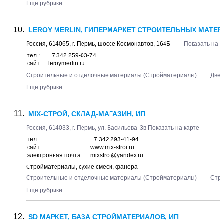
Еще рубрики
LEROY MERLIN, ГИПЕРМАРКЕТ СТРОИТЕЛЬНЫХ МАТ
Россия,
614065
, г.
Пермь
, шоссе
Космонавтов, 164Б
Показать на
тел.:
+7 342 259-03-74
сайт:
leroymerlin.ru
Строительные и отделочные материалы (Стройматериалы)
Дв
Еще рубрики
MIX-СТРОЙ, СКЛАД-МАГАЗИН, ИП
Россия,
614033
, г.
Пермь
, ул.
Васильева, 3в
Показать на карте
тел.:
+7 342 293-41-94
сайт:
www.mix-stroi.ru
электронная почта:
mixstroi@yandex.ru
Стройматериалы, сухие смеси, фанера
Строительные и отделочные материалы (Стройматериалы)
Ст
Еще рубрики
SD МАРКЕТ, БАЗА СТРОЙМАТЕРИАЛОВ, ИП