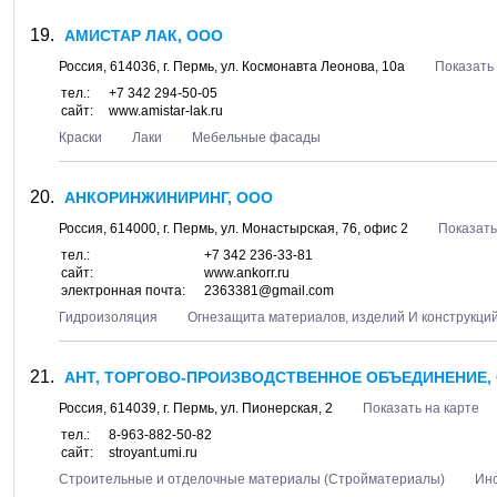
АМИСТАР ЛАК, ООО
Россия,
614036
, г.
Пермь
, ул.
Космонавта Леонова, 10а
Показать 
тел.:
+7 342 294-50-05
сайт:
www.amistar-lak.ru
Краски
Лаки
Мебельные фасады
АНКОРИНЖИНИРИНГ, ООО
Россия,
614000
, г.
Пермь
, ул.
Монастырская, 76
, офис 2
Показать
тел.:
+7 342 236-33-81
сайт:
www.ankorr.ru
электронная почта:
2363381@gmail.com
Гидроизоляция
Огнезащита материалов, изделий И конструкци
АНТ, ТОРГОВО-ПРОИЗВОДСТВЕННОЕ ОБЪЕДИНЕНИЕ,
Россия,
614039
, г.
Пермь
, ул.
Пионерская, 2
Показать на карте
тел.:
8-963-882-50-82
сайт:
stroyant.umi.ru
Строительные и отделочные материалы (Стройматериалы)
Ин