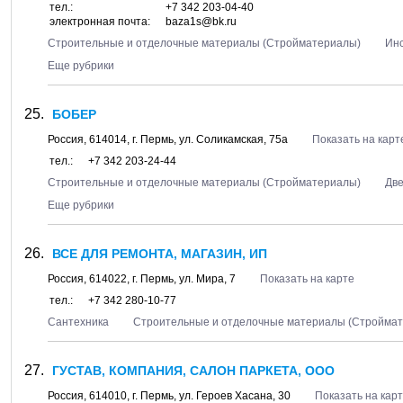
тел.:
+7 342 203-04-40
электронная почта:
baza1s@bk.ru
Строительные и отделочные материалы (Стройматериалы)
Ин
Еще рубрики
БОБЕР
Россия,
614014
, г.
Пермь
, ул.
Соликамская, 75а
Показать на карт
тел.:
+7 342 203-24-44
Строительные и отделочные материалы (Стройматериалы)
Дв
Еще рубрики
ВСЕ ДЛЯ РЕМОНТА, МАГАЗИН, ИП
Россия,
614022
, г.
Пермь
, ул.
Мира, 7
Показать на карте
тел.:
+7 342 280-10-77
Сантехника
Строительные и отделочные материалы (Стройма
ГУСТАВ, КОМПАНИЯ, САЛОН ПАРКЕТА, ООО
Россия,
614010
, г.
Пермь
, ул.
Героев Хасана, 30
Показать на кар