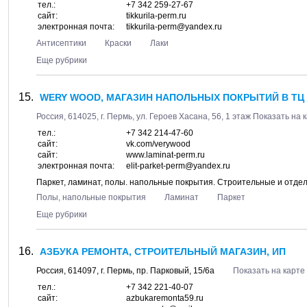
тел.:
+7 342 259-27-67
сайт:
tikkurila-perm.ru
электронная почта:
tikkurila-perm@yandex.ru
Антисептики
Краски
Лаки
Еще рубрики
WERY WOOD, МАГАЗИН НАПОЛЬНЫХ ПОКРЫТИЙ В ТЦ 
Россия,
614025
, г.
Пермь
, ул.
Героев Хасана, 56
, 1 этаж
Показать на 
тел.:
+7 342 214-47-60
сайт:
vk.com/verywood
сайт:
www.laminat-perm.ru
электронная почта:
elit-parket-perm@yandex.ru
Паркет, ламинат, полы. напольные покрытия. Строительные и отд
Полы, напольные покрытия
Ламинат
Паркет
Еще рубрики
АЗБУКА РЕМОНТА, СТРОИТЕЛЬНЫЙ МАГАЗИН, ИП
Россия,
614097
, г.
Пермь
, пр.
Парковый, 15/6а
Показать на карте
тел.:
+7 342 221-40-07
сайт:
azbukaremonta59.ru