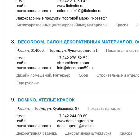
тел.:
+7 342 210-60-42
сайт:
www.italcolor.ru
электронная почта:
colorcenter10@italcolor.ru
Лакокрасочные продукты торговой марки "Rossetti"
Антикоррозионные (антикоррозийные) материалы
Краски
Л
DECOROOM, САЛОН ДЕКОРАТИВНЫХ МАТЕРИАЛОВ, 
Россия,
614000
, г.
Пермь
, ул.
Луначарского, 21
Показать на карте
тел.:
+7 342 278-52-52
сайт:
vk.com/deco_room
электронная почта:
info@decoroom59.ru
Дизайн помещений. Интерьер
Обои
Строительные и отдел
Еще рубрики
DOMINO, АТЕЛЬЕ КРАСОК
Россия, г.
Пермь
, ул.
Куйбышева, 87
Показать на карте
тел.:
+7 342 244-00-80
сайт:
www.dominogroup.ru
электронная почта:
dominoperm@mail.ru
Декоративная отделка
Декоративная штукатурка
Краски