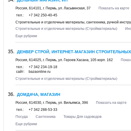
ДЕЛЬНЫЙ МАГАЗИН, ИП
Россия,
614101
, г.
Пермь
, ул.
Ласьвинская, 37
Показать на карте
тел.:
+7 342 250-40-45
Строительные и отделочные материалы, сантехника, ручной инстр
Строительные и отделочные материалы (Стройматериалы)
Ин
Еще рубрики
ДЕНВЕР СТРОЙ, ИНТЕРНЕТ-МАГАЗИН СТРОИТЕЛЬНЫХ
Россия,
614025
, г.
Пермь
, ул.
Героев Хасана, 105 корп. 162
Показ
тел.:
+7 342 234-19-18
сайт:
bazaonline.ru
Строительные и отделочные материалы (Стройматериалы)
ДОМДАЧА, МАГАЗИН
Россия,
614030
, г.
Пермь
, ул.
Вильямса, 39б
Показать на карте
тел.:
+7 342 288-53-33
Посуда
Сантехника
Товары Для садоводов
Еще рубрики