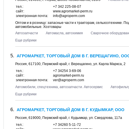
тел.:
+7 342 225-08-07
сайт:
www.agromarket-perm.ru
электронная почта:
info@agroperm.com
Оптом и в розницу: запасные части к тракторам, сельхозтехнике. П
автомобильные. Хозтовары
Автозапчасти
Автомасла, автохимия
Сварочное оборудован
Еще рубрики
АГРОМАРКЕТ, ТОРГОВЫЙ ДОМ В Г. ВЕРЕЩАГИНО, ОО
Россия,
617100
,
Пермский край
, г.
Верещагино
, ул.
Карла Маркса, 2
тел.:
+7 34254 3-69-06
сайт:
agromarket-perm.ru
электронная почта:
ver@agroperm.com
Автомобили, спецтехника, автозапчасти. Автосервис
Автофильт
Еще рубрики
АГРОМАРКЕТ, ТОРГОВЫЙ ДОМ В Г. КУДЫМКАР, ООО
Россия,
619000
,
Пермский край
, г.
Кудымкар
, ул.
Свердлова, 117а
тел.:
+7 34260 5-11-72