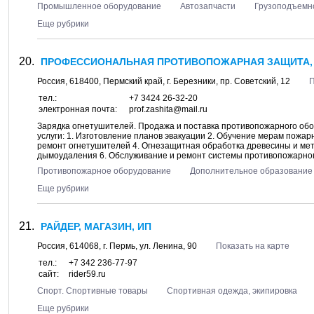
Промышленное оборудование
Автозапчасти
Грузоподъемно
Еще рубрики
ПРОФЕССИОНАЛЬНАЯ ПРОТИВОПОЖАРНАЯ ЗАЩИТА,
Россия,
618400
,
Пермский край
, г.
Березники
, пр.
Советский, 12
П
тел.:
+7 3424 26-32-20
электронная почта:
prof.zashita@mail.ru
Зарядка огнетушителей. Продажа и поставка противопожарного о
услуги: 1. Изготовление планов эвакуации 2. Обучение мерам пожар
ремонт огнетушителей 4. Огнезащитная обработка древесины и мет
дымоудаления 6. Обслуживание и ремонт системы противопожарного
Противопожарное оборудование
Дополнительное образование
Еще рубрики
РАЙДЕР, МАГАЗИН, ИП
Россия,
614068
, г.
Пермь
, ул.
Ленина, 90
Показать на карте
тел.:
+7 342 236-77-97
сайт:
rider59.ru
Спорт. Спортивные товары
Спортивная одежда, экипировка
Еще рубрики