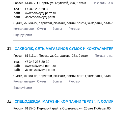
Россия,
614077
, г.
Пермь
, ул.
Крупской, 79а
, 2 этаж
Показать на к
тел.:
+7 342 235-20-30
сайт:
www.sakvoyaj-perm.ru
сайт:
vk.com/sakvoyaj.perm
Сумки, кошельки, перчатки, рюкзаки, ремни, зонты, чемоданы, пала
Кожгалантерея. Сумки
Зонты
Рюкзаки
Еще рубрики
САКВОЯЖ, СЕТЬ МАГАЗИНОВ СУМОК И КОЖГАЛАНТЕРЕ
Россия,
614111
, г.
Пермь
, ул.
Солдатова, 28а
, 2 этаж
Показать на
тел.:
+7 342 235-20-30
сайт:
www.sakvoyaj-perm.ru
сайт:
vk.com/sakvoyaj.perm
Сумки, кошельки, перчатки, рюкзаки, ремни, зонты, чемоданы, пала
Кожгалантерея. Сумки
Зонты
Рюкзаки
Еще рубрики
СПЕЦОДЕЖДА, МАГАЗИН КОМПАНИИ "БРИЗ", Г. СОЛИ
Россия,
618540
,
Пермский край
, г.
Соликамск
, ул.
20 лет Победы, 85