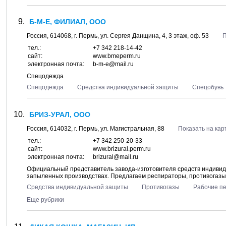
Б-М-Е, ФИЛИАЛ, ООО
Россия,
614068
, г.
Пермь
, ул.
Сергея Данщина, 4
, 3 этаж, оф. 53
П
тел.:
+7 342 218-14-42
сайт:
www.bmeperm.ru
электронная почта:
b-m-e@mail.ru
Спецодежда
Спецодежда
Средства индивидуальной защиты
Спецобувь
БРИЗ-УРАЛ, ООО
Россия,
614032
, г.
Пермь
, ул.
Магистральная, 88
Показать на кар
тел.:
+7 342 250-20-33
сайт:
www.brizural.perm.ru
электронная почта:
brizural@mail.ru
Официальный представитель завода-изготовителя средств индивид
запыленных производствах. Предлагаем респираторы, противогазы,
Средства индивидуальной защиты
Противогазы
Рабочие пе
Еще рубрики