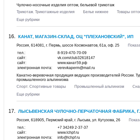
Чулочно-носочные изделия оптом, бельевой трикотаж
Трикотаж. Трикотажные изделия
Белье нижнее
Товары опто
Еще рубрики
КАНАТ, МАГАЗИН-СКЛАД, ОЦ "ПЛЕХАНОВСКИЙ", ИП
Россия,
614081
, г.
Пермь
, шоссе
Космонавтов, 61а
, оф. 25
Показа
тел.:
8-919-470-70-09
сайт:
vk.com/club32618147
сайт:
www.канат59.рф
электронная почта:
verevkaperm@mail.ru
Канатно-веревочная продукция ведущих производителей России. Т
промышленного альпинизма
Спорт. Спортивные товары
Промышленный альпинизм
Сна
Еще рубрики
ЛЫСЬВЕНСКАЯ ЧУЛОЧНО-ПЕРЧАТОЧНАЯ ФАБРИКА, Г.
Россия,
618905
,
Пермский край
, г.
Лысьва
, ул.
Кутузова, 26
Показ
тел.:
+7 34249 2-37-37
сайт:
www.lchpf.ru
электронная почта:
info@lchpf.ru