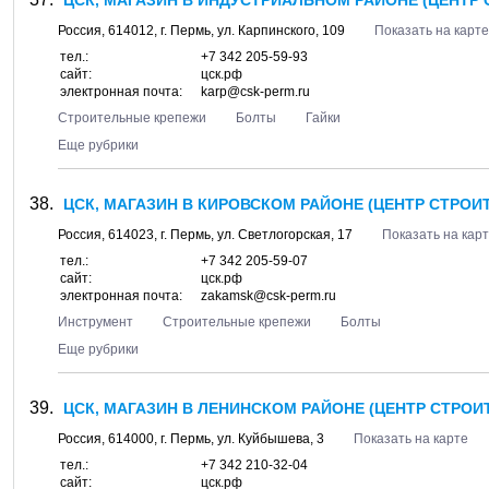
ЦСК, МАГАЗИН В ИНДУСТРИАЛЬНОМ РАЙОНЕ (ЦЕНТР 
Россия,
614012
, г.
Пермь
, ул.
Карпинского, 109
Показать на карте
тел.:
+7 342 205-59-93
сайт:
цск.рф
электронная почта:
karp@csk-perm.ru
Строительные крепежи
Болты
Гайки
Еще рубрики
ЦСК, МАГАЗИН В КИРОВСКОМ РАЙОНЕ (ЦЕНТР СТРОИ
Россия,
614023
, г.
Пермь
, ул.
Светлогорская, 17
Показать на кар
тел.:
+7 342 205-59-07
сайт:
цск.рф
электронная почта:
zakamsk@csk-perm.ru
Инструмент
Строительные крепежи
Болты
Еще рубрики
ЦСК, МАГАЗИН В ЛЕНИНСКОМ РАЙОНЕ (ЦЕНТР СТРОИ
Россия,
614000
, г.
Пермь
, ул.
Куйбышева, 3
Показать на карте
тел.:
+7 342 210-32-04
сайт:
цск.рф