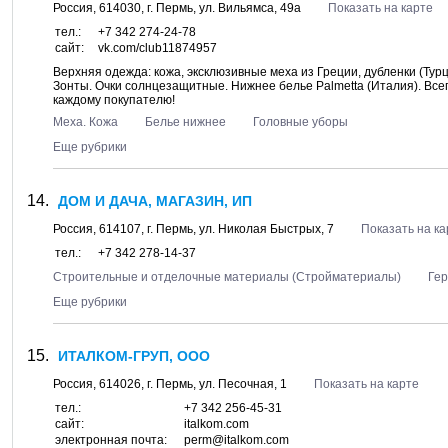
Россия,
614030
, г.
Пермь
, ул.
Вильямса, 49а
Показать на карте
тел.:
+7 342 274-24-78
сайт:
vk.com/club11874957
Верхняя одежда: кожа, эксклюзивные меха из Греции, дубленки (Турц
Зонты. Очки солнцезащитные. Нижнее белье Palmetta (Италия). Всег
каждому покупателю!
Меха. Кожа
Белье нижнее
Головные уборы
Еще рубрики
ДОМ И ДАЧА, МАГАЗИН, ИП
Россия,
614107
, г.
Пермь
, ул.
Николая Быстрых, 7
Показать на ка
тел.:
+7 342 278-14-37
Строительные и отделочные материалы (Стройматериалы)
Гер
Еще рубрики
ИТАЛКОМ-ГРУП, ООО
Россия,
614026
, г.
Пермь
, ул.
Песочная, 1
Показать на карте
тел.:
+7 342 256-45-31
сайт:
italkom.com
электронная почта:
perm@italkom.com