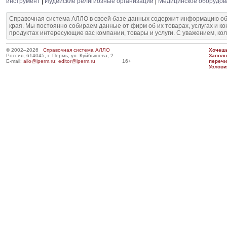
инструмент
|
Иудейские религиозные организации
|
Медицинское оборудов
Справочная система АЛЛО в своей базе данных содержит информацию об
края. Мы постоянно собираем данные от фирм об их товарах, услугах и к
продуктах интересующие вас компании, товары и услуги. С уважением, ко
© 2002–2026
Справочная система АЛЛО
Хочешь
Россия, 614045, г. Пермь, ул. Куйбышева, 2
Запол
E-mail:
allo@iperm.ru
;
editor@iperm.ru
16+
перечи
Услови