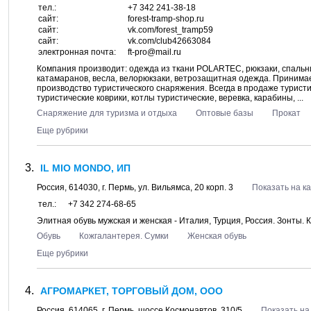
тел.:
+7 342 241-38-18
сайт:
forest-tramp-shop.ru
сайт:
vk.com/forest_tramp59
сайт:
vk.com/club42663084
электронная почта:
ft-pro@mail.ru
Компания производит: одежда из ткани POLARTEC, рюкзаки, спальн
катамаранов, весла, велорюкзаки, ветрозащитная одежда. Принима
производство туристического снаряжения. Всегда в продаже туристи
туристические коврики, котлы туристические, веревка, карабины, ...
Снаряжение для туризма и отдыха
Оптовые базы
Прокат
Еще рубрики
IL MIO MONDO, ИП
Россия,
614030
, г.
Пермь
, ул.
Вильямса, 20 корп. 3
Показать на к
тел.:
+7 342 274-68-65
Элитная обувь мужская и женская - Италия, Турция, Россия. Зонты. К
Обувь
Кожгалантерея. Сумки
Женская обувь
Еще рубрики
АГРОМАРКЕТ, ТОРГОВЫЙ ДОМ, ООО
Россия,
614065
, г.
Пермь
, шоссе
Космонавтов, 310/5
Показать на