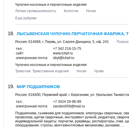
Чулочно-носочные и перчаточные изделия
Легкая промышленность
Колготки
Носки
Еще рубрики
ЛЫСЬВЕНСКАЯ ЧУЛОЧНО-ПЕРЧАТОЧНАЯ ФАБРИКА, 
Россия,
614068
, г.
Пермь
, ул.
Сергея Данщина, 5
, оф. 241
Показа
тел.:
+7 342 218-15-75
сайт:
www.lchpf.ru
электронная почта:
sbyt@lchpf.ru
Чулочно-носочные и перчаточные изделия
Трикотаж. Трикотажные изделия
Носки
Чулки
МИР ПОДШИПНИКОВ
Россия,
618400
,
Пермский край
, г.
Березники
, ул.
Уральских Танкистов
тел.:
+7 3424 29-96-99
электронная почта:
zarubin059@mail.ru
Подшипники, съемники для подшипников, электроды сварочные, сва
проволока, щитки сварочные, инструмент ручной, редуктора, сваро
индивидуальной защиты: перчатки, рукавицы, респираторы, очки, щ
оборудование: стропы, монтажнотяговые механизмы, рычажки, ...