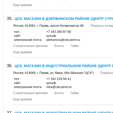
Еще рубрики
ЦСК, МАГАЗИН В ДЗЕРЖИНСКОМ РАЙОНЕ (ЦЕНТР СТР
Россия,
614081
, г.
Пермь
, шоссе
Космонавтов, 86
Показать на ка
тел.:
+7 342 280-87-80
сайт:
цск.рф
электронная почта:
plehanova@csk-perm.ru
Строительные крепежи
Болты
Гайки
Еще рубрики
ЦСК, МАГАЗИН В ИНДУСТРИАЛЬНОМ РАЙОНЕ (ЦЕНТР 
Россия,
614066
, г.
Пермь
, ул.
Мира, 68а
(Магазин "ЦСК")
Показать
тел.:
+7 342 229-94-41
сайт:
цск.рф
электронная почта:
mira@csk-perm.ru
Строительные крепежи
Болты
Гайки
Еще рубрики