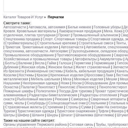
Каталог Товаров И Услуг
»
Перчатки
Смотрите также:
Автозапчасти
|
Автомасла, автохимия
|
Белье нижнее
|
Головные уборы
|
Де
Кровля. Кровельные материалы
|
Лакокрасочная продукция
|
Меха. Кожа
|
О
отделочная, плитка тротуарная
|
Прокат
|
Промышленный альпинизм
|
Сва
Спецтехника продажа
|
Спорт. Спортивные товары
|
Спортивная одежда, э
(Стройматериалы)
|
Строительные крепежи
|
Строительные смеси
|
Тенты,
|
Трикотаж. Трикотажные изделия
|
Автозапчасти
|
Автомобили, спецтехника
спецтехника, автозапчасти. Автосервис
|
Грузоподъемное, складское обор
Промышленное оборудование
|
Противопожарное оборудование
|
Сварочн
Хозяйственные и промышленные товары
|
Автофильтры
|
Аккумуляторы
|
А
|
Болты
|
Валенки
|
Весла
|
Гайки
|
Галоши
|
Герметики
|
Гермомешки
|
Гипсо
Дубленки
|
Женская обувь
|
Женское белье
|
Жилет страховочный
|
Запчасти
Из брезента
|
Инженерные системы
|
Кабель, кабельная продукция
|
Канат
Косилки
|
Костюмы
|
Краски
|
Крепежные изделия
|
Кроссовки
|
Лаки
|
Лестни
металлическая
|
Мебель школьная
|
Меха
|
Меховые изделия
|
Мешки
|
Мешк
Наушники
|
Неопреновая одежда
|
Ножи
|
Носки
|
Оборудование Для промы
Оснастка
|
Палатки
|
Пенопласт
|
Пеноплэкс (Пеноплекс)
|
Пенополистирол
Пожарные шкафы
|
Полиэтилен
|
Посуда Для туризма
|
Прокат туристическ
алюминиевые
|
Радиаторы биметаллические
|
Радиаторы отопления
|
Ради
снасти
|
Рыболовный магазин
|
Рюкзаки
|
Саморезы
|
Сварочные аппараты
сумки, чехлы
|
Сноуборды
|
Солнцезащитные очки
|
Спальники
|
Спальные 
|
Страховочные жилеты
|
Стремянки
|
Стропы
|
Сумки
|
Сумки На снегоходы
Туризм
|
Туристическая одежда
|
Туристское снаряжение
|
Туфли
|
Фанера
|
Шатры
|
Шифер
|
Шланги
|
Шнуры
|
Шпагат
|
Шпаклевка (Шпатлевка)
|
Штука
Также на нашем сайте смотрят:
Органы управления Пермского района
|
Сотовая связь
|
Трубы, трубопрокат