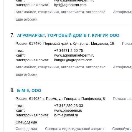
сайт:
www.agromarket-perm.ru
электронная почта:
kyd@agroperm.com
Автомобили, спецтехника, автозапчасти. Автосервис
Автофильт
Еще рубрики
АГРОМАРКЕТ, ТОРГОВЫЙ ДОМ В Г. КУНГУР, ООО
Россия,
617470
,
Пермский край
, г.
Кунгур
, ул.
Микушева, 16
Показ
тел.:
+7 34271 2-50-75
сайт:
www.agromarket-perm.ru
электронная почта:
kungur@agroperm.com
Автомобили, спецтехника, автозапчасти. Автосервис
Автофильт
Еще рубрики
Б-М-Е, ООО
Россия,
614034
, г.
Пермь
, ул.
Генерала Панфилова, 8
Показать н
тел.:
+7 342 250-23-33
сайт:
www.bmeperm.ru
электронная почта:
b-m-e@mail.ru
Спецодежда
Спецодежда
Средства индивидуальной защиты
Спецобувь