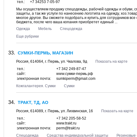
тел.:
+7 34253 7-05-97
Мы осуществляем продажу спецодежды, рабочей одежды и обуви, сп
защиты, а так же услуги по нанесению логотипа на одежду, хоз.тов
многое другое. Вы сможете подобрать и купить для сотрудников вс
бюджета, после чего ваша копания приобретет единый ...
Одежда
Мебель
Спецодежда
Еще рубрики
СУМКИ-ПЕРМЬ, МАГАЗИН
Россия,
614064
, г.
Пермь
, ул.
Чкалова, 9д
Показать на карте
тел.:
+7 342 249-87-47
сайт:
www.сумки-пермь.рф
электронная почта:
sumkiperm@gmail.com
Кожгалантерея. Сумки
Сумки
ТРАКТ, ТД, АО
Россия,
614089
, г.
Пермь
, ул.
Лихвинская, 16
Показать на карте
тел.:
+7 342 205-58-52
сайт:
www.trakt.ru
электронная почта:
perm@trakt.ru
Спецодежда
Средства индивидуальной защиты
Резиновые 