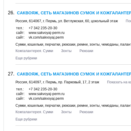
САКВОЯЖ, СЕТЬ МАГАЗИНОВ СУМОК И КОЖГАЛАНТЕРЕ
Россия,
614067
, г.
Пермь
, ул.
Ветлужская, 60
, цокольный этаж
По
тел.:
+7 342 235-20-30
сайт:
www.sakvoyaj-perm.ru
сайт:
vk.com/sakvoyaj.perm
Сумки, кошельки, перчатки, рюкзаки, ремни, зонты, чемоданы, пала
Кожгалантерея. Сумки
Зонты
Рюкзаки
Еще рубрики
САКВОЯЖ, СЕТЬ МАГАЗИНОВ СУМОК И КОЖГАЛАНТЕРЕ
Россия,
614097
, г.
Пермь
, пр.
Парковый, 17
, 2 этаж
Показать на к
тел.:
+7 342 235-20-30
сайт:
www.sakvoyaj-perm.ru
сайт:
vk.com/sakvoyaj.perm
Сумки, кошельки, перчатки, рюкзаки, ремни, зонты, чемоданы, пала
Кожгалантерея. Сумки
Зонты
Рюкзаки
Еще рубрики