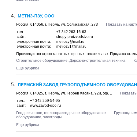
МЕТИЗ-ПЗУ, ООО
Россия,
614056
, г.
Пермь
, ул.
Соликамская, 273
Показать на карт
тел.:
+7 342 263-16-63
сайт:
stropy-proizvodstvo.ru
электронная почта:
met-pzy@mail.ru
электронная почта:
met-pzy1@mail.ru
Производство строп канатных, цепных, текстильных. Продажа сталь
Строительное оборудование. Дорожно-строительная техника
К
Еще рубрики
ПЕРМСКИЙ ЗАВОД ГРУЗОПОДЪЕМНОГО ОБОРУДОВАН
Россия,
614025
, г.
Пермь
, ул.
Героев Хасана, 92и
, оф. 1
Показать
тел.:
+7 342 259-54-95
сайт:
www.zavod-gpo.ru
Геодезическое, геологоразведочное оборудование
Грузоподъем
оборудование, электроды
Еще рубрики