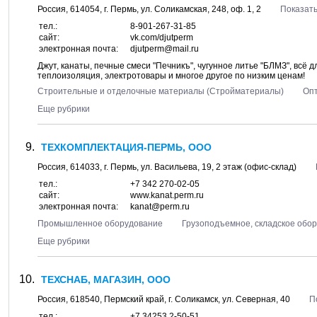
Россия,
614054
, г.
Пермь
, ул.
Соликамская, 248
, оф. 1, 2
Показать
тел.:
8-901-267-31-85
сайт:
vk.com/djutperm
электронная почта:
djutperm@mail.ru
Джут, канаты, печные смеси "Печникъ", чугунное литье "БЛМЗ", всё д
теплоизоляция, электротовары и многое другое по низким ценам!
Строительные и отделочные материалы (Стройматериалы)
Оп
Еще рубрики
ТЕХКОМПЛЕКТАЦИЯ-ПЕРМЬ, ООО
Россия,
614033
, г.
Пермь
, ул.
Васильева, 19
, 2 этаж (офис-склад)
тел.:
+7 342 270-02-05
сайт:
www.kanat.perm.ru
электронная почта:
kanat@perm.ru
Промышленное оборудование
Грузоподъемное, складское обо
Еще рубрики
ТЕХСНАБ, МАГАЗИН, ООО
Россия,
618540
,
Пермский край
, г.
Соликамск
, ул.
Северная, 40
П
тел.:
+7 34253 2-50-51