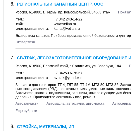
РЕГИОНАЛЬНЫЙ КАНАТНЫЙ ЦЕНТР, ООО
Россия,
614000
, г.
Пермь
, пр.
Комсомольский, 34б
, 3 этаж
Показат
тел.:
+7 342 243-14-22
сайт:
www.vetlan.ru
электронная почта:
kanat@vetlan.ru
Экспертиза канатов. Приборы промышленной безопасности для 
Экспертиза
СВ-ТРАК, ЛЕСОЗАГОТОВИТЕЛЬНОЕ ОБОРУДОВАНИЕ И 
Россия,
618500
,
Пермский край
, г.
Соликамск
, ул.
Всеобуча, 184
П
тел.:
+7 34253 6-78-67
электронная почта:
sv-trak@yandex.ru
Запчасти для тракторов: ТТ-4, ТДТ-55, ТТ-4М, МТЗ-80, МТЗ-82. Запчас
высокого давления (РВД), ленточные пилы, дисковые пилы, запчаст
Автомасла, канаты, подшипники, сальники, комплектующие для бенз
давления. Произодство ленточных пил, ремонт ...
Автозапчасти
Автомасла, автохимия, автокраска
Автосерви
Еще рубрики
СТРОЙКА, МАТЕРИАЛЫ, ИП