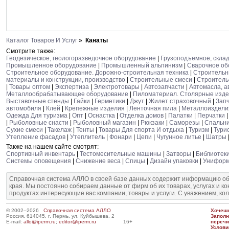
Каталог Товаров И Услуг
»
Канаты
Смотрите также:
Геодезическое, геологоразведочное оборудование
|
Грузоподъемное, скла
Промышленное оборудование
|
Промышленный альпинизм
|
Сварочное об
Строительное оборудование. Дорожно-строительная техника
|
Строительн
материалы и конструкции, производство
|
Строительные смеси
|
Строитель
|
Товары оптом
|
Экспертиза
|
Электротовары
|
Автозапчасти
|
Автомасла, а
Металлообрабатывающее оборудование
|
Пиломатериал. Столярные изд
Выставочные стенды
|
Гайки
|
Герметики
|
Джут
|
Жилет страховочный
|
Запч
автомобиля
|
Клей
|
Крепежные изделия
|
Ленточная пила
|
Металлоиздели
Одежда Для туризма
|
Опт
|
Оснастка
|
Отделка домов
|
Палатки
|
Перчатки
|
Рыболовные снасти
|
Рыболовный магазин
|
Рюкзаки
|
Саморезы
|
Спальн
Сухие смеси
|
Такелаж
|
Тенты
|
Товары Для спорта И отдыха
|
Туризм
|
Тури
Утепление фасадов
|
Утеплитель
|
Фонари
|
Цепи
|
Чугунное литье
|
Шатры
Также на нашем сайте смотрят:
Спортивный инвентарь
|
Тестомесительные машины
|
Затворы
|
Библиотек
Системы оповещения
|
Снижение веса
|
Спицы
|
Дизайн упаковки
|
Унифор
Справочная система АЛЛО в своей базе данных содержит информацию об
края. Мы постоянно собираем данные от фирм об их товарах, услугах и к
продуктах интересующие вас компании, товары и услуги. С уважением, ко
© 2002–2026
Справочная система АЛЛО
Хочешь
Россия, 614045, г. Пермь, ул. Куйбышева, 2
Запол
E-mail:
allo@iperm.ru
;
editor@iperm.ru
16+
перечи
Услови