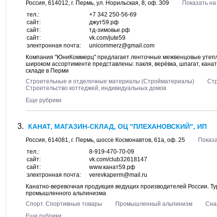
Россия,
614012
, г.
Пермь
, ул.
Норильская, 8
, оф. 309
Показать на
тел.:
+7 342 250-56-69
сайт:
джут59.рф
сайт:
тд-зимовье.рф
сайт:
vk.com/jute59
электронная почта:
unicommerz@gmail.com
Компания "ЮниКоммерц" предлагает ленточные межвенцовые утеплит
широком ассортименте представлены: пакля, верёвка, шпагат, канат,
складе в Перми
Строительные и отделочные материалы (Стройматериалы)
Стр
Строительство коттеджей, индивидуальных домов
Еще рубрики
КАНАТ, МАГАЗИН-СКЛАД, ОЦ "ПЛЕХАНОВСКИЙ", ИП
Россия,
614081
, г.
Пермь
, шоссе
Космонавтов, 61а
, оф. 25
Показа
тел.:
8-919-470-70-09
сайт:
vk.com/club32618147
сайт:
www.канат59.рф
электронная почта:
verevkaperm@mail.ru
Канатно-веревочная продукция ведущих производителей России. Т
промышленного альпинизма
Спорт. Спортивные товары
Промышленный альпинизм
Сна
Еще рубрики