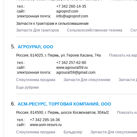
тел.:
+7 342 260-14-35
сайт:
agroprof.com
электронная почта:
info@agroprof.com
Запчасти к тракторам и сельхозмашинам
Запчасти Для тракторов
Сельскохозяйственная техника
Сел
АГРОУРАЛ, ООО
Россия,
614025
, г.
Пермь
, ул.
Героев Хасана, 74а
Показать на ка
тел.:
+7 342 257-62-80
сайт:
www.agroural59.ru
электронная почта:
agroural59@gmail.com
Спецтехника продажа
Запчасти Для спецтехники
Запчасти 
Еще рубрики
АСМ-РЕСУРС, ТОРГОВАЯ КОМПАНИЯ, ООО
Россия,
614500
, г.
Пермь
, шоссе
Космонавтов, 304а/2
Показать н
тел.:
+7 342 295-16-36
сайт:
www.asm-resurs.ru
Спецтехника продажа
Бульдозер
Запчасти Для спецтехник