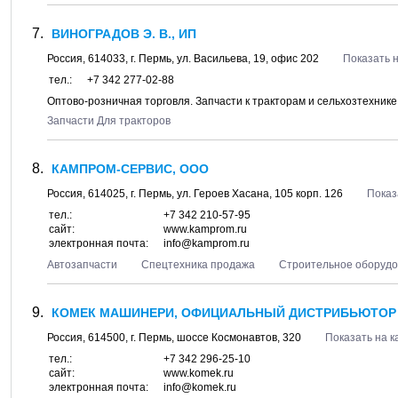
ВИНОГРАДОВ Э. В., ИП
Россия,
614033
, г.
Пермь
, ул.
Васильева, 19
, офис 202
Показать н
тел.:
+7 342 277-02-88
Оптово-розничная торговля. Запчасти к тракторам и сельхозтехнике
Запчасти Для тракторов
КАМПРОМ-СЕРВИС, ООО
Россия,
614025
, г.
Пермь
, ул.
Героев Хасана, 105 корп. 126
Показ
тел.:
+7 342 210-57-95
сайт:
www.kamprom.ru
электронная почта:
info@kamprom.ru
Автозапчасти
Спецтехника продажа
Строительное оборудо
КОМЕК МАШИНЕРИ, ОФИЦИАЛЬНЫЙ ДИСТРИБЬЮТОР 
Россия,
614500
, г.
Пермь
, шоссе
Космонавтов, 320
Показать на к
тел.:
+7 342 296-25-10
сайт:
www.komek.ru
электронная почта:
info@komek.ru