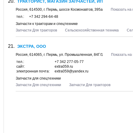
ТРАКТОРИСТ, МАГАЗИН ЗАПЧАСТЕЙ, ИП
Россия,
614500
, г.
Пермь
, шоссе
Космонавтов, 395а
Показать на 
тел.:
+7 342 294-64-48
Запчасти к тракторам и спецтехнике
Запчасти Для тракторов
Сельскохозяйственная техника
Сел
ЭКСТРА, ООО
Россия,
614065
, г.
Пермь
, ул.
Промышленная, 84Г/1
Показать на
тел.:
+7 342 277-05-77
сайт:
extra059.ru
электронная почта:
extra059@yandex.ru
Запчасти для спецтехники
Запчасти Для спецтехники
Запчасти Для тракторов