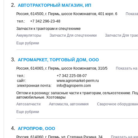
АВТОТРАКТОРНЫЙ МАГАЗИН, ИП
Россия,
614500
, г.
Пермь
, шоссе
Космонавтов, 401 корп. 6
Показа
тел.:
+7 342 296-23-48
Запчасти к тракторам и спецтехнике
Аккумуляторы
Запчасти Для спецтехники
Запчасти Для тра
Еще рубрики
АГРОМАРКЕТ, ТОРГОВЫЙ ДОМ, ООО
Россия,
614065
, г.
Пермь
, шоссе
Космонавтов, 310/5
Показать на
тел.:
+7 342 225-08-07
сайт:
www.agromarket-perm.ru
электронная почта:
info@agroperm.com
Оптом и в розницу: запасные части к тракторам, сельхозтехнике. П
автомобильные. Хозтовары
Автозапчасти
Автомасла, автохимия
Сварочное оборудован
Еще рубрики
АГРОПРОФ, ООО
Россия,
614060
, г.
Пермь
, ул.
Степана Разина, 34
Показать на ка