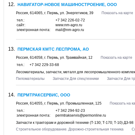
НАВИГАТОР-НОВОЕ МАШИНОСТРОЕНИЕ, ООО
Россия,
614065
, г.
Пермь
, ул.
Энергетиков, 39
Показать на карте
тел.:
+7 342 226-02-72
сайт:
www.nm-agro.ru
электронная почта:
mail@nm-agro.ru
ПЕРМСКАЯ КМТС ЛЕСПРОМА, АО
Россия,
614058
, г.
Пермь
, ул.
Трамвайная, 12
Показать на карте
тел.:
+7 342 229-33-68
Лесоматериалы, запчасти, металл для лесопромышленного компле
Пиломатериалы
Запчасти Для спецтехники
Запчасти Для т
ПЕРМТРАКСЕРВИС, ООО
Россия,
614055
, г.
Пермь
, ул.
Промышленная, 125
Показать на к
тел.:
+7 342 294-92-23
электронная почта:
permtrakservis@permonline.ru
Запчасти к тракторам и дорожной технике (Т-130; Т-170; Т-10) ДЗ-98
Строительное оборудование. Дорожно-строительная техника
С