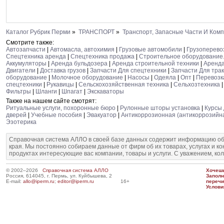
Каталог Рубрик Перми
»
ТРАНСПОРТ
»
Транспорт, Запасные Части И Ком
Смотрите также:
Автозапчасти
|
Автомасла, автохимия
|
Грузовые автомобили
|
Грузоперево
Спецтехника аренда
|
Спецтехника продажа
|
Строительное оборудование.
Аккумуляторы
|
Аренда бульдозера
|
Аренда строительной техники
|
Аренда
Двигатели
|
Доставка грузов
|
Запчасти Для спецтехники
|
Запчасти Для тра
оборудование
|
Молочное оборудование
|
Насосы
|
Одеяла
|
Опт
|
Перевозк
спецтехники
|
Рукавицы
|
Сельскохозяйственная техника
|
Сельхозтехника
Фильтры
|
Шланги
|
Шпагат
|
Экскаваторы
Также на нашем сайте смотрят:
Ритуальные услуги, похоронные бюро
|
Рулонные шторы установка
|
Курсы
дверей
|
Учебные пособия
|
Эвакуатор
|
Антикоррозионная (антикоррозийн
Эзотерика
Справочная система АЛЛО в своей базе данных содержит информацию об
края. Мы постоянно собираем данные от фирм об их товарах, услугах и к
продуктах интересующие вас компании, товары и услуги. С уважением, ко
© 2002–2026
Справочная система АЛЛО
Хочешь
Россия, 614045, г. Пермь, ул. Куйбышева, 2
Запол
E-mail:
allo@iperm.ru
;
editor@iperm.ru
16+
перечи
Услови