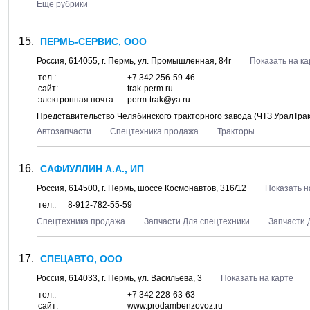
Еще рубрики
ПЕРМЬ-СЕРВИС, ООО
Россия,
614055
, г.
Пермь
, ул.
Промышленная, 84г
Показать на ка
тел.:
+7 342 256-59-46
сайт:
trak-perm.ru
электронная почта:
perm-trak@ya.ru
Представительство Челябинского тракторного завода (ЧТЗ УралТрак
Автозапчасти
Спецтехника продажа
Тракторы
САФИУЛЛИН А.А., ИП
Россия,
614500
, г.
Пермь
, шоссе
Космонавтов, 316/12
Показать н
тел.:
8-912-782-55-59
Спецтехника продажа
Запчасти Для спецтехники
Запчасти 
СПЕЦАВТО, ООО
Россия,
614033
, г.
Пермь
, ул.
Васильева, 3
Показать на карте
тел.:
+7 342 228-63-63
сайт:
www.prodambenzovoz.ru