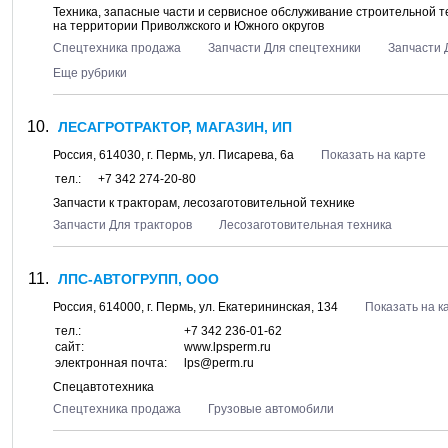
Техника, запасные части и сервисное обслуживание строительной 
на территории Приволжского и Южного округов
Спецтехника продажа
Запчасти Для спецтехники
Запчасти 
Еще рубрики
ЛЕСАГРОТРАКТОР, МАГАЗИН, ИП
Россия,
614030
, г.
Пермь
, ул.
Писарева, 6а
Показать на карте
тел.:
+7 342 274-20-80
Запчасти к тракторам, лесозаготовительной технике
Запчасти Для тракторов
Лесозаготовительная техника
ЛПС-АВТОГРУПП, ООО
Россия,
614000
, г.
Пермь
, ул.
Екатерининская, 134
Показать на к
тел.:
+7 342 236-01-62
сайт:
www.lpsperm.ru
электронная почта:
lps@perm.ru
Спецавтотехника
Спецтехника продажа
Грузовые автомобили