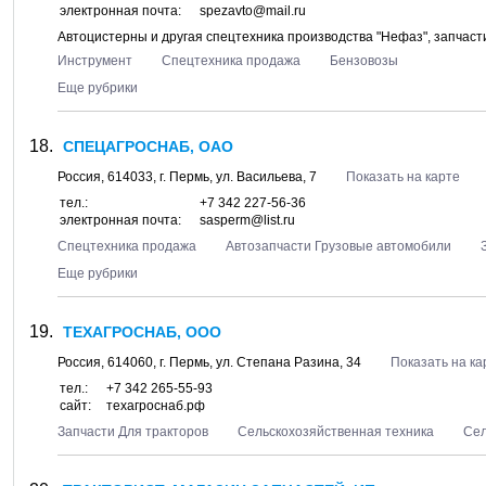
электронная почта:
spezavto@mail.ru
Автоцистерны и другая спецтехника производства "Нефаз", запчаст
Инструмент
Спецтехника продажа
Бензовозы
Еще рубрики
СПЕЦАГРОСНАБ, ОАО
Россия,
614033
, г.
Пермь
, ул.
Васильева, 7
Показать на карте
тел.:
+7 342 227-56-36
электронная почта:
sasperm@list.ru
Спецтехника продажа
Автозапчасти Грузовые автомобили
Еще рубрики
ТЕХАГРОСНАБ, ООО
Россия,
614060
, г.
Пермь
, ул.
Степана Разина, 34
Показать на ка
тел.:
+7 342 265-55-93
сайт:
техагроснаб.рф
Запчасти Для тракторов
Сельскохозяйственная техника
Сел