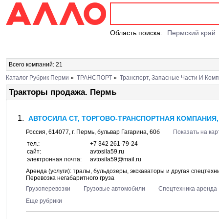
Область поиска:
Пермский край
Всего компаний: 21
Каталог Рубрик Перми
»
ТРАНСПОРТ
»
Транспорт, Запасные Части И Ком
Тракторы продажа. Пермь
АВТОСИЛА СТ, ТОРГОВО-ТРАНСПОРТНАЯ КОМПАНИЯ,
Россия,
614077
, г.
Пермь
, бульвар
Гагарина, 60б
Показать на кар
тел.:
+7 342 261-79-24
сайт:
avtosila59.ru
электронная почта:
avtosila59@mail.ru
Аренда (услуги): тралы, бульдозеры, экскаваторы и другая спецтехн
Перевозка негабаритного груза
Грузоперевозки
Грузовые автомобили
Спецтехника аренда
Еще рубрики