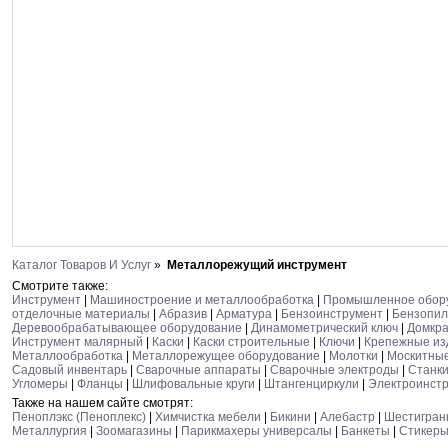
Каталог Товаров И Услуг
»
Металлорежущий инструмент
Смотрите также:
Инструмент
|
Машиностроение и металлообработка
|
Промышленное обор
отделочные материалы
|
Абразив
|
Арматура
|
Бензоинструмент
|
Бензопи
Деревообрабатывающее оборудование
|
Динамометрический ключ
|
Домкр
Инструмент малярный
|
Каски
|
Каски строительные
|
Ключи
|
Крепежные из
Металлообработка
|
Металлорежущее оборудование
|
Молотки
|
Москитные
Садовый инвентарь
|
Сварочные аппараты
|
Сварочные электроды
|
Станк
Угломеры
|
Фланцы
|
Шлифовальные круги
|
Штангенциркули
|
Электроинст
Также на нашем сайте смотрят:
Пеноплэкс (Пеноплекс)
|
Химчистка мебели
|
Бикини
|
Алебастр
|
Шестигран
Металлургия
|
Зоомагазины
|
Парикмахеры универсалы
|
Банкеты
|
Стикер