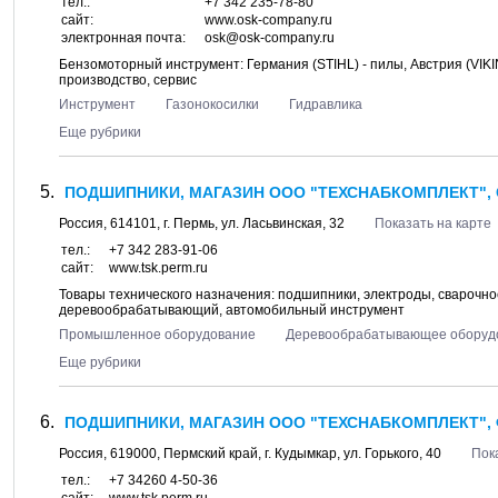
тел.:
+7 342 235-78-80
сайт:
www.osk-company.ru
электронная почта:
osk@osk-company.ru
Бензомоторный инструмент: Германия (STIHL) - пилы, Австрия (VIKIN
производство, сервис
Инструмент
Газонокосилки
Гидравлика
Еще рубрики
ПОДШИПНИКИ, МАГАЗИН ООО "ТЕХСНАБКОМПЛЕКТ",
Россия,
614101
, г.
Пермь
, ул.
Ласьвинская, 32
Показать на карте
тел.:
+7 342 283-91-06
сайт:
www.tsk.perm.ru
Товары технического назначения: подшипники, электроды, сварочн
деревообрабатывающий, автомобильный инструмент
Промышленное оборудование
Деревообрабатывающее оборуд
Еще рубрики
ПОДШИПНИКИ, МАГАЗИН ООО "ТЕХСНАБКОМПЛЕКТ", 
Россия,
619000
,
Пермский край
, г.
Кудымкар
, ул.
Горького, 40
Пок
тел.:
+7 34260 4-50-36