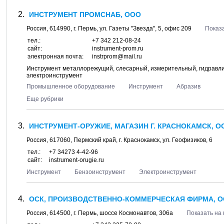
ИНСТРУМЕНТ ПРОМСНАБ, ООО
Россия,
614990
, г.
Пермь
, ул.
Газеты "Звезда", 5
, офис 209
Показа
тел.:
+7 342 212-08-24
сайт:
instrument-prom.ru
электронная почта:
instrprom@mail.ru
Инструмент металлорежущий, слесарный, измерительный, гидравлич
электроинструмент
Промышленное оборудование
Инструмент
Абразив
Еще рубрики
ИНСТРУМЕНТ-ОРУЖИЕ, МАГАЗИН Г. КРАСНОКАМСК, О
Россия,
617060
,
Пермский край
, г.
Краснокамск
, ул.
Геофизиков, 6
тел.:
+7 34273 4-42-96
сайт:
instrument-orugie.ru
Инструмент
Бензоинструмент
Электроинструмент
ОСК, ПРОИЗВОДСТВЕННО-КОММЕРЧЕСКАЯ ФИРМА, 
Россия,
614500
, г.
Пермь
, шоссе
Космонавтов, 306а
Показать на 