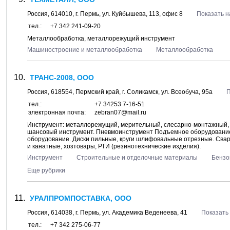
Россия,
614010
, г.
Пермь
, ул.
Куйбышева, 113
, офис 8
Показать н
тел.:
+7 342 241-09-20
Металлообработка, металлорежущий инструмент
Машиностроение и металлообработка
Металлообработка
ТРАНС-2008, ООО
Россия,
618554
,
Пермский край
, г.
Соликамск
, ул.
Всеобуча, 95а
П
тел.:
+7 34253 7-16-51
электронная почта:
zebran07@mail.ru
Инструмент: металлорежущий, мерительный, слесарно-монтажный, 
шансовый инструмент. Пневмоинструмент Подъемное оборудование
оборудование. Диски пильные, круги шлифовальные отрезные. Свар
и канатные, хозтовары, РТИ (резинотехнические изделия).
Инструмент
Строительные и отделочные материалы
Бензо
Еще рубрики
УРАЛПРОМПОСТАВКА, ООО
Россия,
614038
, г.
Пермь
, ул.
Академика Веденеева, 41
Показать 
тел.:
+7 342 275-06-77