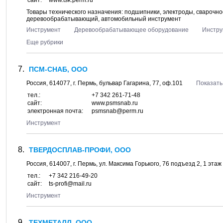
сайт:
www.tsk.perm.ru
Товары технического назначения: подшипники, электроды, сварочн
деревообрабатывающий, автомобильный инструмент
Инструмент
Деревообрабатывающее оборудование
Инстру
Еще рубрики
ПСМ-СНАБ, ООО
Россия,
614077
, г.
Пермь
, бульвар
Гагарина, 77
, оф.101
Показать
тел.:
+7 342 261-71-48
сайт:
www.psmsnab.ru
электронная почта:
psmsnab@perm.ru
Инструмент
ТВЕРДОСПЛАВ-ПРОФИ, ООО
Россия,
614007
, г.
Пермь
, ул.
Максима Горького, 76 подъезд 2
, 1 этаж
тел.:
+7 342 216-49-20
сайт:
ts-profi@mail.ru
Инструмент
ТЕХМЕТАЛЛ, ООО