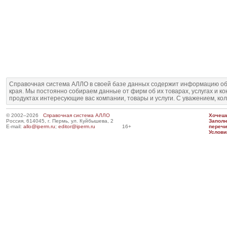
Справочная система АЛЛО в своей базе данных содержит информацию об
края. Мы постоянно собираем данные от фирм об их товарах, услугах и к
продуктах интересующие вас компании, товары и услуги. С уважением, ко
© 2002–2026
Справочная система АЛЛО
Хочешь
Россия, 614045, г. Пермь, ул. Куйбышева, 2
Запол
E-mail:
allo@iperm.ru
;
editor@iperm.ru
16+
перечи
Услови