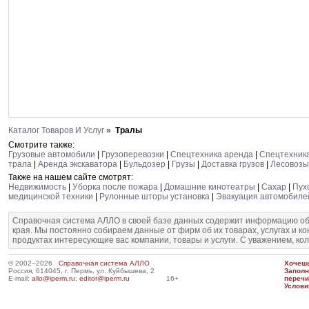
Каталог Товаров И Услуг
»
Тралы
Смотрите также:
Грузовые автомобили
|
Грузоперевозки
|
Спецтехника аренда
|
Спецтехник
трала
|
Аренда экскаватора
|
Бульдозер
|
Грузы
|
Доставка грузов
|
Лесовозы
Также на нашем сайте смотрят:
Недвижимость
|
Уборка после пожара
|
Домашние кинотеатры
|
Сахар
|
Пух
медицинской техники
|
Рулонные шторы установка
|
Эвакуация автомобиле
Справочная система АЛЛО в своей базе данных содержит информацию об
края. Мы постоянно собираем данные от фирм об их товарах, услугах и к
продуктах интересующие вас компании, товары и услуги. С уважением, ко
© 2002–2026
Справочная система АЛЛО
Хочешь
Россия, 614045, г. Пермь, ул. Куйбышева, 2
Запол
E-mail:
allo@iperm.ru
;
editor@iperm.ru
16+
перечи
Услови