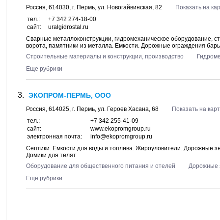
Россия,
614030
, г.
Пермь
, ул.
Новогайвинская, 82
Показать на ка
тел.:
+7 342 274-18-00
сайт:
uralgidrostal.ru
Сварные металлоконструкции, гидромеханическое оборудование, с
ворота, памятники из металла. Емкости. Дорожные ограждения барь
Строительные материалы и конструкции, производство
Гидроме
Еще рубрики
ЭКОПРОМ-ПЕРМЬ, ООО
Россия,
614025
, г.
Пермь
, ул.
Героев Хасана, 68
Показать на кар
тел.:
+7 342 255-41-09
сайт:
www.ekopromgroup.ru
электронная почта:
info@ekopromgroup.ru
Септики. Емкости для воды и топлива. Жироуловители. Дорожные зн
Домики для телят
Оборудование для общественного питания и отелей
Дорожные 
Еще рубрики