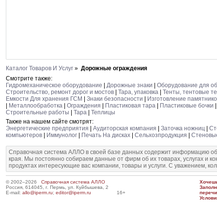
Каталог Товаров И Услуг
»
Дорожные ограждения
Смотрите также:
Гидромеханическое оборудование
|
Дорожные знаки
|
Оборудование для об
Строительство, ремонт дорог и мостов
|
Тара, упаковка
|
Тенты, тентовые т
Емкости Для хранения ГСМ
|
Знаки безопасности
|
Изготовление памятнико
|
Металлообработка
|
Ограждения
|
Пластиковая тара
|
Пластиковые бочки
Строительные работы
|
Тара
|
Теплицы
Также на нашем сайте смотрят:
Энергетические предприятия
|
Аудиторская компания
|
Заточка ножниц
|
Ст
компьютеров
|
Иммунолог
|
Печать На дисках
|
Сельхозпродукция
|
Стеновы
Справочная система АЛЛО в своей базе данных содержит информацию об
края. Мы постоянно собираем данные от фирм об их товарах, услугах и к
продуктах интересующие вас компании, товары и услуги. С уважением, ко
© 2002–2026
Справочная система АЛЛО
Хочешь
Россия, 614045, г. Пермь, ул. Куйбышева, 2
Запол
E-mail:
allo@iperm.ru
;
editor@iperm.ru
16+
перечи
Услови