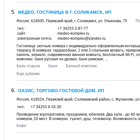
МЕДЕО, ГОСТИНИЦА В Г. СОЛИКАМСК, ИП
Россия,
618500
,
Пермский край
, г.
Соликамск
, ул.
Ульянова, 75
По
тел.:
+7 34253 2-87-77
сайт:
medeo-komplex.ru
электронная почта:
medeo-komplex@yandex.ru
Гостиница: уютные номера с индивидуально оформленным интерьеро
террасу. В номерах: гардеробная, 1 или 2-спальная кровать, прикр
панель, зеркало, современная ванная комната, бесплатный Wi-Fi, 
комплекс: баня русская на дровах, баня римская, ...
Базы отдыха
Бани
Банный комплекс
Еще рубрики
ОАЗИС, ТОРГОВО-ГОСТЕВОЙ ДОМ, ИП
Россия,
618524
,
Пермский край, Соликамский район
, с.
Жуланово
, ул
тел.:
+7 34253 9-33-30
Проведение корпоративов, праздников, юбилеев. Два зала - до 40 че
номеров, 20 мест. В номерах: туалет, душ, телевизор. Возможность 
Кафе