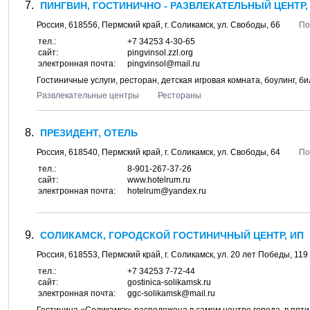
ПИНГВИН, ГОСТИНИЧНО - РАЗВЛЕКАТЕЛЬНЫЙ ЦЕНТР,
Россия,
618556
,
Пермский край
, г.
Соликамск
, ул.
Свободы, 66
По
тел.:
+7 34253 4-30-65
сайт:
pingvinsol.zzl.org
электронная почта:
pingvinsol@mail.ru
Гостиничные услуги, ресторан, детская игровая комната, боулинг, б
Развлекательные центры
Рестораны
ПРЕЗИДЕНТ, ОТЕЛЬ
Россия,
618540
,
Пермский край
, г.
Соликамск
, ул.
Свободы, 64
По
тел.:
8-901-267-37-26
сайт:
www.hotelrum.ru
электронная почта:
hotelrum@yandex.ru
СОЛИКАМСК, ГОРОДСКОЙ ГОСТИНИЧНЫЙ ЦЕНТР, ИП
Россия,
618553
,
Пермский край
, г.
Соликамск
, ул.
20 лет Победы, 119
тел.:
+7 34253 7-72-44
сайт:
gostinica-solikamsk.ru
электронная почта:
ggc-solikamsk@mail.ru