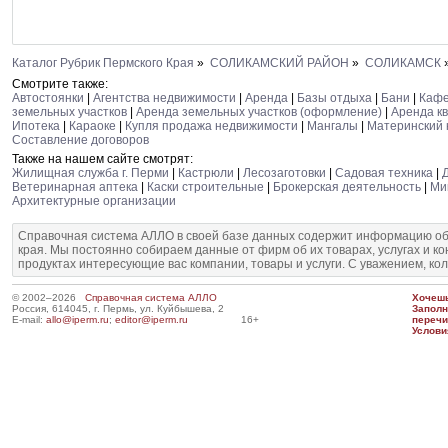
Каталог Рубрик Пермского Края
»
СОЛИКАМСКИЙ РАЙОН
»
СОЛИКАМСК
Смотрите также:
Автостоянки
|
Агентства недвижимости
|
Аренда
|
Базы отдыха
|
Бани
|
Каф
земельных участков
|
Аренда земельных участков (оформление)
|
Аренда к
Ипотека
|
Караоке
|
Купля продажа недвижимости
|
Мангалы
|
Материнский 
Составление договоров
Также на нашем сайте смотрят:
Жилищная служба г. Перми
|
Кастрюли
|
Лесозаготовки
|
Садовая техника
|
Ветеринарная аптека
|
Каски строительные
|
Брокерская деятельность
|
Ми
Архитектурные организации
Справочная система АЛЛО в своей базе данных содержит информацию об
края. Мы постоянно собираем данные от фирм об их товарах, услугах и к
продуктах интересующие вас компании, товары и услуги. С уважением, ко
© 2002–2026
Справочная система АЛЛО
Хочешь
Россия, 614045, г. Пермь, ул. Куйбышева, 2
Запол
E-mail:
allo@iperm.ru
;
editor@iperm.ru
16+
перечи
Услови