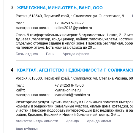
ЖЕМЧУЖИНА, МИНИ-ОТЕЛЬ, БАНЯ, ООО
Россия,
618540
,
Пермский край
, г.
Соликамск
, ул.
Энергетиков, 9
тел.:
+7 34253 5-12-22
электронная почта:
solles2013@yandex.ru
Отель 9 комфортабельных номеров: 6 одноместных, 1 люкс, 2 - 2-ме
душевая, телевизор, кондиционер, чайник, тапочки, халаты. Гостин
Отдельно стоящее здание в жилой зоне. Парковка бесплатная, обо
на первом этаже. Есть комната отдыха до 20 ...
Базы отдыха
Бани
Аренда офисов
КВАРТАЛ, АГЕНТСТВО НЕДВИЖИМОСТИ Г. СОЛИКАМС
Россия,
618500
,
Пермский край
, г.
Соликамск
, ул.
Степана Разина, 60
тел.:
+7 34253 6-75-50
сайт:
kvartal-online.ru
электронная почта:
kvartalsol@rambler.ru
Риэлторские услуги. Купить квартиру в г.Соликамск поможем быстро и
комнаты в общежитии, земельные участки, жилые дома, коттеджи, о
участки. Поможем подобрать интересующую Вас недвижимость: в ра
район, Красное, Верхний и Нижний больничный, центр, 3-й ...
Агентства недвижимости
Аренда
Аренда жилья
Еще рубрики