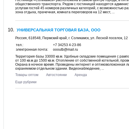
Гостиница «Соликамск» расположена в самом центре города, в пяти
общественного транспорта. Рядом с гостиницей находятся админист
услугам гостей 45 номеров различных категорий, с возможностью раз
зона отдыха, прачечная, комната переговоров на 12 мест, ...
УНИВЕРСАЛЬНАЯ ТОРГОВАЯ БАЗА, ООО
Россия,
618548
,
Пермский край
, г.
Соликамск
, ул.
Лесной поселок, 12
тел.:
+7 34253 4-23-86
электронная почта:
oooutb@mail.ru
Территория базы 33000 кв.м. Удобные складские помещения с рампо
от 100 кв.м до 1500 кв.м. Отопление от собственной котельной, про
Охрана в ночное время. Проведены интернет и оптиковолоконная 
охраняемом отдельном здании. Видеонаблюдение, ...
Товары оптом
Автостоянки
Аренда
Еще рубрики