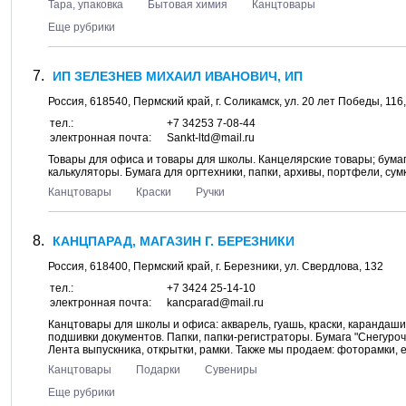
Тара, упаковка
Бытовая химия
Канцтовары
Еще рубрики
ИП ЗЕЛЕЗНЕВ МИХАИЛ ИВАНОВИЧ, ИП
Россия,
618540
,
Пермский край
, г.
Соликамск
, ул.
20 лет Победы, 116
тел.:
+7 34253 7-08-44
электронная почта:
Sankt-ltd@mail.ru
Товары для офиса и товары для школы. Канцелярские товары; бумага 
калькуляторы. Бумага для оргтехники, папки, архивы, портфели, сум
Канцтовары
Краски
Ручки
КАНЦПАРАД, МАГАЗИН Г. БЕРЕЗНИКИ
Россия,
618400
,
Пермский край
, г.
Березники
, ул.
Свердлова, 132
тел.:
+7 3424 25-14-10
электронная почта:
kancparad@mail.ru
Канцтовары для школы и офиса: акварель, гуашь, краски, карандаши,
подшивки документов. Папки, папки-регистраторы. Бумага "Снегурочка
Лента выпускника, открытки, рамки. Также мы продаем: фоторамки, е
Канцтовары
Подарки
Сувениры
Еще рубрики