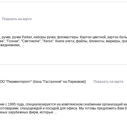
Показать на карте
 ручки, ручки Parker, наборы ручек, фломастеры. Картон цветной, картон бел
", "Гознак", "Светокопи", "Xerox". Книги учета, файлы, блокноты, маркеры, гр
жедневники, ...
ОО "Перминтеропт" (база "Гастроном" на Парковом))
Показать на карте
ке с 1995 года, специализируется на комплексном снабжении организаций к
хозтоварами, спецодеждой и посудой для офиса. Мы готовы предложить Вам 
жных зарубежных фирм, которые ...