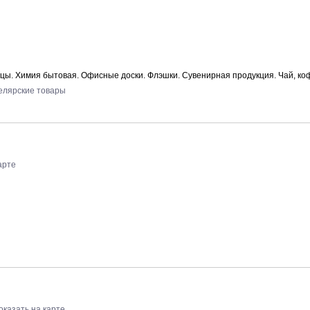
нцы. Химия бытовая. Офисные доски. Флэшки. Сувенирная продукция. Чай, ко
елярские товары
арте
оказать на карте