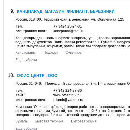
КАНЦПАРАД, МАГАЗИН, ФИЛИАЛ Г. БЕРЕЗНИКИ
Россия,
618400
,
Пермский край
, г.
Березники
, ул.
Юбилейная, 125
тел.:
+7 3424 25-24-31
электронная почта:
kancparad@mail.ru
Канцтовары для школы и офиса: акварель, гуашь, краски, карандаши,
подшивки документов. Папки, папки-регистраторы. Бумага "Снегурочка
Лента выпускника, открытки, рамки. Также мы продаем: фоторамки, е
Канцтовары
Подарки
Сувениры
Еще рубрики
ОФИС-ЦЕНТР , ООО
Россия,
614046
, г.
Пермь
, ул.
Водопроводная 3-я, 1
(на территории О
тел.:
+7 342 224-27-36
сайт:
www.ofcentr59.ru
электронная почта:
ofcentr@yandex.ru
Компания "Офис-центр" плодотворно работает на канцелярском рын
офисными товарами, бумагой, кожгалантереей, бытовой техникой, 
товаров: от недорогой и качественной продукции до товаров прести
Бумага
Бытовая техника
Бытовая химия
Еще рубрики