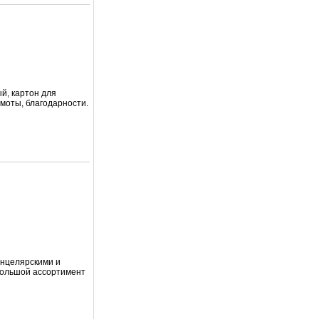
ый, картон для
амоты, благодарности.
анцелярскими и
большой ассортимент