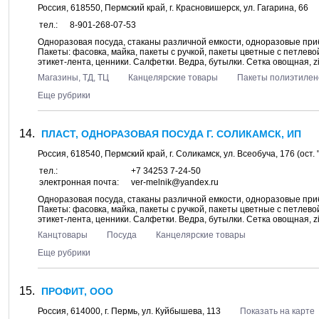
Россия,
618550
,
Пермский край
, г.
Красновишерск
, ул.
Гагарина, 66
тел.:
8-901-268-07-53
Одноразовая посуда, стаканы различной емкости, одноразовые при
Пакеты: фасовка, майка, пакеты с ручкой, пакеты цветные с петлев
этикет-лента, ценники. Салфетки. Ведра, бутылки. Сетка овощная, zi
Магазины, ТД, ТЦ
Канцелярские товары
Пакеты полиэтиле
Еще рубрики
ПЛАСТ, ОДНОРАЗОВАЯ ПОСУДА Г. СОЛИКАМСК, ИП
Россия,
618540
,
Пермский край
, г.
Соликамск
, ул.
Всеобуча, 176
(ост.
тел.:
+7 34253 7-24-50
электронная почта:
ver-melnik@yandex.ru
Одноразовая посуда, стаканы различной емкости, одноразовые при
Пакеты: фасовка, майка, пакеты с ручкой, пакеты цветные с петлев
этикет-лента, ценники. Салфетки. Ведра, бутылки. Сетка овощная, zi
Канцтовары
Посуда
Канцелярские товары
Еще рубрики
ПРОФИТ, ООО
Россия,
614000
, г.
Пермь
, ул.
Куйбышева, 113
Показать на карте