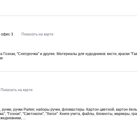
, офис 3
Показать на карте
Гознак, "Снегурочка" и другие. Материалы для худодников: кисти, краски "Гам
ки
Показать на карте
 ручки, ручки Parker, наборы ручек, фломастеры. Картон цветной, картон бел
", "Гознак", "Светокопи", "Xerox". Книги учета, файлы, блокноты, маркеры, гр
жедневники, ...