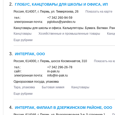
ГЛОБУС, КАНЦТОВАРЫ ДЛЯ ШКОЛЫ И ОФИСА, ИП
Россия,
614007
, г.
Пермь
, ул.
Тимирязева, 26
Показать на карте
тел.:
+7 342 260-94-59
электронная почта:
pglobus@yandex.ru
Канцтовары для школы и офиса. Калькуляторы. Бумага. Ватман. Ра
Канцтовары
Хозяйственные и промышленные товары
Канц
Еще рубрики
ИНТЕРПАК, ООО
Россия,
614000
, г.
Пермь
, шоссе
Космонавтов, 310
Показать на к
тел.:
+7 342 296-26-78
сайт:
in-pak.ru
электронная почта:
info@in-pak.ru
Одноразовая посуда, упаковка
Тара, упаковка
Бытовая химия
Канцтовары
Еще рубрики
ИНТЕРПАК, ФИЛИАЛ В ДЗЕРЖИНСКОМ РАЙОНЕ, ООО
Россия,
614046
, г.
Пермь
, ул.
Водопроводная 3-я, 5 строение 1
П