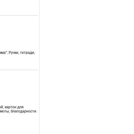
ма". Ручки, тетради,
ый, картон для
амоты, благодарности.