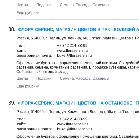
Цветы
Подарки
Семена. Рассада. Саженцы
Еще рубрики
ФЛОРА-СЕРВИС, МАГАЗИН ЦВЕТОВ В ТРК «КОЛИЗЕЙ А
Россия,
614000
, г.
Пермь
, ул.
Ленина, 60
, 1 этаж (Магазин цветов в 
тел.:
+7 342 214-88-99
сайт:
www.floraservis.ru
электронная почта:
buket@floraservis.ru
Оформление букетов, оформление помещений цветами. Свадебный б
растения, семена, комнатные растения. В продаже сувениры, картин
Собственный оптовый склад
Цветы
Подарки
Семена. Рассада. Саженцы
Еще рубрики
ФЛОРА-СЕРВИС, МАГАЗИН ЦВЕТОВ НА ОСТАНОВКЕ "Г
Россия,
614065
, г.
Пермь
, ул.
Космонавта Леонова, 56а
(ост."Геологов
тел.:
+7 342 214-88-99
сайт:
www.floraservis.ru
электронная почта:
buket@floraservis.ru
Оформление букетов, оформление помещений цветами. Свадебный б