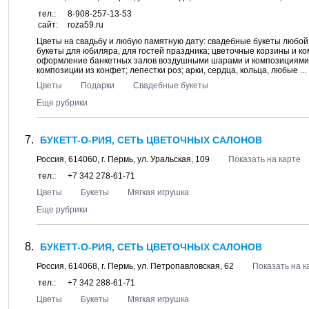
тел.:
8-908-257-13-53
сайт:
roza59.ru
Цветы на свадьбу и любую памятную дату: свадебные букеты любой 
букеты для юбиляра, для гостей праздника; цветочные корзины и к
оформление банкетных залов воздушными шарами и композициями и
композиции из конфет; лепестки роз; арки, сердца, кольца, любые ...
Цветы
Подарки
Свадебные букеты
Еще рубрики
БУКЕTT-О-РИЯ, СЕТЬ ЦВЕТОЧНЫХ САЛОНОВ
Россия,
614060
, г.
Пермь
, ул.
Уральская, 109
Показать на карте
тел.:
+7 342 278-61-71
Цветы
Букеты
Мягкая игрушка
Еще рубрики
БУКЕTT-О-РИЯ, СЕТЬ ЦВЕТОЧНЫХ САЛОНОВ
Россия,
614068
, г.
Пермь
, ул.
Петропавловская, 62
Показать на к
тел.:
+7 342 288-61-71
Цветы
Букеты
Мягкая игрушка