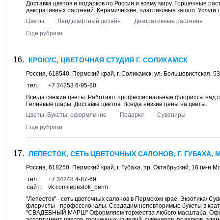
Доставка цветов и подарков по России и всему миру. Горшечные ра
декоративных растений. Керамические, пластиковые кашпо. Услуги
Цветы
Ландшафтный дизайн
Декоративные растения
Еще рубрики
КРОКУС, ЦВЕТОЧНАЯ СТУДИЯ Г. СОЛИКАМСК
Россия,
618540
,
Пермский край
, г.
Соликамск
, ул.
Большевистская, 53
тел.:
+7 34253 6-95-80
Всегда свежие цветы. Работают профессиональные флористы над с
Гелиевые шары. Доставка цветов. Всегда низкие цены на цветы.
Цветы. Букеты, оформление
Подарки
Сувениры
Еще рубрики
ЛЕПЕСТОК, СЕТЬ ЦВЕТОЧНЫХ САЛОНОВ, Г. ГУБАХА, 
Россия,
618250
,
Пермский край
, г.
Губаха
, пр.
Октябрьский, 16
(м-н М
тел.:
+7 34248 4-87-69
сайт:
vk.com/lepestok_perm
"Лепесток" - сеть цветочных салонов в Пермском крае. Экзотика/ С
флористы - профессионалы. Создадим неповторимые букеты в крат
"СВАДЕБНЫЙ МАРШ" Оформляем торжества любого масштаба. Оформ
ассортимент цветов, горшечных изделий, сувениров, подарков, элеме