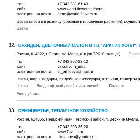
тел.:
+7 342 281-61-43
сайт:
www.world-flowers.ru/perm
электронная почта:
perm@world-flowers.ru
Цветы оптом и в розницу (срезные и горшечные растения), осущест
Цветы
ОРХИДЕЯ, ЦВЕТОЧНЫЙ САЛОН В ТЦ "АРКТИК ХОЛЛ", 
Россия,
614022
, г.
Пермь
, ул.
Мира, 41в
(за ТРК "Столица")
Показ
тел.:
+7 342 202-28-12
сайт:
vk.com/orh_idea
электронная почта:
el_orhideya@mail.ru
Цветы, шары, подарки, свадебные аксессуары, открытки, конверты р
Цветы
Ландшафтный дизайн. Фитодизайн
Подарки
Еще рубрики
СЕМИЦВЕТЬЕ, ТЕПЛИЧНОЕ ХОЗЯЙСТВО
Россия,
614065
,
Пермский край, Пермский район
, п.
Верхние Муллы
,
тел.:
+7 342 203-36-20
сайт:
www.7cvetie.ru
электронная почта:
t.kulanova@yandex.ru