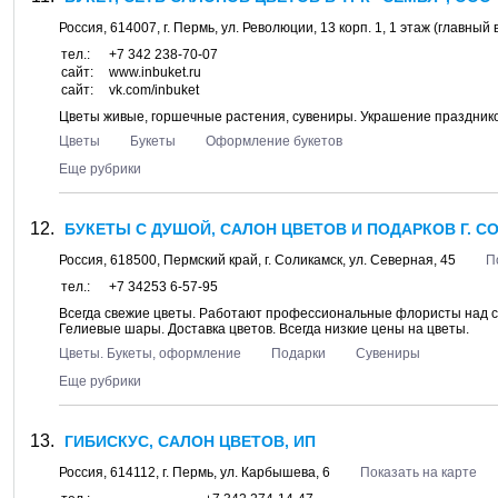
Россия,
614007
, г.
Пермь
, ул.
Революции, 13 корп. 1
, 1 этаж (главный
тел.:
+7 342 238-70-07
сайт:
www.inbuket.ru
сайт:
vk.com/inbuket
Цветы живые, горшечные растения, сувениры. Украшение праздников
Цветы
Букеты
Оформление букетов
Еще рубрики
БУКЕТЫ С ДУШОЙ, САЛОН ЦВЕТОВ И ПОДАРКОВ Г. 
Россия,
618500
,
Пермский край
, г.
Соликамск
, ул.
Северная, 45
П
тел.:
+7 34253 6-57-95
Всегда свежие цветы. Работают профессиональные флористы над с
Гелиевые шары. Доставка цветов. Всегда низкие цены на цветы.
Цветы. Букеты, оформление
Подарки
Сувениры
Еще рубрики
ГИБИСКУС, САЛОН ЦВЕТОВ, ИП
Россия,
614112
, г.
Пермь
, ул.
Карбышева, 6
Показать на карте