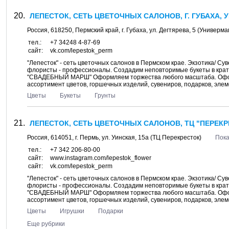
ЛЕПЕСТОК, СЕТЬ ЦВЕТОЧНЫХ САЛОНОВ, Г. ГУБАХА, 
Россия,
618250
,
Пермский край
, г.
Губаха
, ул.
Дегтярева, 5
(Универма
тел.:
+7 34248 4-87-69
сайт:
vk.com/lepestok_perm
"Лепесток" - сеть цветочных салонов в Пермском крае. Экзотика/ С
флористы - профессионалы. Создадим неповторимые букеты в крат
"СВАДЕБНЫЙ МАРШ" Оформляем торжества любого масштаба. Оформ
ассортимент цветов, горшечных изделий, сувениров, подарков, элеме
Цветы
Букеты
Грунты
ЛЕПЕСТОК, СЕТЬ ЦВЕТОЧНЫХ САЛОНОВ, ТЦ "ПЕРЕКР
Россия,
614051
, г.
Пермь
, ул.
Уинская, 15а
(ТЦ Перекресток)
Пока
тел.:
+7 342 206-80-00
сайт:
www.instagram.com/lepestok_flower
сайт:
vk.com/lepestok_perm
"Лепесток" - сеть цветочных салонов в Пермском крае. Экзотика/ С
флористы - профессионалы. Создадим неповторимые букеты в крат
"СВАДЕБНЫЙ МАРШ" Оформляем торжества любого масштаба. Оформ
ассортимент цветов, горшечных изделий, сувениров, подарков, элеме
Цветы
Игрушки
Подарки
Еще рубрики