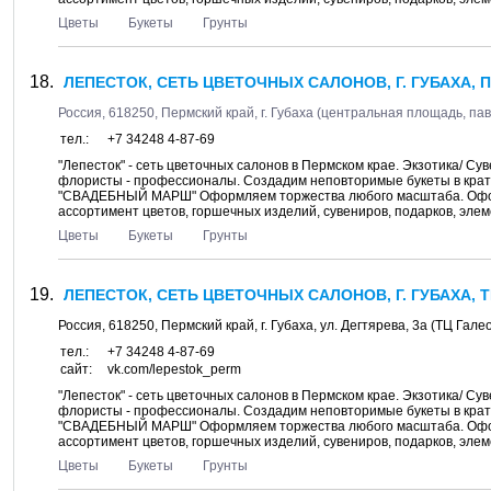
Цветы
Букеты
Грунты
ЛЕПЕСТОК, СЕТЬ ЦВЕТОЧНЫХ САЛОНОВ, Г. ГУБАХА, П
Россия,
618250
,
Пермский край
, г.
Губаха
(центральная площадь, пав.
тел.:
+7 34248 4-87-69
"Лепесток" - сеть цветочных салонов в Пермском крае. Экзотика/ С
флористы - профессионалы. Создадим неповторимые букеты в крат
"СВАДЕБНЫЙ МАРШ" Оформляем торжества любого масштаба. Оформ
ассортимент цветов, горшечных изделий, сувениров, подарков, элеме
Цветы
Букеты
Грунты
ЛЕПЕСТОК, СЕТЬ ЦВЕТОЧНЫХ САЛОНОВ, Г. ГУБАХА, Т
Россия,
618250
,
Пермский край
, г.
Губаха
, ул.
Дегтярева, 3а
(ТЦ Гале
тел.:
+7 34248 4-87-69
сайт:
vk.com/lepestok_perm
"Лепесток" - сеть цветочных салонов в Пермском крае. Экзотика/ С
флористы - профессионалы. Создадим неповторимые букеты в крат
"СВАДЕБНЫЙ МАРШ" Оформляем торжества любого масштаба. Оформ
ассортимент цветов, горшечных изделий, сувениров, подарков, элеме
Цветы
Букеты
Грунты