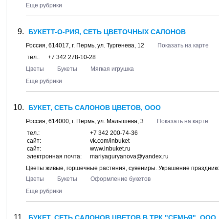
Еще рубрики
БУКЕTT-О-РИЯ, СЕТЬ ЦВЕТОЧНЫХ САЛОНОВ
Россия,
614017
, г.
Пермь
, ул.
Тургенева, 12
Показать на карте
тел.:
+7 342 278-10-28
Цветы
Букеты
Мягкая игрушка
Еще рубрики
БУКЕТ, СЕТЬ САЛОНОВ ЦВЕТОВ, ООО
Россия,
614000
, г.
Пермь
, ул.
Малышева, 3
Показать на карте
тел.:
+7 342 200-74-36
сайт:
vk.com/inbuket
сайт:
www.inbuket.ru
электронная почта:
mariyaguryanova@yandex.ru
Цветы живые, горшечные растения, сувениры. Украшение праздников
Цветы
Букеты
Оформление букетов
Еще рубрики
БУКЕТ, СЕТЬ САЛОНОВ ЦВЕТОВ В ТРК "СЕМЬЯ", ООО