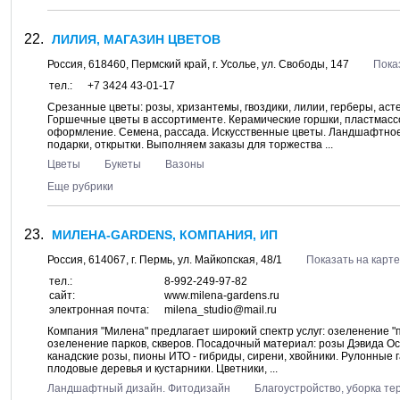
ЛИЛИЯ, МАГАЗИН ЦВЕТОВ
Россия,
618460
,
Пермский край
, г.
Усолье
, ул.
Свободы, 147
Пока
тел.:
+7 3424 43-01-17
Срезанные цветы: розы, хризантемы, гвоздики, лилии, герберы, аст
Горшечные цветы в ассортименте. Керамические горшки, пластмассо
оформление. Семена, рассада. Искусственные цветы. Ландшафтное
подарки, открытки. Выполняем заказы для торжества ...
Цветы
Букеты
Вазоны
Еще рубрики
МИЛЕНА-GARDENS, КОМПАНИЯ, ИП
Россия,
614067
, г.
Пермь
, ул.
Майкопская, 48/1
Показать на карте
тел.:
8-992-249-97-82
сайт:
www.milena-gardens.ru
электронная почта:
milena_studio@mail.ru
Компания "Милена" предлагает широкий спектр услуг: озеленение 
озеленение парков, скверов. Посадочный материал: розы Дэвида Ост
канадские розы, пионы ИТО - гибриды, сирени, хвойники. Рулонные 
плодовые деревья и кустарники. Цветники, ...
Ландшафтный дизайн. Фитодизайн
Благоустройство, уборка те