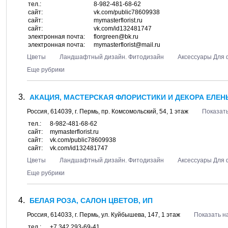
тел.:
8-982-481-68-62
сайт:
vk.com/public78609938
сайт:
mymasterflorist.ru
сайт:
vk.com/id132481747
электронная почта:
florgreen@bk.ru
электронная почта:
mymasterflorist@mail.ru
Цветы
Ландшафтный дизайн. Фитодизайн
Аксессуары Для 
Еще рубрики
АКАЦИЯ, МАСТЕРСКАЯ ФЛОРИСТИКИ И ДЕКОРА ЕЛЕН
Россия,
614039
, г.
Пермь
, пр.
Комсомольский, 54
, 1 этаж
Показать
тел.:
8-982-481-68-62
сайт:
mymasterflorist.ru
сайт:
vk.com/public78609938
сайт:
vk.com/id132481747
Цветы
Ландшафтный дизайн. Фитодизайн
Аксессуары Для 
Еще рубрики
БЕЛАЯ РОЗА, САЛОН ЦВЕТОВ, ИП
Россия,
614033
, г.
Пермь
, ул.
Куйбышева, 147
, 1 этаж
Показать н
тел.:
+7 342 293-69-41