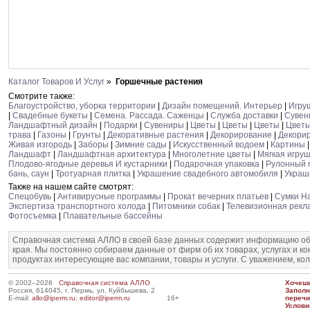
Каталог Товаров И Услуг
»
Горшечные растения
Смотрите также:
Благоустройство, уборка территории
|
Дизайн помещений. Интерьер
|
Игру
|
Свадебные букеты
|
Семена. Рассада. Саженцы
|
Служба доставки
|
Сувен
Ландшафтный дизайн
|
Подарки
|
Сувениры
|
Цветы
|
Цветы
|
Цветы
|
Цветы
трава
|
Газоны
|
Грунты
|
Декоративные растения
|
Декорирование
|
Декори
Живая изгородь
|
Заборы
|
Зимние сады
|
Искусственный водоем
|
Картины
Ландшафт
|
Ландшафтная архитектура
|
Многолетние цветы
|
Мягкая игру
Плодово-ягодные деревья И кустарники
|
Подарочная упаковка
|
Рулонный 
бань, саун
|
Тротуарная плитка
|
Украшение свадебного автомобиля
|
Украш
Также на нашем сайте смотрят:
Спецобувь
|
Антивирусные программы
|
Прокат вечерних платьев
|
Сумки Н
Экспертиза транспортного холода
|
Питомники собак
|
Телевизионная рек
Фотосъемка
|
Плавательные бассейны
Справочная система АЛЛО в своей базе данных содержит информацию об
края. Мы постоянно собираем данные от фирм об их товарах, услугах и к
продуктах интересующие вас компании, товары и услуги. С уважением, ко
© 2002–2026
Справочная система АЛЛО
Хочешь
Россия, 614045, г. Пермь, ул. Куйбышева, 2
Запол
E-mail:
allo@iperm.ru
;
editor@iperm.ru
16+
перечи
Услови