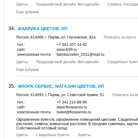
Цветы
Ландшафтный дизайн. Фитодизайн
Семена. Рассад
Еще рубрики
ФАБРИКА ЦВЕТОВ, ИП
Россия,
614089
, г.
Пермь
, ул.
Горловская, 92а
Показать на карте
тел.:
+7 342 207-14-40
сайт:
www.fc99.ru
электронная почта:
fabrikacvetov_2011@mail.ru
Цветы
Ландшафтный дизайн. Фитодизайн
Свадебные буке
Еще рубрики
ФЛОРА-СЕРВИС, МАГАЗИН ЦВЕТОВ, ИП
Россия,
614095
, г.
Пермь
, ул.
Советской Армии, 51
Показать на к
тел.:
+7 342 214-88-99
сайт:
www.floraservis.ru
электронная почта:
buket@floraservis.ru
Оформление букетов, оформление помещений цветами. Свадебный б
растения, семена, комнатные растения. В продаже сувениры, картин
Собственный оптовый склад
Цветы
Свадебные букеты
Букеты