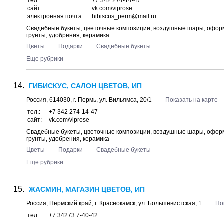
тел.:
+7 342 274-14-47
сайт:
vk.com/viprose
электронная почта:
hibiscus_perm@mail.ru
Свадебные букеты, цветочные композиции, воздушные шары, оформ
грунты, удобрения, керамика
Цветы
Подарки
Свадебные букеты
Еще рубрики
ГИБИСКУС, САЛОН ЦВЕТОВ, ИП
Россия,
614030
, г.
Пермь
, ул.
Вильямса, 20/1
Показать на карте
тел.:
+7 342 274-14-47
сайт:
vk.com/viprose
Свадебные букеты, цветочные композиции, воздушные шары, оформ
грунты, удобрения, керамика
Цветы
Подарки
Свадебные букеты
Еще рубрики
ЖАСМИН, МАГАЗИН ЦВЕТОВ, ИП
Россия,
Пермский край
, г.
Краснокамск
, ул.
Большевистская, 1
По
тел.:
+7 34273 7-40-42