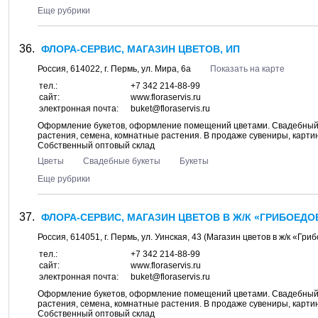
Еще рубрики
ФЛОРА-СЕРВИС, МАГАЗИН ЦВЕТОВ, ИП
Россия,
614022
, г.
Пермь
, ул.
Мира, 6а
Показать на карте
тел.:
+7 342 214-88-99
сайт:
www.floraservis.ru
электронная почта:
buket@floraservis.ru
Оформление букетов, оформление помещений цветами. Свадебный б
растения, семена, комнатные растения. В продаже сувениры, картин
Собственный оптовый склад
Цветы
Свадебные букеты
Букеты
Еще рубрики
ФЛОРА-СЕРВИС, МАГАЗИН ЦВЕТОВ В Ж/К «ГРИБОЕДО
Россия,
614051
, г.
Пермь
, ул.
Уинская, 43
(Магазин цветов в ж/к «Гри
тел.:
+7 342 214-88-99
сайт:
www.floraservis.ru
электронная почта:
buket@floraservis.ru
Оформление букетов, оформление помещений цветами. Свадебный б
растения, семена, комнатные растения. В продаже сувениры, картин
Собственный оптовый склад