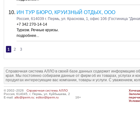
ИН ТУР БЮРО, КРУИЗНЫЙ ОТДЫХ, ООО
Россия, 614039 г. Пермь, ул. Краснова, 1, офис 106 (Гостиница "Дина
+7 342 270-14-14
Туризм. Речные круизы.
подробнее...
1
2
3
Справочная система АЛЛО в своей базе данных содержит информацию об
края. Мы постоянно собираем данные от фирм об их товарах, услугах и к
продуктах интересующие вас компании, товары и услуги. С уважением, ко
© 2002–2026
Справочная система АЛЛО
Хочешь
Россия, 614045, г. Пермь, ул. Куйбышева, 2
Запол
E-mail:
allo@iperm.ru
;
editor@iperm.ru
16+
перечи
Услови