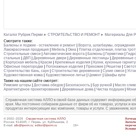
Каталог Рубрик Перми
»
СТРОИТЕЛЬСТВО И РЕМОНТ
»
Материалы Для Р
Смотрите также:
Балконы и лоджии - остекление и ремонт
|
Ворота, шлагбаумы, ограждения
Лакокрасочная продукция
|
Мебель
|
Окна
|
Плитка отделочная, плитка тро
Строительные смеси
|
Автоматические ворота
|
Балконы
|
Герметики
|
Гидр
стальные
|
ДВП
|
Деревянные двери
|
Деревянные лестницы
|
Деревянные 
|
Корпусная мебель
|
Краски
|
Крепежные изделия
|
Кухни, кухонные гарнит
Офисные перегородки
|
Погонажные изделия
|
Прихожие
|
Решетки
|
Светот
Строительство бань, саун
|
Строительство деревянное
|
Сухие смеси
|
Уста
Художественная ковка
|
Художественное литье
|
Цемент
|
Шкафы купе
Также на нашем сайте смотрят:
Римские шторы
|
Доставка обедов
|
Безопасность
|
Бур ручной
|
Масло слив
Архитектурное проектирование
|
Деревянные дома
|
Чистка подушек
|
Мони
Справочная система АЛЛО в своей базе данных содержит информацию об
края. Мы постоянно собираем данные от фирм об их товарах, услугах и к
продуктах интересующие вас компании, товары и услуги. С уважением, ко
© 2002–2026
Справочная система АЛЛО
Хочешь
Россия, 614045, г. Пермь, ул. Куйбышева, 2
Запол
E-mail:
allo@iperm.ru
;
editor@iperm.ru
16+
перечи
Услови