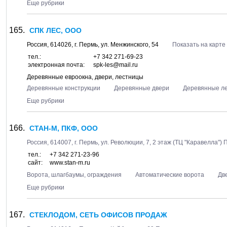
Еще рубрики
СПК ЛЕС, ООО
Россия,
614026
, г.
Пермь
, ул.
Менжинского, 54
Показать на карте
тел.:
+7 342 271-69-23
электронная почта:
spk-les@mail.ru
Деревянные евроокна, двери, лестницы
Деревянные конструкции
Деревянные двери
Деревянные л
Еще рубрики
СТАН-М, ПКФ, ООО
Россия,
614007
, г.
Пермь
, ул.
Революции, 7
, 2 этаж (ТЦ "Каравелла")
П
тел.:
+7 342 271-23-96
сайт:
www.stan-m.ru
Ворота, шлагбаумы, ограждения
Автоматические ворота
Дв
Еще рубрики
СТЕКЛОДОМ, СЕТЬ ОФИСОВ ПРОДАЖ