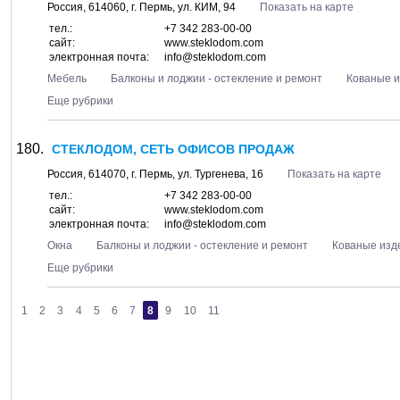
Россия,
614060
, г.
Пермь
, ул.
КИМ, 94
Показать на карте
тел.:
+7 342 283-00-00
сайт:
www.steklodom.com
электронная почта:
info@steklodom.com
Мебель
Балконы и лоджии - остекление и ремонт
Кованые 
Еще рубрики
СТЕКЛОДОМ, СЕТЬ ОФИСОВ ПРОДАЖ
Россия,
614070
, г.
Пермь
, ул.
Тургенева, 16
Показать на карте
тел.:
+7 342 283-00-00
сайт:
www.steklodom.com
электронная почта:
info@steklodom.com
Окна
Балконы и лоджии - остекление и ремонт
Кованые изд
Еще рубрики
1
2
3
4
5
6
7
8
9
10
11