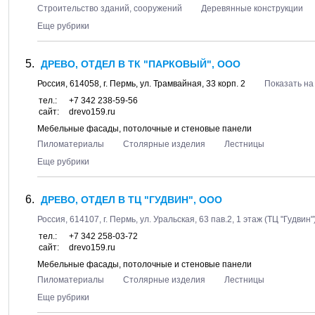
Строительство зданий, сооружений
Деревянные конструкции
Еще рубрики
ДРЕВО, ОТДЕЛ В ТК "ПАРКОВЫЙ", ООО
Россия,
614058
, г.
Пермь
, ул.
Трамвайная, 33 корп. 2
Показать на
тел.:
+7 342 238-59-56
сайт:
drevo159.ru
Мебельные фасады, потолочные и стеновые панели
Пиломатериалы
Столярные изделия
Лестницы
Еще рубрики
ДРЕВО, ОТДЕЛ В ТЦ "ГУДВИН", ООО
Россия,
614107
, г.
Пермь
, ул.
Уральская, 63 пав.2
, 1 этаж (ТЦ "Гудвин"
тел.:
+7 342 258-03-72
сайт:
drevo159.ru
Мебельные фасады, потолочные и стеновые панели
Пиломатериалы
Столярные изделия
Лестницы
Еще рубрики