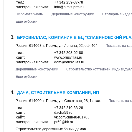
тел.:
+7 342 259-37-78
электронная почта:
info@almis-prm.ru
Пиломатериалы
Деревянные конструкции
Столярные изде
Еще рубрики
БРУСВИЛЛАС, КОМПАНИЯ В БЦ "СЛАВЯНОВСКИЙ PLA
Россия,
614068
, г.
Пермь
, ул.
Ленина, 92
, оф. 404
Показать на ка
тел.:
+7 342 203-02-80
сайт:
www.brusvillas.ru
электронная почта:
dom@brusvillas.ru
Деревянные конструкции
Строительство коттеджей, индивидуа
Еще рубрики
ДАЧА, СТРОИТЕЛЬНАЯ КОМПАНИЯ, ИП
Россия,
614000
, г.
Пермь
, ул.
Советская, 28
, 1 этаж
Показать на 
тел.:
+7 342 210-33-28
сайт:
dacha59.ru
сайт:
vk.com/club48401703
электронная почта:
pr59@bk.ru
Строительство деревянных бань и домов