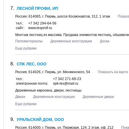
ЛЕСНОЙ ПРОФИ, ИП
Россия,
614065
, г.
Пермь
, шоссе
Космонавтов, 312
, 1 этаж
Показа
тел.:
+7 342 294-64-56
сайт:
www.lesprofi.ru
Монтаж лестниц из массива. Продажа элементов лестниц, обшивочн
Пиломатериалы
Деревянные конструкции
Доска
Еще рубрики
СПК ЛЕС, ООО
Россия,
614026
, г.
Пермь
, ул.
Менжинского, 54
Показать на карте
тел.:
+7 342 271-69-23
электронная почта:
spk-les@mail.ru
Деревянные евроокна, двери, лестницы
Двери
Деревянные конструкции
Деревянные двери
Еще рубрики
УРАЛЬСКИЙ ДОМ, ООО
Россия,
614000
, г.
Пермь
, ул.
Пермская, 124
, 2 этаж, оф. 212
Пока