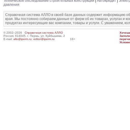
Техническое обследование строительных конструкций
|
Автокредит
|
Элект
давления
Справочная система АЛЛО в своей базе данных содержит информацию об
края. Мы постоянно собираем данные от фирм об их товарах, услугах и к
продуктах интересующие вас компании, товары и услуги. С уважением, ко
© 2002–2026
Справочная система АЛЛО
Хочешь
Россия, 614045, г. Пермь, ул. Куйбышева, 2
Запол
E-mail:
allo@iperm.ru
;
editor@iperm.ru
16+
перечи
Услови