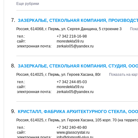
Еще рубрики
ЗАЗЕРКАЛЬЕ, СТЕКОЛЬНАЯ КОМПАНИЯ, ПРОИЗВОДС
Россия,
614068
, г.
Пермь
, ул.
Сергея Данщина, 5 строение 3
Пока
тел.:
+7 342 218-16-98
сайт:
morestekla59.ru
электронная почта:
zerkalo05@yandex.ru
ЗАЗЕРКАЛЬЕ, СТЕКОЛЬНАЯ КОМПАНИЯ, СТУДИЯ, ОО
Россия,
614025
, г.
Пермь
, ул.
Героев Хасана, 80г
Показать на кар
тел.:
+7 342 244-85-03
сайт:
morestekla59.ru
электронная почта:
zerkalo05@yandex.ru
КРИСТАЛЛ, ФАБРИКА АРХИТЕКТУРНОГО СТЕКЛА, ОО
Россия,
614025
, г.
Пермь
, ул.
Героев Хасана, 105 корп. 70
(на террит
тел.:
+7 342 240-40-80
сайт:
www.glasscrystal.ru
электронная почта:
info@domostil-plus.ru