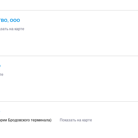
ТВО, ООО
зать на карте
О
те
О
ории Бродовского терминала)
Показать на карте