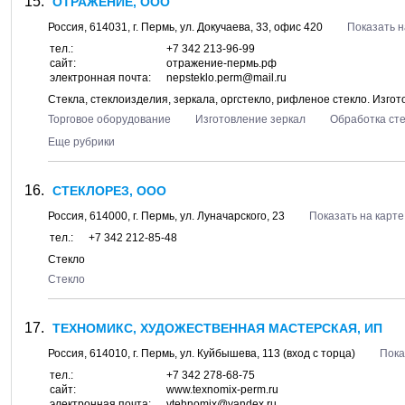
ОТРАЖЕНИЕ, ООО
Россия,
614031
, г.
Пермь
, ул.
Докучаева, 33
, офис 420
Показать н
тел.:
+7 342 213-96-99
сайт:
отражение-пермь.рф
электронная почта:
nepsteklo.perm@mail.ru
Стекла, стеклоизделия, зеркала, оргстекло, рифленое стекло. Изго
Торговое оборудование
Изготовление зеркал
Обработка ст
Еще рубрики
СТЕКЛОРЕЗ, ООО
Россия,
614000
, г.
Пермь
, ул.
Луначарского, 23
Показать на карте
тел.:
+7 342 212-85-48
Стекло
Стекло
ТЕХНОМИКС, ХУДОЖЕСТВЕННАЯ МАСТЕРСКАЯ, ИП
Россия,
614010
, г.
Пермь
, ул.
Куйбышева, 113
(вход с торца)
Пока
тел.:
+7 342 278-68-75
сайт:
www.texnomix-perm.ru
электронная почта:
vtehnomix@yandex.ru