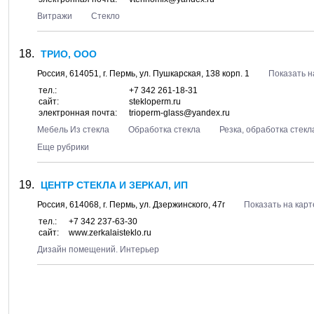
Витражи
Стекло
ТРИО, ООО
Россия,
614051
, г.
Пермь
, ул.
Пушкарская, 138 корп. 1
Показать н
тел.:
+7 342 261-18-31
сайт:
stekloperm.ru
электронная почта:
trioperm-glass@yandex.ru
Мебель Из стекла
Обработка стекла
Резка, обработка стекл
Еще рубрики
ЦЕНТР СТЕКЛА И ЗЕРКАЛ, ИП
Россия,
614068
, г.
Пермь
, ул.
Дзержинского, 47г
Показать на карт
тел.:
+7 342 237-63-30
сайт:
www.zerkalaisteklo.ru
Дизайн помещений. Интерьер