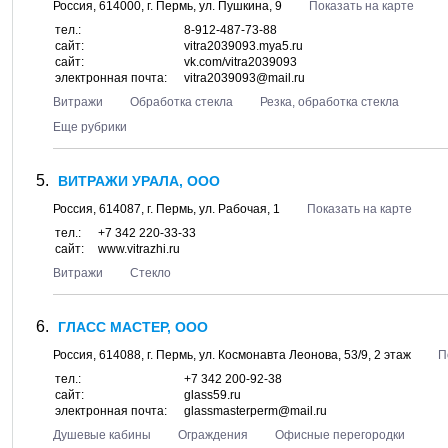
Россия,
614000
, г.
Пермь
, ул.
Пушкина, 9
Показать на карте
тел.:
8-912-487-73-88
сайт:
vitra2039093.mya5.ru
сайт:
vk.com/vitra2039093
электронная почта:
vitra2039093@mail.ru
Витражи
Обработка стекла
Резка, обработка стекла
Еще рубрики
ВИТРАЖИ УРАЛА, ООО
Россия,
614087
, г.
Пермь
, ул.
Рабочая, 1
Показать на карте
тел.:
+7 342 220-33-33
сайт:
www.vitrazhi.ru
Витражи
Стекло
ГЛАСС МАСТЕР, ООО
Россия,
614088
, г.
Пермь
, ул.
Космонавта Леонова, 53/9
, 2 этаж
П
тел.:
+7 342 200-92-38
сайт:
glass59.ru
электронная почта:
glassmasterperm@mail.ru
Душевые кабины
Ограждения
Офисные перегородки