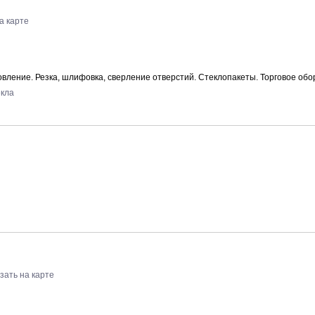
а карте
товление. Резка, шлифовка, сверление отверстий. Стеклопакеты. Торговое обо
екла
зать на карте