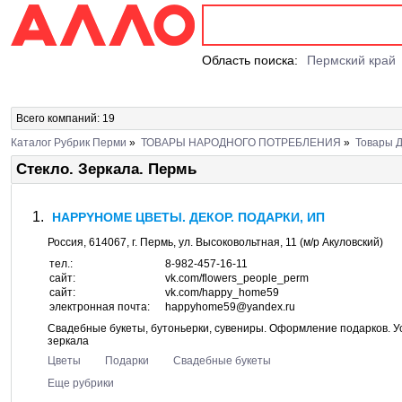
Область поиска:
Пермский край
Всего компаний: 19
Каталог Рубрик Перми
»
ТОВАРЫ НАРОДНОГО ПОТРЕБЛЕНИЯ
»
Товары 
Стекло. Зеркала. Пермь
HAPPYHOME ЦВЕТЫ. ДЕКОР. ПОДАРКИ, ИП
Россия,
614067
, г.
Пермь
, ул.
Высоковольтная, 11
(м/р Акуловский)
тел.:
8-982-457-16-11
сайт:
vk.com/flowers_people_perm
сайт:
vk.com/happy_home59
электронная почта:
happyhome59@yandex.ru
Свадебные букеты, бутоньерки, сувениры. Оформление подарков. Ус
зеркала
Цветы
Подарки
Свадебные букеты
Еще рубрики