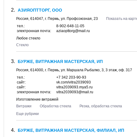
АЗИЯОПТТОРГ, ООО
Россия,
614047
, г.
Пермь
, ул.
Профсоюзная, 23
Показать на карт
тел.:
8-902-648-11-05
электронная почта:
aziaopttorg@mail.ru
Любое стекло
Стекло
БУРЖЕ, ВИТРАЖНАЯ МАСТЕРСКАЯ, ИП
Россия,
614000
, г.
Пермь
, ул.
Маршала Рыбалко, 3
, 3 этаж, оф. 317
тел.:
+7 342 203-90-93
сайт:
vk.com/vitra2039093
сайт:
vitra2039093.mya5.ru
электронная почта:
vitra2039093@mail.ru
Изготовление витражей
Витражи
Обработка стекла
Резка, обработка стекла
Еще рубрики
БУРЖЕ, ВИТРАЖНАЯ МАСТЕРСКАЯ, ФИЛИАЛ, ИП