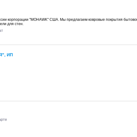
сии корпорации "MOHAWK" США. Мы предлагаем ковровые покрытия бытовог
ели для стен.
ат
", ИП
арте