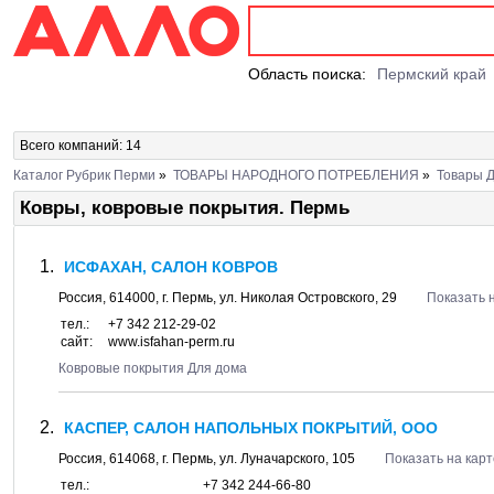
Область поиска:
Пермский край
Всего компаний: 14
Каталог Рубрик Перми
»
ТОВАРЫ НАРОДНОГО ПОТРЕБЛЕНИЯ
»
Товары 
Ковры, ковровые покрытия. Пермь
ИСФАХАН, САЛОН КОВРОВ
Россия,
614000
, г.
Пермь
, ул.
Николая Островского, 29
Показать 
тел.:
+7 342 212-29-02
сайт:
www.isfahan-perm.ru
Ковровые покрытия Для дома
КАСПЕР, САЛОН НАПОЛЬНЫХ ПОКРЫТИЙ, ООО
Россия,
614068
, г.
Пермь
, ул.
Луначарского, 105
Показать на карт
тел.:
+7 342 244-66-80