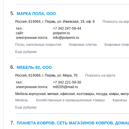
МАРКА ПОЛА, ООО
Россия,
614064
, г.
Пермь
, ул.
Ижевская, 19
, оф. 6
Показать на ка
тел.:
+7 342 247-59-44
сайт:
polperm.ru
электронная почта:
info@polperm.ru
Полы, напольные покрытия
Ковровая плитка
Ковровые покр
Еще рубрики
МЕБЕЛЬ-92, ООО
Россия,
614066
, г.
Пермь
, ул.
Мира, 70
Показать на карте
тел.:
+7 342 221-59-30
электронная почта:
m9205@mail.ru
Мебель корпусная, мягкая, офисная, хозтовары, посуда, ковры, мат
Мебель
Хозяйственные и промышленные товары
Карнизы
Еще рубрики
ПЛАНЕТА КОВРОВ, СЕТЬ МАГАЗИНОВ КОВРОВ, ДОМА