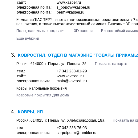
сайт:
www.kasper.ru
электронная почта:
s_popov@kasper.ru
электронная почта:
perm@kasper.ru
Компания"КАСПЕР"является авторизованным представителем в Рос
назначения, а также высококачественный ламинат. Гипсовые 3D пан
Полы, напольные покрытия
3D панели
Влагостойкий ламин
Еще рубрики
КОВРОСТИЛ, ОТДЕЛ В МАГАЗИНЕ "ТОВАРЫ ПРИКАМЬЯ
Россия,
614000
, г.
Пермь
, ул.
Попова, 25
Показать на карте
тел.:
+7 342 233-01-29
сайт:
www.kovrostil.ru
электронная почта:
main@kovrostil.ru
Ковры, напольные покрытия
Ковровые покрытия Для дома
КОВРЫ, ИП
Россия,
614025
, г.
Пермь
, ул.
Хлебозаводская, 18а
Показать на к
тел.:
+7 342 238-76-03
электронная почта:
carpetperm@rambler.ru