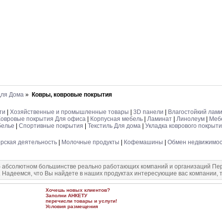
Для Дома
»
Ковры, ковровые покрытия
ти
|
Хозяйственные и промышленные товары
|
3D панели
|
Влагостойкий лам
Ковровые покрытия Для офиса
|
Корпусная мебель
|
Ламинат
|
Линолеум
|
Меб
белье
|
Спортивные покрытия
|
Текстиль Для дома
|
Укладка коврового покрыт
рская деятельность
|
Молочные продукты
|
Кофемашины
|
Обмен недвижимо
 абсолютном большинстве реально работающих компаний и организаций Перм
. Надеемся, что Вы найдете в наших продуктах интересующие вас компании, т
Хочешь новых клиентов?
Заполни
АНКЕТУ
перечисли товары и услуги!
Условия размещения