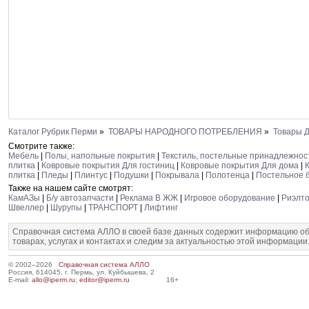
Каталог Рубрик Перми
»
ТОВАРЫ НАРОДНОГО ПОТРЕБЛЕНИЯ
»
Товары 
Смотрите также:
Мебель
|
Полы, напольные покрытия
|
Текстиль, постельные принадлежнос
плитка
|
Ковровые покрытия Для гостиниц
|
Ковровые покрытия Для дома
|
плитка
|
Пледы
|
Плинтус
|
Подушки
|
Покрывала
|
Полотенца
|
Постельное 
Также на нашем сайте смотрят:
КамАЗы
|
Б/у автозапчасти
|
Реклама В ЖЖ
|
Игровое оборудование
|
Риэлто
Швеллер
|
Шурупы
|
ТРАНСПОРТ
|
Лифтинг
Справочная система АЛЛО в своей базе данных содержит информацию об
товарах, услугах и контактах и следим за актуальностью этой информации
© 2002–2026
Справочная система АЛЛО
Россия, 614045, г. Пермь, ул. Куйбышева, 2
E-mail:
allo@iperm.ru
;
editor@iperm.ru
16+