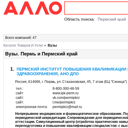
Область поиска:
Пермский край
Всего компаний: 47
Каталог Товаров И Услуг
»
Вузы
Вузы. Пермь и Пермский край
ПЕРМСКИЙ ИНСТИТУТ ПОВЫШЕНИЯ КВАЛИФИКАЦИИ
ЗДРАВООХРАНЕНИЯ, АНО ДПО
Россия,
614066
, г.
Пермь
, ул.
Стахановская, 45
, 7 этаж (БЦ "Синица")
тел.:
8-800-300-48-59
сайт:
www.ipk-perm.ru
сайт:
vk.com/permipkrz
сайт:
t.me/permipkrz
электронная почта:
permipkrz@mail.ru
Непрерывное медицинское и фармацевтическое образование. Под
периодической аккредитации. Сопровождение для периодической
аттестации. Симуляционный центр (отработка практических нав
переподготовка и повышение квалификации специалистов: с выс