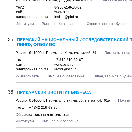
Россия,
614068
, г.
Пермь
, ул.
Дзержинского, 1б
Показать на карт
тел.:
8-908-268-16-62
сайт:
www.pief.ru
электронная почта:
institut@pief.ru
Институты
Высшее образование
Очное, заочное обучение
ПЕРМСКИЙ НАЦИОНАЛЬНЫЙ ИССЛЕДОВАТЕЛЬСКИЙ П
ПНИПУ, ФГБОУ ВО
Россия,
614990
, г.
Пермь
, пр.
Комсомольский, 29
Показать на кар
тел.:
+7 342 219-80-67
сайт:
www.pstu.ru
электронная почта:
rector@pstu.ru
Университеты
Высшее образование
Очное, заочное обучен
ПРИКАМСКИЙ ИНСТИТУТ БИЗНЕСА
Россия,
614000
, г.
Пермь
, ул.
Ленина, 50
, 9 этаж, оф. 91а
Показат
тел.:
+7 342 219-68-37
Образовательная деятельность
Институты
Высшее образование