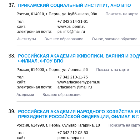
ПРИКАМСКИЙ СОЦИАЛЬНЫЙ ИНСТИТУТ, АНО ВПО
Россия,
614010
, г.
Пермь
, ул.
Куйбышева, 98а
Показать на карте
тел.:
+7 342 214-31-61
сайт:
www.psi.perm.ru
электронная почта:
psi.info@mail.ru
Институты
Высшее образование
Очное, заочное обучение
РОССИЙСКАЯ АКАДЕМИЯ ЖИВОПИСИ, ВАЯНИЯ И ЗОДЧ
ФИЛИАЛ, ФГОУ ВПО
Россия,
614000
, г.
Пермь
, ул.
Ленина, 56
Показать на карте
тел.:
+7 342 210-11-75
сайт:
www.artacademy.perm.ru
электронная почта:
artacademi@mail.ru
Академии
Высшее образование
РОССИЙСКАЯ АКАДЕМИЯ НАРОДНОГО ХОЗЯЙСТВА И
ПРЕЗИДЕНТЕ РОССИЙСКОЙ ФЕДЕРАЦИИ, ФИЛИАЛ В Г.
Россия,
614990
, г.
Пермь
, бульвар
Гагарина, 10
Показать на карт
тел.:
+7 342 212-08-53
сайт:
perm.ranepa.ru