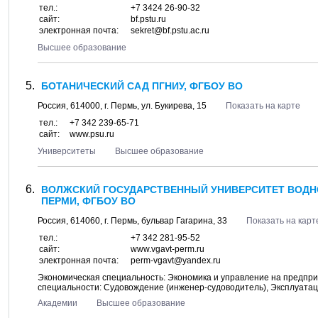
тел.:
+7 3424 26-90-32
сайт:
bf.pstu.ru
электронная почта:
sekret@bf.pstu.ac.ru
Высшее образование
БОТАНИЧЕСКИЙ САД ПГНИУ, ФГБОУ ВО
Россия,
614000
, г.
Пермь
, ул.
Букирева, 15
Показать на карте
тел.:
+7 342 239-65-71
сайт:
www.psu.ru
Университеты
Высшее образование
ВОЛЖСКИЙ ГОСУДАРСТВЕННЫЙ УНИВЕРСИТЕТ ВОДНОГ
ПЕРМИ, ФГБОУ ВО
Россия,
614060
, г.
Пермь
, бульвар
Гагарина, 33
Показать на карт
тел.:
+7 342 281-95-52
сайт:
www.vgavt-perm.ru
электронная почта:
perm-vgavt@yandex.ru
Экономическая специальность: Экономика и управление на предпри
специальности: Судовождение (инженер-судоводитель), Эксплуатац
Академии
Высшее образование