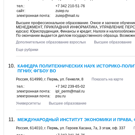
тел.:
+7 342 210-51-76
сайт:
zuiep.ru
электронная почта:
zuiep@mail.ru
Высшее профессиональное образование. Очное и заочное обуч
МЕНЕДЖМЕНТ, ПРИКЛАДНАЯ ИНФОРМАТИКА, УПРАВЛЕНИЕ ПЕРСОНАЛ
курсах): Юриспруденция, Финансы и кредит, Налоги и налогооблож
По окончании выдается диплом государственного образца. Возможно
Дополнительное образование взрослых
Высшее образование
Еще рубрики
КАФЕДРА ПОЛИТЕХНИЧЕСКИХ НАУК ИСТОРИКО-ПОЛИ
ПГНИУ, ФГБОУ ВО
Россия,
614990
, г.
Пермь
, ул.
Генкеля, 8
Показать на карте
тел.:
+7 342 239-65-02
электронная почта:
ipl_perm@mail.ru
электронная почта:
psu.ru
Университеты
Высшее образование
МЕЖДУНАРОДНЫЙ ИНСТИТУТ ЭКОНОМИКИ И ПРАВА, Ф
Россия,
614010
, г.
Пермь
, ул.
Героев Хасана, 7а
, 3 этаж, оф. 337