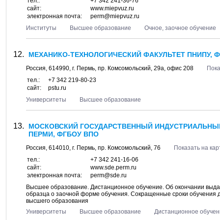
тел.:
+7 342 241-36-76
сайт:
www.miepvuz.ru
электронная почта:
perm@miepvuz.ru
Институты
Высшее образование
Очное, заочное обучение
МЕХАНИКО-ТЕХНОЛОГИЧЕСКИЙ ФАКУЛЬТЕТ ПНИПУ, Ф
Россия,
614990
, г.
Пермь
, пр.
Комсомольский, 29а
, офис 208
Пока
тел.:
+7 342 219-80-23
сайт:
pstu.ru
Университеты
Высшее образование
МОСКОВСКИЙ ГОСУДАРСТВЕННЫЙ ИНДУСТРИАЛЬНЫЙ 
ПЕРМИ, ФГБОУ ВПО
Россия,
614010
, г.
Пермь
, пр.
Комсомольский, 76
Показать на кар
тел.:
+7 342 241-16-06
сайт:
www.sde.perm.ru
электронная почта:
perm@sde.ru
Высшее образование. Дистанционное обучение. Об окончании выда
образца о заочной форме обучения. Сокращенные сроки обучения д
высшего образования
Университеты
Высшее образование
Дистанционное обучен