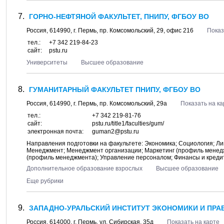
ГОРНО-НЕФТЯНОЙ ФАКУЛЬТЕТ, ПНИПУ, ФГБОУ ВО
Россия,
614990
, г.
Пермь
, пр.
Комсомольский, 29
, офис 216
Показ
тел.:
+7 342 219-84-23
сайт:
pstu.ru
Университеты
Высшее образование
ГУМАНИТАРНЫЙ ФАКУЛЬТЕТ ПНИПУ, ФГБОУ ВО
Россия,
614990
, г.
Пермь
, пр.
Комсомольский, 29а
Показать на ка
тел.:
+7 342 219-81-76
сайт:
pstu.ru/title1/faculties/gum/
электронная почта:
guman2@pstu.ru
Направления подготовки на факультете: Экономика; Социология; Ли
Менеджмент; Менеджмент организации; Маркетинг (профиль менед
(профиль менеджмента); Управление персоналом; Финансы и креди
Дополнительное образование взрослых
Высшее образование
Еще рубрики
ЗАПАДНО-УРАЛЬСКИЙ ИНСТИТУТ ЭКОНОМИКИ И ПРАВ
Россия,
614000
, г.
Пермь
, ул.
Сибирская, 35д
Показать на карте