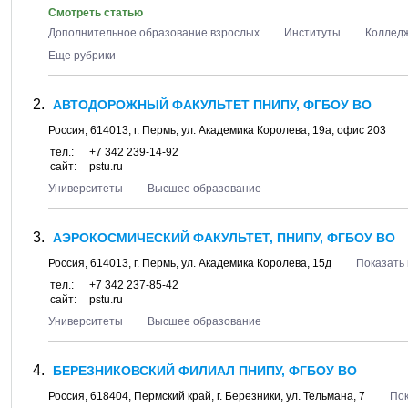
Смотреть статью
Дополнительное образование взрослых
Институты
Коллед
Еще рубрики
АВТОДОРОЖНЫЙ ФАКУЛЬТЕТ ПНИПУ, ФГБОУ ВО
Россия,
614013
, г.
Пермь
, ул.
Академика Королева, 19а
, офис 203
тел.:
+7 342 239-14-92
сайт:
pstu.ru
Университеты
Высшее образование
АЭРОКОСМИЧЕСКИЙ ФАКУЛЬТЕТ, ПНИПУ, ФГБОУ ВО
Россия,
614013
, г.
Пермь
, ул.
Академика Королева, 15д
Показать 
тел.:
+7 342 237-85-42
сайт:
pstu.ru
Университеты
Высшее образование
БЕРЕЗНИКОВСКИЙ ФИЛИАЛ ПНИПУ, ФГБОУ ВО
Россия,
618404
,
Пермский край
, г.
Березники
, ул.
Тельмана, 7
Пок