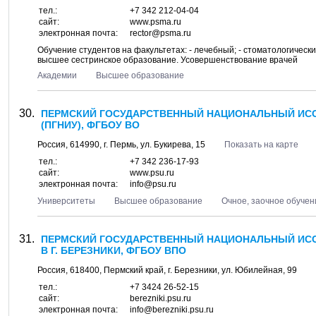
тел.:
+7 342 212-04-04
сайт:
www.psma.ru
электронная почта:
rector@psma.ru
Обучение студентов на факультетах: - лечебный; - стоматологически
высшее сестринское образование. Усовершенствование врачей
Академии
Высшее образование
ПЕРМСКИЙ ГОСУДАРСТВЕННЫЙ НАЦИОНАЛЬНЫЙ ИСС
(ПГНИУ), ФГБОУ ВО
Россия,
614990
, г.
Пермь
, ул.
Букирева, 15
Показать на карте
тел.:
+7 342 236-17-93
сайт:
www.psu.ru
электронная почта:
info@psu.ru
Университеты
Высшее образование
Очное, заочное обучен
ПЕРМСКИЙ ГОСУДАРСТВЕННЫЙ НАЦИОНАЛЬНЫЙ ИСС
В Г. БЕРЕЗНИКИ, ФГБОУ ВПО
Россия,
618400
,
Пермский край
, г.
Березники
, ул.
Юбилейная, 99
тел.:
+7 3424 26-52-15
сайт:
berezniki.psu.ru
электронная почта:
info@berezniki.psu.ru