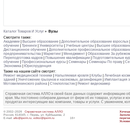
Каталог Товаров И Услуг
»
Вузы
Смотрите также:
Академии
|
Высшее образование
|
Дополнительное образование взрослых
обучение
|
Тренинги
|
Университеты
|
Учебные центры
|
Высшее образован
Дистанционное обучение
|
Дополнительное профессиональное образован
предпринимательства
|
Маркетинг
|
Менеджмент
|
Образование За рубежо
Переподготовка кадров
|
Повышение квалификации
|
Подготовительные ку
обучение
|
Профессиональные курсы
|
Семинары
|
Семинары По праву
|
Се
Экономика
|
Юриспруденция
Также на нашем сайте смотрят:
Ремонт медицинской техники
|
Напыляемая кровля
|
Клубы
|
Лечебная косм
зданий
|
Уничтожение грызунов и насекомых, дезинфекция
|
Имплантация з
Мотовилихинского района
|
Стеклопластик
|
Ремонт видеокамер
Справочная система АЛЛО в своей базе данных содержит информацию об
края. Мы постоянно собираем данные от фирм об их товарах, услугах и к
продуктах интересующие вас компании, товары и услуги. С уважением, ко
© 2002–2026
Справочная система АЛЛО
Хочешь
Россия, 614045, г. Пермь, ул. Куйбышева, 2
Запол
E-mail:
allo@iperm.ru
;
editor@iperm.ru
16+
перечи
Услови