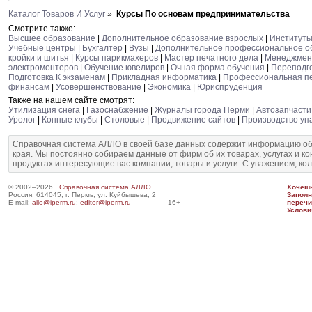
Каталог Товаров И Услуг
»
Курсы По основам предпринимательства
Смотрите также:
Высшее образование
|
Дополнительное образование взрослых
|
Институт
Учебные центры
|
Бухгалтер
|
Вузы
|
Дополнительное профессиональное о
кройки и шитья
|
Курсы парикмахеров
|
Мастер печатного дела
|
Менеджмен
электромонтеров
|
Обучение ювелиров
|
Очная форма обучения
|
Переподго
Подготовка К экзаменам
|
Прикладная информатика
|
Профессиональная пе
финансам
|
Усовершенствование
|
Экономика
|
Юриспруденция
Также на нашем сайте смотрят:
Утилизация снега
|
Газоснабжение
|
Журналы города Перми
|
Автозапчасти
Уролог
|
Конные клубы
|
Столовые
|
Продвижение сайтов
|
Производство уп
Справочная система АЛЛО в своей базе данных содержит информацию об
края. Мы постоянно собираем данные от фирм об их товарах, услугах и к
продуктах интересующие вас компании, товары и услуги. С уважением, ко
© 2002–2026
Справочная система АЛЛО
Хочешь
Россия, 614045, г. Пермь, ул. Куйбышева, 2
Запол
E-mail:
allo@iperm.ru
;
editor@iperm.ru
16+
перечи
Услови