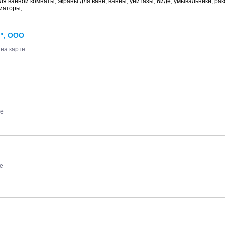
я ванной комнаты, экраны для ванн, ванны, унитазы, биде, умывальники, ра
аторы, ...
", ООО
 на карте
те
е