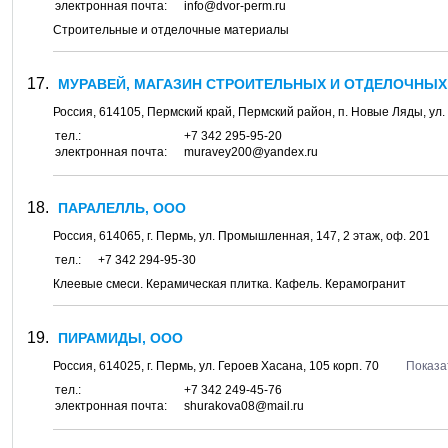
электронная почта:
info@dvor-perm.ru
Строительные и отделочные материалы
МУРАВЕЙ, МАГАЗИН СТРОИТЕЛЬНЫХ И ОТДЕЛОЧНЫХ
Россия,
614105
,
Пермский край, Пермский район
, п.
Новые Ляды
, ул.
тел.:
+7 342 295-95-20
электронная почта:
muravey200@yandex.ru
ПАРАЛЕЛЛЬ, ООО
Россия,
614065
, г.
Пермь
, ул.
Промышленная, 147
, 2 этаж, оф. 201
тел.:
+7 342 294-95-30
Клеевые смеси. Керамическая плитка. Кафель. Керамогранит
ПИРАМИДЫ, ООО
Россия,
614025
, г.
Пермь
, ул.
Героев Хасана, 105 корп. 70
Показа
тел.:
+7 342 249-45-76
электронная почта:
shurakova08@mail.ru