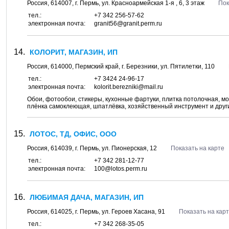
Россия,
614007
, г.
Пермь
, ул.
Красноармейская 1-я , 6
, 3 этаж
Пок
тел.:
+7 342 256-57-62
электронная почта:
granit56@granit.perm.ru
КОЛОРИТ, МАГАЗИН, ИП
Россия,
614000
,
Пермский край
, г.
Березники
, ул.
Пятилетки, 110
тел.:
+7 3424 24-96-17
электронная почта:
kolorit.berezniki@mail.ru
Обои, фотообои, стикеры, кухонные фартуки, плитка потолочная, молд
плёнка самоклеющая, шпатлёвка, хозяйственный инструмент и дру
ЛОТОС, ТД, ОФИС, ООО
Россия,
614039
, г.
Пермь
, ул.
Пионерская, 12
Показать на карте
тел.:
+7 342 281-12-77
электронная почта:
100@lotos.perm.ru
ЛЮБИМАЯ ДАЧА, МАГАЗИН, ИП
Россия,
614025
, г.
Пермь
, ул.
Героев Хасана, 91
Показать на кар
тел.:
+7 342 268-35-05