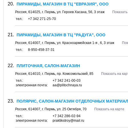
ПИРАМИДЫ, МАГАЗИН В ТЦ "ЕВРАЗИЯ", ООО
Россия,
614025
, г.
Пермь
, ул.
Героев Хасана, 56
, 3 этаж
Показать
тел.:
+7 342 271-25-70
ПИРАМИДЫ, МАГАЗИН В ТЦ "РАДУГА", ООО
Россия,
614007
, г.
Пермь
, ул.
Красноармейская 1-я , 6
, 3 этаж
Пок
тел.:
8-950-458-37-31
ПЛИТОЧНАЯ, САЛОН-МАГАЗИН
Россия,
614010
, г.
Пермь
, пр.
Комсомольский, 85
Показать на кар
тел.:
+7 342 241-00-03
электронная почта:
aa@plitochnaya.ru
ПОЛЯРИС, САЛОН-МАГАЗИН ОТДЕЛОЧНЫХ МАТЕРИА
Россия,
614007
, г.
Пермь
, ул.
25 Октября, 70
Показать на карте
тел.:
+7 342 286-02-94
электронная почта:
praktikstroy@mail.ru