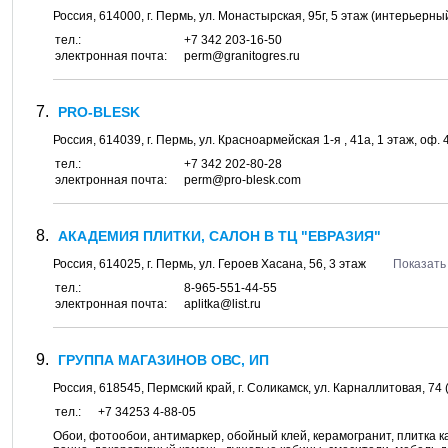
Россия,
614000
, г.
Пермь
, ул.
Монастырская, 95г
, 5 этаж (интерьерны
тел.:
+7 342 203-16-50
электронная почта:
perm@granitogres.ru
PRO-BLESK
Россия,
614039
, г.
Пермь
, ул.
Красноармейская 1-я , 41а
, 1 этаж, оф. 
тел.:
+7 342 202-80-28
электронная почта:
perm@pro-blesk.com
АКАДЕМИЯ ПЛИТКИ, САЛОН В ТЦ "ЕВРАЗИЯ"
Россия,
614025
, г.
Пермь
, ул.
Героев Хасана, 56
, 3 этаж
Показать
тел.:
8-965-551-44-55
электронная почта:
aplitka@list.ru
ГРУППА МАГАЗИНОВ ОВС, ИП
Россия,
618545
,
Пермский край
, г.
Соликамск
, ул.
Карналлитовая, 74
тел.:
+7 34253 4-88-05
Обои, фотообои, антимаркер, обойный клей, керамогранит, плитка к