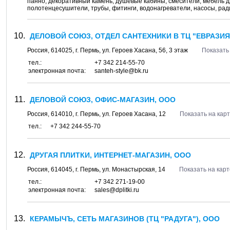
панно, декоративный камень, душевые кабины, смесители, мебель дл
полотенцесушители, трубы, фитинги, водонагреватели, насосы, ради
ДЕЛОВОЙ СОЮЗ, ОТДЕЛ САНТЕХНИКИ В ТЦ "ЕВРАЗИЯ
Россия,
614025
, г.
Пермь
, ул.
Героев Хасана, 56
, 3 этаж
Показать
тел.:
+7 342 214-55-70
электронная почта:
santeh-style@bk.ru
ДЕЛОВОЙ СОЮЗ, ОФИС-МАГАЗИН, ООО
Россия,
614010
, г.
Пермь
, ул.
Героев Хасана, 12
Показать на кар
тел.:
+7 342 244-55-70
ДРУГАЯ ПЛИТКИ, ИНТЕРНЕТ-МАГАЗИН, ООО
Россия,
614045
, г.
Пермь
, ул.
Монастырская, 14
Показать на карт
тел.:
+7 342 271-19-00
электронная почта:
sales@dplitki.ru
КЕРАМЫЧЪ, СЕТЬ МАГАЗИНОВ (ТЦ "РАДУГА"), ООО