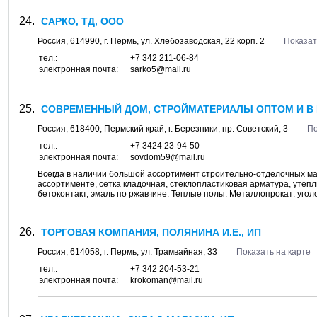
САРКО, ТД, ООО
Россия,
614990
, г.
Пермь
, ул.
Хлебозаводская, 22 корп. 2
Показат
тел.:
+7 342 211-06-84
электронная почта:
sarko5@mail.ru
СОВРЕМЕННЫЙ ДОМ, СТРОЙМАТЕРИАЛЫ ОПТОМ И В
Россия,
618400
,
Пермский край
, г.
Березники
, пр.
Советский, 3
По
тел.:
+7 3424 23-94-50
электронная почта:
sovdom59@mail.ru
Всегда в наличии большой ассортимент строительно-отделочных мат
ассортименте, сетка кладочная, стеклопластиковая арматура, утепл
бетоконтакт, эмаль по ржавчине. Теплые полы. Металлопрокат: уголок
ТОРГОВАЯ КОМПАНИЯ, ПОЛЯНИНА И.Е., ИП
Россия,
614058
, г.
Пермь
, ул.
Трамвайная, 33
Показать на карте
тел.:
+7 342 204-53-21
электронная почта:
krokoman@mail.ru