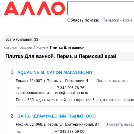
Область поиска:
Пермский край
Всего компаний: 33
Каталог Товаров И Услуг
»
Плитка Для ванной
Плитка Для ванной. Пермь и Пермский край
AQUALINE-M, САЛОН-МАГАЗИН, ИП
Россия,
614007
, г.
Пермь
, ул.
Революции, 4
Показать на карте
тел.:
+7 342 206-76-76
электронная почта:
web@aqualine-m.ru
Более 500 видов смесителей, срок гарантии 5 лет, а также санфаян
BARS, КЕРАМИЧЕСКИЙ ГРАНИТ, ООО
Россия,
614068
, г.
Пермь
, ул.
Екатерининская, 87
Показать на ка
тел.:
+7 342 287-59-00