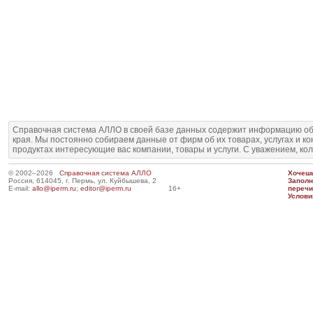
Справочная система АЛЛО в своей базе данных содержит информацию об
края. Мы постоянно собираем данные от фирм об их товарах, услугах и к
продуктах интересующие вас компании, товары и услуги. С уважением, ко
© 2002–2026
Справочная система АЛЛО
Хочешь
Россия, 614045, г. Пермь, ул. Куйбышева, 2
Запол
E-mail:
allo@iperm.ru
;
editor@iperm.ru
16+
перечи
Услови