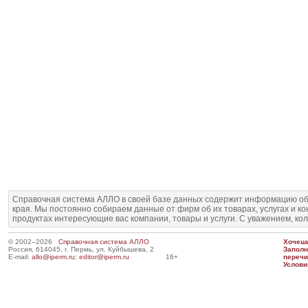
Справочная система АЛЛО в своей базе данных содержит информацию об
края. Мы постоянно собираем данные от фирм об их товарах, услугах и к
продуктах интересующие вас компании, товары и услуги. С уважением, ко
© 2002–2026
Справочная система АЛЛО
Хочешь
Россия, 614045, г. Пермь, ул. Куйбышева, 2
Запол
E-mail:
allo@iperm.ru
;
editor@iperm.ru
16+
перечи
Услови